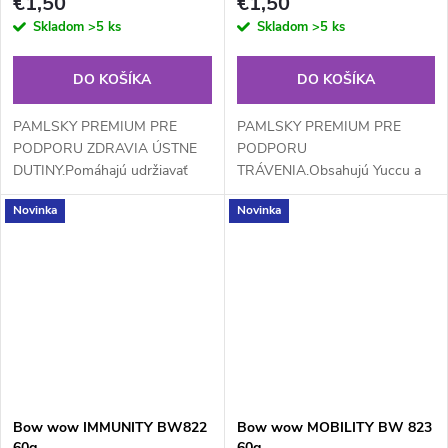
€1,50
€1,50
Skladom
>5 ks
Skladom
>5 ks
DO KOŠÍKA
DO KOŠÍKA
PAMLSKY PREMIUM PRE
PAMLSKY PREMIUM PRE
PODPORU ZDRAVIA ÚSTNE
PODPORU
DUTINY.Pomáhajú udržiavať
TRÁVENIA.Obsahujú Yuccu a
zuby silné a ďasná zdravé, čím
Pestrec mariánsky a podporujú
Novinka
Novinka
predchádzajú tvorbe zubného
tak zdravé zažívanie a
kameňa a podporujú celkové
pomáhajú udržiavať črevnú
zdravie ústnej...
mikroflóru v rovnováhe.
Bow wow IMMUNITY BW822
Bow wow MOBILITY BW 823
60g
60g