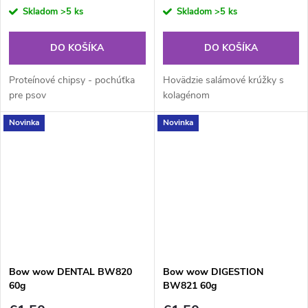
cena:
cena:
Skladom
>5 ks
Skladom
>5 ks
DO KOŠÍKA
DO KOŠÍKA
Proteínové chipsy - pochúťka
Hovädzie salámové krúžky s
pre psov
kolagénom
Novinka
Novinka
Bow wow DENTAL BW820
Bow wow DIGESTION
60g
BW821 60g