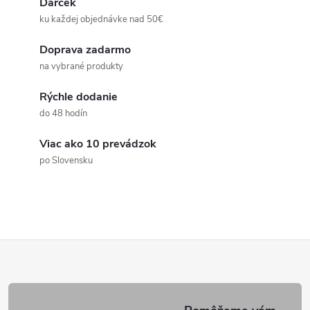
á
Darček
a
n
ku každej objednávke nad 50€
k
c
Doprava zadarmo
o
na vybrané produkty
i
v
a
Rýchle dodanie
e
do 48 hodín
n
p
i
Viac ako 10 prevádzok
e
r
po Slovensku
v
k
y
Z
v
á
ý