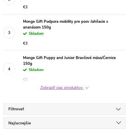
€3
Monge Gift Podpora mobility pre psov Jahňacie s
ananásom 150g
Skladom
€3
Monge Gift Puppy and Junior Bravčové mäso/Černice
150g
Skladom
€3
Zobraziť viac produktov
Filtrovať
R
Najlacnejšie