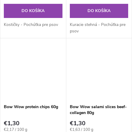
DO KOŠÍKA
DO KOŠÍKA
Kostičky - Pochúťka pre psov
Kuracie stehná - Pochúťka pre
psov
Bow Wow protein chips 60g
Bow Wow salami slices beef-
collagen 80g
€1,30
€1,30
Jednotková
Jednotková
€2,17 / 100 g
€1,63 / 100 g