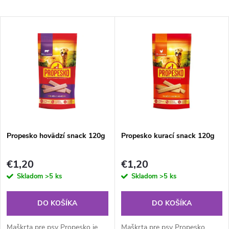
a
Najdrahšie
V
Najpredávanejšie
d
ý
Abecedne
e
p
n
i
i
s
e
Propesko hovädzí snack 120g
Propesko kurací snack 120g
p
p
€1,20
€1,20
r
Skladom
>5 ks
Skladom
>5 ks
r
o
DO KOŠÍKA
DO KOŠÍKA
o
Maškrta pre psy Propesko je
Maškrta pre psy Propesko