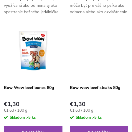
d
d
využívaná ako odmena aj ako
môže byť pre vášho psíka ako
spestrenie bežného jedálnička.
odmena alebo ako ozvláštnenie
u
Vhodná je pre všetky plemená
bežného jedálnička. Je vhodná
u
psov, od najmenších po tie
pre všetky plemená psov, od
k
najväčšie. Ak ide o zloženie, to...
najmenších po tie najväčšie....
k
t
t
o
o
v
v
Bow Wow beef bones 80g
Bow wow beef steaks 80g
€1,30
€1,30
Jednotková
Jednotková
€1,63 / 100 g
€1,63 / 100 g
cena:
cena:
Skladom
>5 ks
Skladom
>5 ks