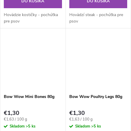
DO KOŠÍKA
DO KOŠÍKA
Hovädzie kostičky - pochúťka
Hovädzí steak - pochúťka pre
pre psov
psov
Bow Wow Mini Bones 80g
Bow Wow Poultry Legs 80g
€1,30
€1,30
Jednotková
Jednotková
€1,63 / 100 g
€1,63 / 100 g
cena:
cena:
Skladom
>5 ks
Skladom
>5 ks