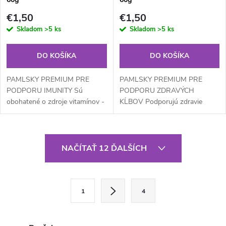
€1,50
€1,50
Skladom
>5 ks
Skladom
>5 ks
DO KOŠÍKA
DO KOŠÍKA
PAMLSKY PREMIUM PRE
PAMLSKY PREMIUM PRE
PODPORU IMUNITY Sú
PODPORU ZDRAVÝCH
obohatené o zdroje vitamínov -
KĹBOV Podporujú zdravie
kurkumu, šípok a brusnice,
kĺbov a flexibility, čo je zásadné
ktoré posilňujú imunitný
pre udržanie aktívneho života,
systém, aby váš pes zostal
najmä u starších psov alebo
O
odolný voči...
tých, ktorí...
NAČÍTAŤ 12 ĎALŠÍCH
v
l
S
1
4
t
á
r
d