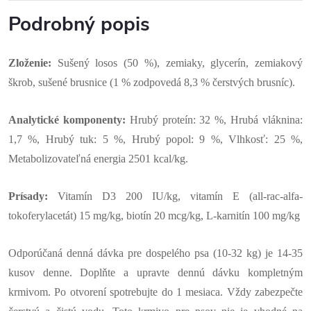
Podrobný popis
Zloženie:
Sušený losos (50 %), zemiaky, glycerín, zemiakový
škrob, sušené brusnice (1 % zodpovedá 8,3 % čerstvých brusníc).
Analytické komponenty:
Hrubý proteín: 32 %, Hrubá vláknina:
1,7 %, Hrubý tuk: 5 %, Hrubý popol: 9 %, Vlhkosť: 25 %,
Metabolizovateľná energia 2501 kcal/kg.
Prísady:
Vitamín D3 200 IU/kg, vitamín E (all-rac-alfa-
tokoferylacetát) 15 mg/kg, biotín 20 mcg/kg, L-karnitín 100 mg/kg
Odporúčaná denná dávka pre dospelého psa (10-32 kg) je 14-35
kusov denne. Doplňte a upravte dennú dávku kompletným
krmivom. Po otvorení spotrebujte do 1 mesiaca. Vždy zabezpečte