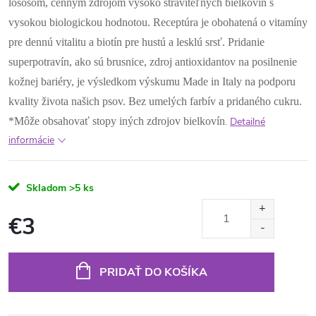
lososom, cenným zdrojom vysoko stráviteľných bielkovín s
vysokou biologickou hodnotou. Receptúra ​​je obohatená o vitamíny
pre dennú vitalitu a biotín pre hustú a lesklú srsť. Pridanie
superpotravín, ako sú brusnice, zdroj antioxidantov na posilnenie
kožnej bariéry, je výsledkom výskumu Made in Italy na podporu
kvality života našich psov. Bez umelých farbív a pridaného cukru.
*Môže obsahovať stopy iných zdrojov bielkovín
.
Detailné
informácie
Skladom
>5 ks
€3
Jednotková
cena:
PRIDAŤ DO KOŠÍKA