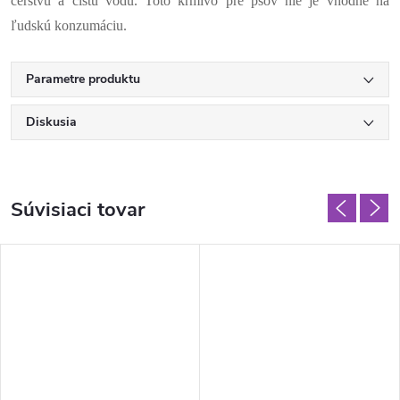
čerstvú a čistú vodu. Toto krmivo pre psov nie je vhodné na
ľudskú konzumáciu.
Parametre produktu
Diskusia
Súvisiaci tovar