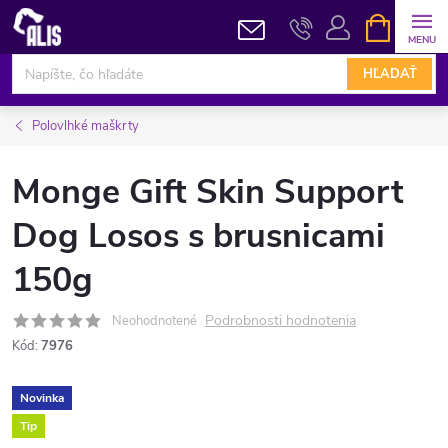
Prejsť
NÁKUPN
KOŠÍK
na
obsah
HĽADAŤ
Polovlhké maškrty
Monge Gift Skin Support
Dog Losos s brusnicami
150g
Podrobnosti hodnotenia
Neohodnotené
Kód:
7976
Novinka
Tip