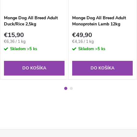
Monge Dog All Breed Adult
Monge Dog All Breed Adult
Duck/Rice 2,5kg
Monoprotein Lamb 12kg
€15,90
€49,90
Jednotková
Jednotková
€6,36 / 1 kg
€4,16 / 1 kg
cena:
cena:
Skladom
>5 ks
Skladom
>5 ks
DO KOŠÍKA
DO KOŠÍKA
Z