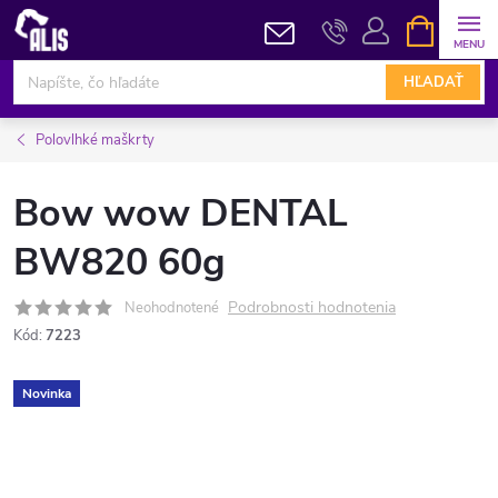
Prejsť
NÁKUPN
KOŠÍK
na
obsah
HĽADAŤ
Polovlhké maškrty
Bow wow DENTAL
BW820 60g
Podrobnosti hodnotenia
Neohodnotené
Kód:
7223
Novinka