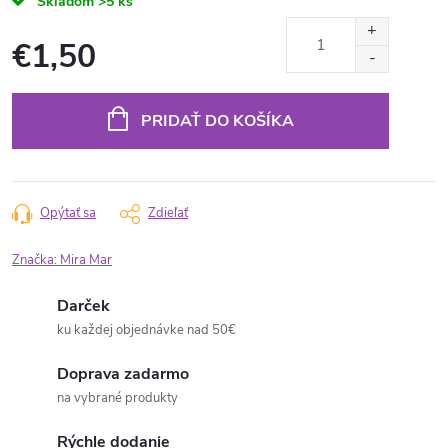
Skladom
>5 ks
€1,50
Jednotková
cena:
PRIDAŤ DO KOŠÍKA
Opýtať sa
Zdieľať
Značka:
Mira Mar
Darček
ku každej objednávke nad 50€
Doprava zadarmo
na vybrané produkty
Rýchle dodanie