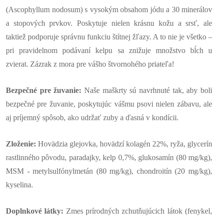
(Ascophyllum nodosum) s vysokým obsahom jódu a 30 minerálov
a stopových prvkov. Poskytuje nielen krásnu kožu a srsť, ale
taktiež podporuje správnu funkciu štítnej žľazy. A to nie je všetko –
pri pravidelnom podávaní kelpu sa znižuje množstvo bĺch u
zvierat. Zázrak z mora pre vášho štvornohého priateľa!
Bezpečné pre žuvanie:
Naše maškrty sú navrhnuté tak, aby boli
bezpečné pre žuvanie, poskytujúc vášmu psovi nielen zábavu, ale
aj príjemný spôsob, ako udržať zuby a ďasná v kondícii.
Zloženie:
Hovädzia glejovka, hovädzí kolagén 22%, ryža, glycerín
rastlinného pôvodu, paradajky, kelp 0,7%, glukosamín (80 mg/kg),
MSM - metylsulfónylmetán (80 mg/kg), chondroitín (20 mg/kg),
kyselina.
Doplnkové látky:
Zmes prírodných zchutňujúcich látok (fenykel,