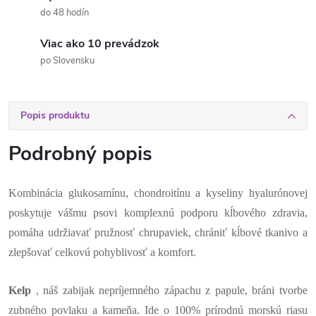
do 48 hodín
Viac ako 10 prevádzok
po Slovensku
Popis produktu
Podrobný popis
Kombinácia glukosamínu, chondroitínu a kyseliny hyalurónovej
poskytuje vášmu psovi komplexnú podporu kĺbového zdravia,
pomáha udržiavať pružnosť chrupaviek, chrániť kĺbové tkanivo a
zlepšovať celkovú pohyblivosť a komfort.
Kelp
, náš zabijak nepríjemného zápachu z papule, bráni tvorbe
zubného povlaku a kameňa. Ide o 100% prírodnú morskú riasu