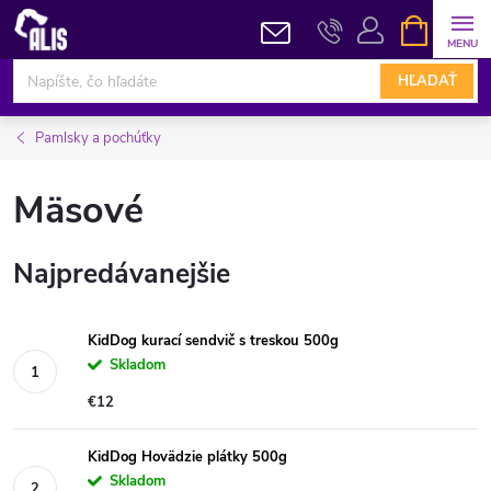
Prejsť
NÁKUPN
KOŠÍK
na
obsah
HĽADAŤ
Pamlsky a pochúťky
Mäsové
Najpredávanejšie
KidDog kurací sendvič s treskou 500g
Skladom
€12
KidDog Hovädzie plátky 500g
Skladom