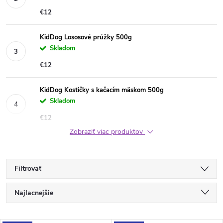
€12
KidDog Lososové prúžky 500g
Skladom
€12
KidDog Kostičky s kačacím mäskom 500g
Skladom
€12
Zobraziť viac produktov
Filtrovať
R
Najlacnejšie
a
Najdrahšie