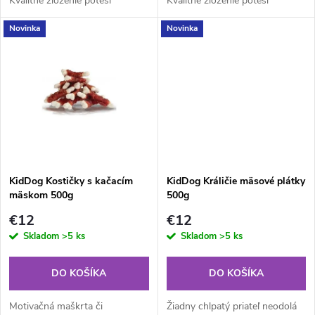
Kvalitné zloženie poteší
Kvalitné zloženie poteší
u
majiteľov a lahodná chuť
majiteľov a lahodná chuť
u
Novinka
Novinka
psíkov. Pamlsky obsahujú
psíkov. Pamlsky obsahujú
k
vysoký obsah mäsa a
vysoký obsah mäsa a
k
neobsahujú obilniny,...
neobsahujú obilniny,...
t
t
o
o
v
v
KidDog Kostičky s kačacím
KidDog Králičie mäsové plátky
mäskom 500g
500g
€12
€12
Skladom
>5 ks
Skladom
>5 ks
DO KOŠÍKA
DO KOŠÍKA
Motivačná maškrta či
Žiadny chlpatý priateľ neodolá