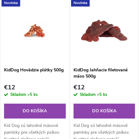
V
Novinka
Novinka
Najpredávanejšie
d
ý
Abecedne
e
p
n
i
i
s
e
KidDog Hovädzie plátky 500g
KidDog Jahňacie filetované
mäso 500g
p
p
€12
€12
r
Skladom
>5 ks
Skladom
>5 ks
r
o
DO KOŠÍKA
DO KOŠÍKA
o
d
Kid Dog sú lahodné mäsové
Kid Dog sú lahodné mäsové
d
pamlsky pre všetkých psíkov.
pamlsky pre všetkých psíkov.