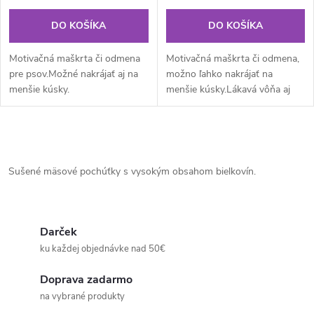
DO KOŠÍKA
DO KOŠÍKA
Motivačná maškrta či odmena
Motivačná maškrta či odmena,
pre psov.Možné nakrájať aj na
možno ľahko nakrájať na
menšie kúsky.
menšie kúsky.Lákavá vôňa aj
chuť.
O
v
Sušené mäsové pochúťky s vysokým obsahom bielkovín.
l
á
Darček
ku každej objednávke nad 50€
d
Doprava zadarmo
a
na vybrané produkty