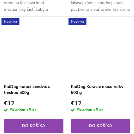
odmena.Kalciová kosť
lákavej vôni a lahodnej chuti
mechanicky čistí zuby a
poctivého a voňavého králičieho
podporuje žuvanie.Lákavá vôňa
filé od KidDog. Tieto mäsité
Novinka
Novinka
aj chuť
kúsky potešia psov všetkých
veľkostí a vekových kategórií.
KidDog kurací sendvič s
KidDog Kuracie mäso rolky
treskou 500g
500 g
€12
€12
Skladom
>5 ks
Skladom
>5 ks
DO KOŠÍKA
DO KOŠÍKA