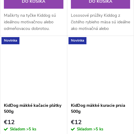
DO KOŠÍKA
DO KOŠÍKA
Maškrty na tyčke Kiddog sú
Lososové prúžky Kiddog z
ideálnou motivačnou alebo
čistého rybieho mäsa sú ideálne
odmeňovacou dobrotou.
ako motivačná alebo
Maškrty pre psov Kiddog
odmeňovacia dobrota. Maškrty
Novinka
Novinka
napomáhajú pri výcviku psa,
pre psov Kiddog napomáhajú
skvele chutia a božsky voňajú!
pri výcviku psa, skvele chutia a
Kuracie prsia...
božsky...
KidDog mäkké kačacie plátky
KidDog mäkké kuracie prsia
500g
500g
€12
€12
Skladom
>5 ks
Skladom
>5 ks