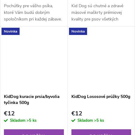
Pochúťky pre vášho psíka,
Kid Dog sú chutné a zdravé
ktoré Vám budú dobrým
mäsové maškrty prémiovej
spoločníkom pri každej zábave.
kvality pre psov všetkých
Chutné, zdravé a ľahko
veľkostí a plemien. Tieto
Novinka
Novinka
stráviteľné sú dokonalým
maškrty poskytujú vášmu psovi
doplnkom každodennej stravy
nielen lahodnú odmenu, ale aj...
vášho psa. Ideálne ako...
KidDog kuracie prsia/byvolia
KidDog Lososové prúžky 500g
tyčinka 500g
€12
€12
Skladom
>5 ks
Skladom
>5 ks