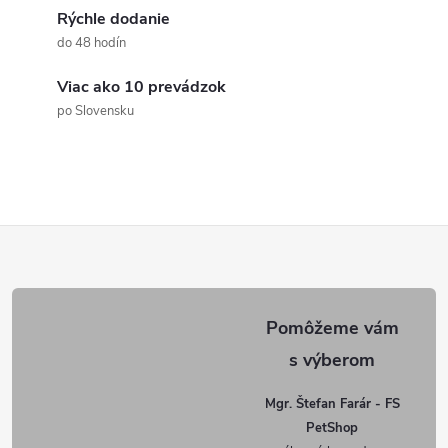
c
Rýchle dodanie
i
do 48 hodín
e
Viac ako 10 prevádzok
p
po Slovensku
r
v
Z
k
y
á
v
p
ý
ä
p
Mgr. Štefan Farár - FS
PetShop
i