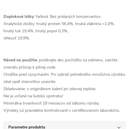
Doplnkové látky:
farbivá. Bez pridaných konzervantov.
Analytické zložky: hrubý proteín 56,4%, hrubá vláknina <1,0%,
hrubý tuk 19,4%, hrubý popol 0,3%,
vlhkosť 19,9%.
Návod na použitie:
podávajte ako pochúťku za odmenu, zaistite
zvieraťu prístup k pitnej vode.
Chráňte pred vysychaním. Po vybratí potrebného množstva výrobku
obal opäť starostlivo uzavrite.
Skladovanie: v originálnom balení pri izbovej teplote.
Nie je určené na ľudskú spotrebu!
Minimálna trvanlivosť 18 mesiacov od dátumu výroby.
Výrobky sú pravidelne kontrolované v certifikovanom laboratóriu.
Parametre produktu