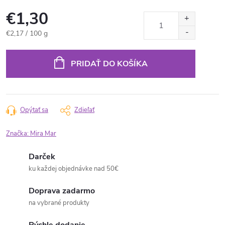
€1,30
Jednotková
€2,17 / 100 g
cena:
PRIDAŤ DO KOŠÍKA
Opýtať sa
Zdieľať
Značka:
Mira Mar
Darček
ku každej objednávke nad 50€
Doprava zadarmo
na vybrané produkty