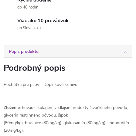
Rýchle dodanie
do 48 hodín
Viac ako 10 prevádzok
po Slovensku
Popis produktu
Podrobný popis
Pochúťka pre psov - Doplnkové krmivo
Zloženie:
hovädzí kolagén, vedľajšie produkty živočíšneho pôvodu,
glycerín rastlinného pôvodu, šípok
(80mg/kg), brusnice (80mg/kg), glukosamín (80mg/kg), chondroitín
(20mg/kg).