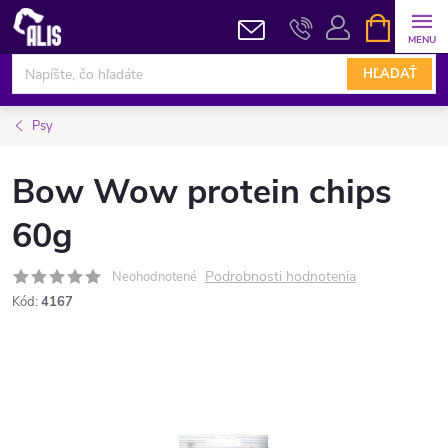
Prejsť
NÁKUPN
KOŠÍK
na
obsah
HĽADAŤ
Psy
Bow Wow protein chips
60g
Podrobnosti hodnotenia
Neohodnotené
Kód:
4167