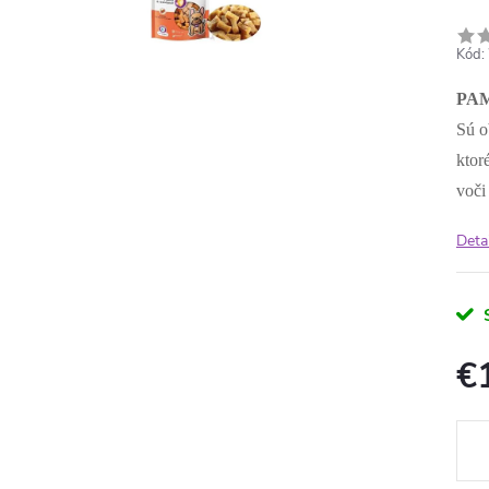
Kód:
PA
Sú o
ktor
voči
Deta
€
Jedn
cena