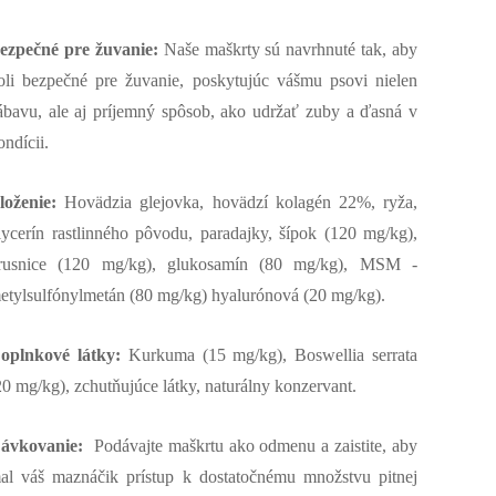
ezpečné pre žuvanie:
Naše maškrty sú navrhnuté tak, aby
oli bezpečné pre žuvanie, poskytujúc vášmu psovi nielen
ábavu, ale aj príjemný spôsob, ako udržať zuby a ďasná v
ondícii.
loženie:
Hovädzia glejovka, hovädzí kolagén 22%, ryža,
lycerín rastlinného pôvodu, paradajky, šípok (120 mg/kg),
rusnice (120 mg/kg), glukosamín (80 mg/kg), MSM -
etylsulfónylmetán (80 mg/kg) hyalurónová (20 mg/kg).
oplnkové látky:
Kurkuma (15 mg/kg), Boswellia serrata
20 mg/kg), zchutňujúce látky, naturálny konzervant.
ávkovanie:
Podávajte maškrtu ako odmenu a zaistite, aby
al váš maznáčik prístup k dostatočnému množstvu pitnej