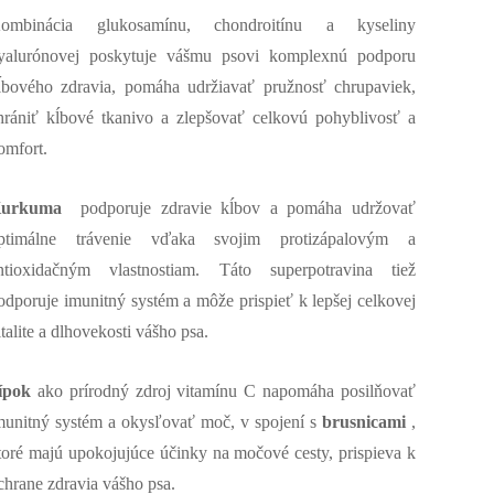
ombinácia glukosamínu, chondroitínu a kyseliny
yalurónovej poskytuje vášmu psovi komplexnú podporu
ĺbového zdravia, pomáha udržiavať pružnosť chrupaviek,
hrániť kĺbové tkanivo a zlepšovať celkovú pohyblivosť a
omfort.
Kurkuma
podporuje zdravie kĺbov a pomáha udržovať
ptimálne trávenie vďaka svojim protizápalovým a
ntioxidačným vlastnostiam. Táto superpotravina tiež
odporuje imunitný systém a môže prispieť k lepšej celkovej
italite a dlhovekosti vášho psa.
ípok
ako prírodný zdroj vitamínu C napomáha posilňovať
munitný systém a okysľovať moč, v spojení s
brusnicami
,
toré majú upokojujúce účinky na močové cesty, prispieva k
chrane zdravia vášho psa.