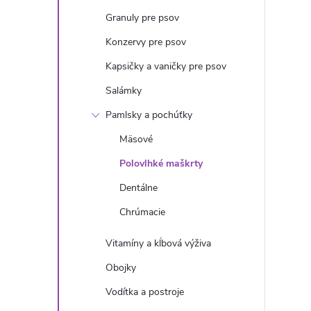
n
Granuly pre psov
ý
Konzervy pre psov
Kapsičky a vaničky pre psov
p
Salámky
a
Pamlsky a pochúťky
Mäsové
n
Polovlhké maškrty
e
Dentálne
Chrúmacie
l
Vitamíny a kĺbová výživa
Obojky
Vodítka a postroje