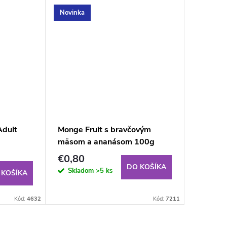
Novinka
Novinka
Adult
Monge Fruit s bravčovým
Monge F
mäsom a ananásom 100g
a malin
€0,80
€0,80
DO KOŠÍKA
Skladom
>5 ks
Sklad
 KOŠÍKA
Kód:
4632
Kód:
7211