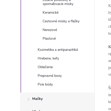
spomaľovacie misky
K
Keramické
h
k
Cestovné misky a fľašky
c
Nerezové
k
Plastové
Kozmetika a antiparazitiká
o
Hrebene, kefy
a
Oblečenie
p
v
Prepravné boxy
Psie búdy
Š
i
Mačky
k
o