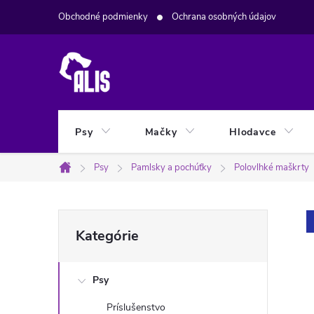
Prejsť
Obchodné podmienky
Ochrana osobných údajov
na
obsah
Psy
Mačky
Hlodavce
Psy
Pamlsky a pochúťky
Polovlhké maškrty
Domov
B
Preskočiť
Kategórie
kategórie
o
Psy
č
Príslušenstvo