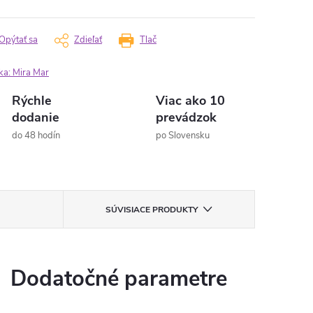
Opýtať sa
Zdieľať
Tlač
ka:
Mira Mar
Rýchle
Viac ako 10
dodanie
prevádzok
do 48 hodín
po Slovensku
SÚVISIACE PRODUKTY
Dodatočné parametre