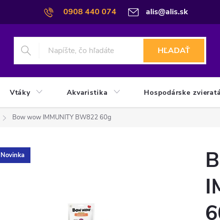
0908 440 074
alis@alis.sk
HĽADAŤ
Vtáky
Akvaristika
Hospodárske zvierat
Bow wow IMMUNITY BW822 60g
B
Novinka
I
6