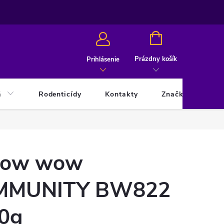
NÁKUPNÝ
KOŠÍK
Prázdny košík
Prihlásenie
á
Rodenticídy
Kontakty
Značky
ow wow
MMUNITY BW822
0g