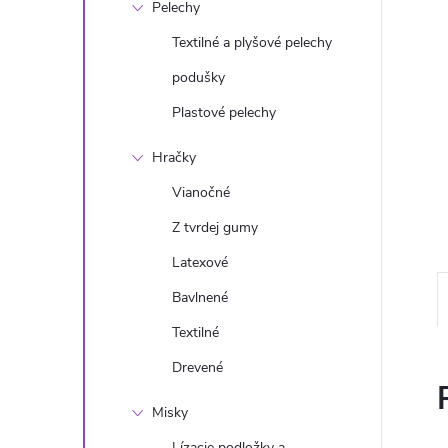
Pelechy
Textilné a plyšové pelechy
podušky
Plastové pelechy
Hračky
Vianočné
Z tvrdej gumy
Latexové
Bavlnené
Textilné
Drevené
Misky
Lízacie podložky a