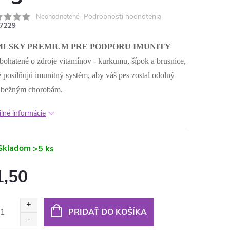
Podrobnosti hodnotenia
Neohodnotené
7229
MLSKY PREMIUM PRE PODPORU IMUNITY
bohatené o zdroje vitamínov - kurkumu, šípok a brusnice,
é posilňujú imunitný systém, aby váš pes zostal odolný
 bežným chorobám.
ilné informácie
Skladom
>5 ks
1,50
otková
:
PRIDAŤ DO KOŠÍKA