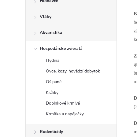
Hlodavce
B
Vtáky
b
z
Akvaristika
k
Hospodárske zvieratá
Z
Hydina
g
Ovce, kozy, hovädzí dobytok
b
Ošípané
m
Králiky
D
Doplnkové krmivá
(
Krmítka a napájačky
D
Rodenticídy
m