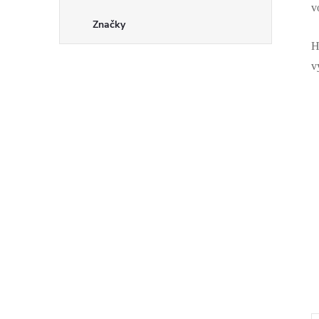
v
Značky
H
v