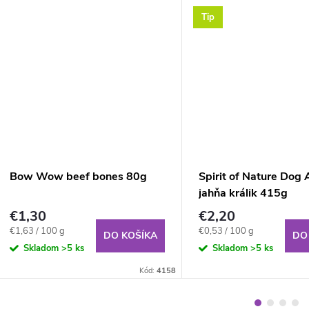
Tip
Bow Wow beef bones 80g
Spirit of Nature Dog 
jahňa králik 415g
€1,30
€2,20
Jednotková
Jednotková
€1,63 / 100 g
€0,53 / 100 g
DO KOŠÍKA
DO
cena:
cena:
Skladom
>5 ks
Skladom
>5 ks
Kód:
4158