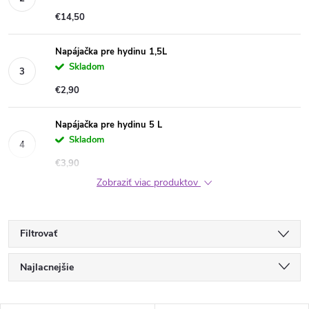
€14,50
Napájačka pre hydinu 1,5L
Skladom
€2,90
Napájačka pre hydinu 5 L
Skladom
€3,90
Zobraziť viac produktov
Filtrovať
R
Najlacnejšie
a
Najdrahšie