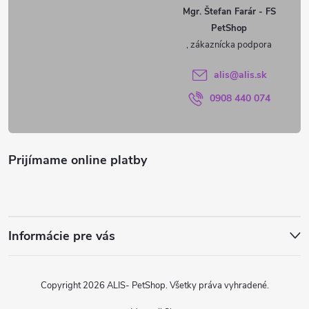
ä
v
Mgr. Štefan Farár - FS
PetShop
t
ý
p
i
alis
@
alis.sk
i
0908 440 074
e
s
u
Prijímame online platby
Informácie pre vás
Copyright 2026
ALIS- PetShop
. Všetky práva vyhradené.