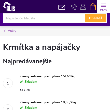
Prejsť
NÁKUPN
KOŠÍK
na
obsah
HĽADAŤ
Vtáky
Krmítka a napájačky
Najpredávanejšie
Kŕmny automat pre hydinu 15L/20kg
Skladom
€17,20
Kŕmny automat pre hydinu 10,5L/7kg
Skladom