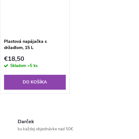
Plastová napájačka s
držadlom, 15 L
€18,50
Skladom
>5 ks
DO KOŠÍKA
O
v
Darček
ku každej objednávke nad 50€
l