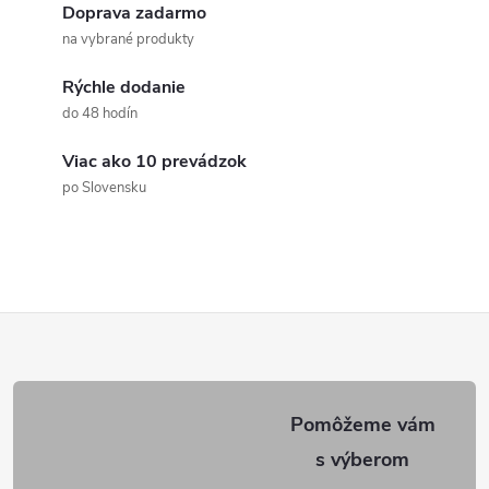
Doprava zadarmo
á
na vybrané produkty
d
Rýchle dodanie
a
do 48 hodín
c
Viac ako 10 prevádzok
po Slovensku
i
e
p
Z
r
v
á
k
p
y