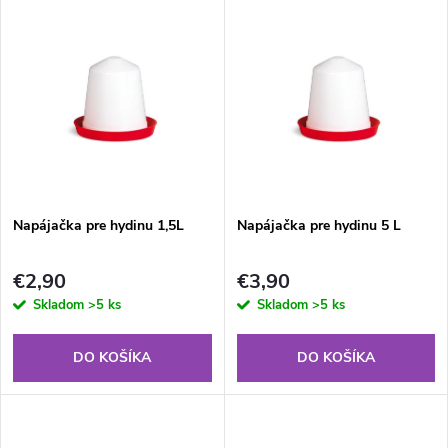
V
Najpredávanejšie
d
ý
Abecedne
e
p
n
i
i
s
e
Napájačka pre hydinu 1,5L
Napájačka pre hydinu 5 L
p
p
€2,90
€3,90
r
Skladom
>5 ks
Skladom
>5 ks
r
o
DO KOŠÍKA
DO KOŠÍKA
o
d
d