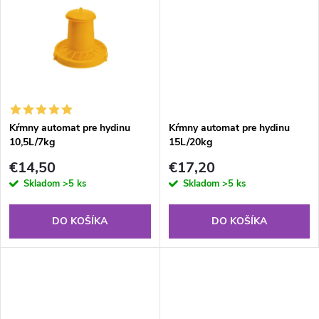
u
u
k
k
t
t
o
o
Kŕmny automat pre hydinu
Kŕmny automat pre hydinu
10,5L/7kg
15L/20kg
v
v
€14,50
€17,20
Skladom
>5 ks
Skladom
>5 ks
DO KOŠÍKA
DO KOŠÍKA