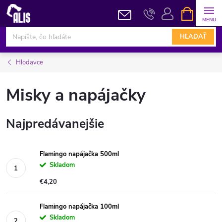
Prejsť
NÁKUPN
KOŠÍK
na
obsah
HĽADAŤ
Hlodavce
Misky a napájačky
Najpredávanejšie
Flamingo napájačka 500ml
Skladom
€4,20
Flamingo napájačka 100ml
Skladom