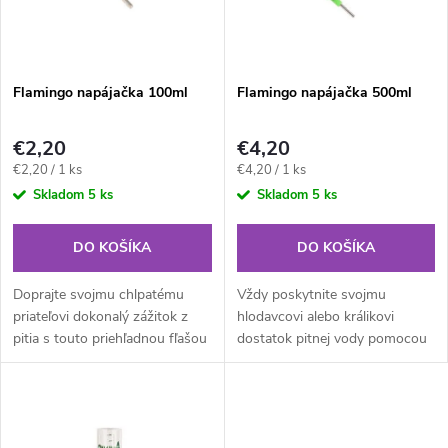
n
i
i
s
e
Flamingo napájačka 100ml
Flamingo napájačka 500ml
p
p
€2,20
€4,20
r
Jednotková
Jednotková
€2,20 / 1 ks
€4,20 / 1 ks
r
cena:
cena:
Skladom
5 ks
Skladom
5 ks
o
o
DO KOŠÍKA
DO KOŠÍKA
d
d
Doprajte svojmu chlpatému
Vždy poskytnite svojmu
u
priateľovi dokonalý zážitok z
hlodavcovi alebo králikovi
pitia s touto priehľadnou fľašou
dostatok pitnej vody pomocou
u
na vodu so zelenou potlačou.
tejto praktickej plastovej fľaše
k
na pitie. Vďaka číslam presne
k
vidíte, koľko toho vypijú a...
t