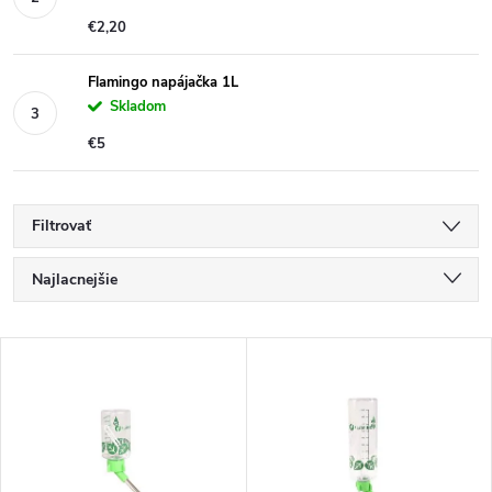
€2,20
Flamingo napájačka 1L
Skladom
€5
Filtrovať
R
Najlacnejšie
a
Najdrahšie
V
Najpredávanejšie
d
ý
Abecedne
e
p