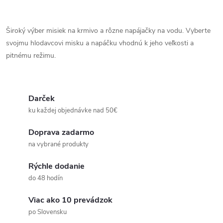
vody ešte...
O
v
Široký výber misiek na krmivo a rôzne napájačky na vodu. Vyberte
svojmu hlodavcovi misku a napáčku vhodnú k jeho veľkosti a
l
pitnému režimu.
á
d
Darček
a
ku každej objednávke nad 50€
c
Doprava zadarmo
na vybrané produkty
i
Rýchle dodanie
e
do 48 hodín
p
Viac ako 10 prevádzok
r
po Slovensku