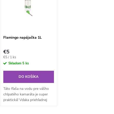
t
o
o
v
v
Flamingo napájačka 1L
€5
Jednotková
€5 / 1 ks
cena:
Skladom
5 ks
DO KOŠÍKA
Táto fľaša na vodu pre vášho
chlpatého kamaráta je super
praktická! Vďaka priehľadnej
fľaši a zelenej potlači môžete na
prvý pohľad ľahko zistiť, koľko