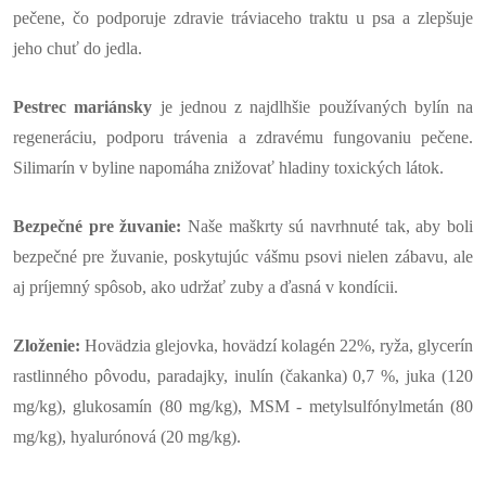
pečene, čo podporuje zdravie tráviaceho traktu u psa a zlepšuje
jeho chuť do jedla.
Pestrec mariánsky
je jednou z najdlhšie používaných bylín na
regeneráciu, podporu trávenia a zdravému fungovaniu pečene.
Silimarín v byline napomáha znižovať hladiny toxických látok.
Bezpečné pre žuvanie:
Naše maškrty sú navrhnuté tak, aby boli
bezpečné pre žuvanie, poskytujúc vášmu psovi nielen zábavu, ale
aj príjemný spôsob, ako udržať zuby a ďasná v kondícii.
Zloženie:
Hovädzia glejovka, hovädzí kolagén 22%, ryža, glycerín
rastlinného pôvodu, paradajky, inulín (čakanka) 0,7 %, juka (120
mg/kg), glukosamín (80 mg/kg), MSM - metylsulfónylmetán (80
mg/kg), hyalurónová (20 mg/kg).