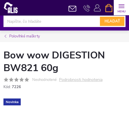
Prejsť
NÁKUPN
KOŠÍK
na
obsah
HĽADAŤ
Polovlhké maškrty
Bow wow DIGESTION
BW821 60g
Podrobnosti hodnotenia
Neohodnotené
Kód:
7226
Novinka