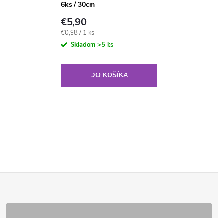
6ks / 30cm
€5,90
Jednotková
€0,98 / 1 ks
cena:
Skladom
>5 ks
DO KOŠÍKA
Z
á