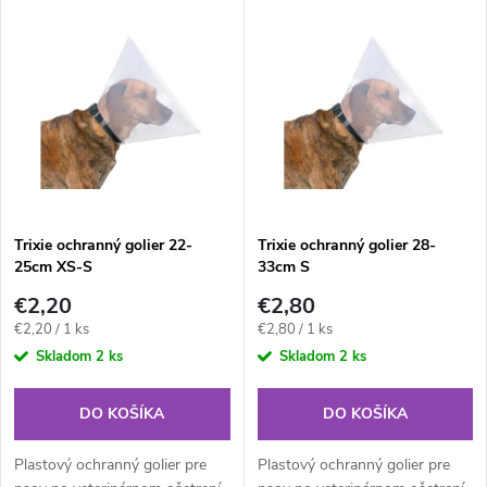
V
Najpredávanejšie
d
ý
Abecedne
e
p
n
i
i
s
e
Trixie ochranný golier 22-
Trixie ochranný golier 28-
25cm XS-S
33cm S
p
p
€2,20
€2,80
r
Jednotková
Jednotková
€2,20 / 1 ks
€2,80 / 1 ks
r
cena:
cena:
Skladom
2 ks
Skladom
2 ks
o
o
DO KOŠÍKA
DO KOŠÍKA
d
d
Plastový ochranný golier pre
Plastový ochranný golier pre