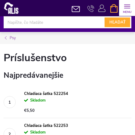
Prejsť
NÁKUPN
KOŠÍK
na
obsah
HĽADAŤ
Psy
Príslušenstvo
Najpredávanejšie
Chladiaca šatka 522254
Skladom
€5,50
Chladiaca šatka 522253
Skladom