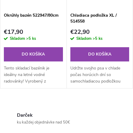
Okrúhly bazén 522947/80cm
Chladiaca podložka XL /
514558
€17,90
€22,90
Skladom
>5 ks
Skladom
>5 ks
DO KOŠÍKA
DO KOŠÍKA
Tento skladací bazénik je
Udržte svojho psa v chlade
ideálny na letné vodné
počas horúcich dní so
radovánky! Vyrobený z
samochladiacou podložkou
odolného plastu. Ľahko sa
Fresk. Ideálna na vnútorné aj
skladá a skladuje. A vďaka
vonkajšie použitie a dostupná v
uzatvárateľnej zátke
rôznych veľkostiach.
O
nepotrebujete používať
Nevyžaduje žiadne...
vzduchové...
v
Darček
ku každej objednávke nad 50€
l