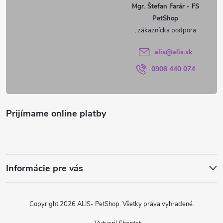
ä
v
Mgr. Štefan Farár - FS
PetShop
t
ý
p
i
alis
@
alis.sk
i
0908 440 074
e
s
u
Prijímame online platby
Informácie pre vás
Copyright 2026
ALIS- PetShop
. Všetky práva vyhradené.