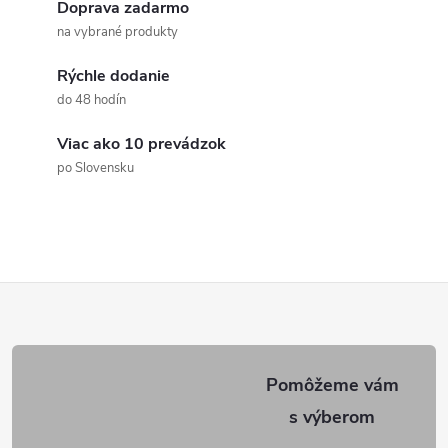
Doprava zadarmo
á
na vybrané produkty
d
Rýchle dodanie
a
do 48 hodín
c
Viac ako 10 prevádzok
po Slovensku
i
e
p
Z
r
v
á
k
p
y