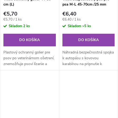
cm (L)
psa M-L 45-70cm /25 mm
€5,70
€6,40
Jednotková
Jednotková
€5,70 / 1 ks
€6,40 / 1 ks
cena:
cena:
Skladom
2 ks
Skladom
>5 ks
DO KOŠÍKA
DO KOŠÍKA
Plastový ochranný golier pre
Náhradná bezpečnostná spojka
psov po veterinárnom ošetrení,
k autopásu s kovovou
znemožňuje psovi lízanie a
karabínou na pripnutie k
okusovanie rán, vyťahovanie
postroji veľkosti M a L. Dĺžka je
stehov pod. Vhodný pre
nastaviteľná v rozmedzí 45-
ochranu celého tela vrátane
70cm, šírka 25 mm. Spojka je
končatín či...
navrhnutá...