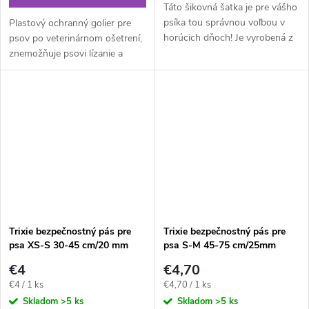
Táto šikovná šatka je pre vášho
psíka tou správnou voľbou v
Plastový ochranný golier pre
horúcich dňoch! Je vyrobená z
psov po veterinárnom ošetrení,
priedušného a vodoodpudivého
znemožňuje psovi lízanie a
polyesteru, takže vášmu
okusovanie rán, vyťahovanie
chlpatému kamarátovi hračka...
stehov pod. Vhodný pre
ochranu celého tela vrátane
končatín či...
Trixie bezpečnostný pás pre
Trixie bezpečnostný pás pre
psa XS-S 30-45 cm/20 mm
psa S-M 45-75 cm/25mm
€4
€4,70
Jednotková
Jednotková
€4 / 1 ks
€4,70 / 1 ks
cena:
cena:
Skladom
>5 ks
Skladom
>5 ks