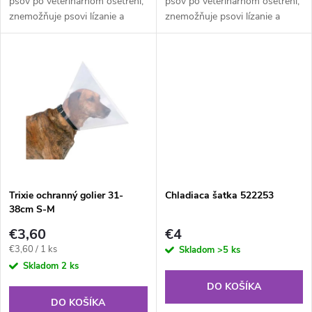
u
psov po veterinárnom ošetrení,
psov po veterinárnom ošetrení,
znemožňuje psovi lízanie a
znemožňuje psovi lízanie a
u
okusovanie rán, vyťahovanie
okusovanie rán, vyťahovanie
k
stehov pod. Vhodný pre
stehov pod. Vhodný pre
k
ochranu celého tela vrátane
ochranu celého tela vrátane
t
končatín či...
končatín či...
t
o
o
v
v
Trixie ochranný golier 31-
Chladiaca šatka 522253
38cm S-M
€3,60
€4
Jednotková
€3,60 / 1 ks
Skladom
>5 ks
cena:
Skladom
2 ks
DO KOŠÍKA
DO KOŠÍKA