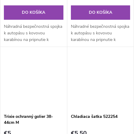
DO KOŠÍKA
DO KOŠÍKA
Náhradná bezpečnostná spojka
Náhradné bezpečnostná spojka
k autopásu s kovovou
k autopásu s kovovou
karabínou na pripnutie k
karabínou na pripnutie k
postroji veľkosti XS a S. Dĺžka
postroji veľkosti S a M. Dĺžka je
je nastaviteľná v rozmedzí 30-
nastaviteľná v rozmedzí 45-70
45cm, šírka 20 mm. Spojka je
cm, šírka 25 mm. Spojka je
navrhnutá...
navrhnutá...
Trixie ochranný golier 38-
Chladiaca šatka 522254
44cm M
€5
€5,50