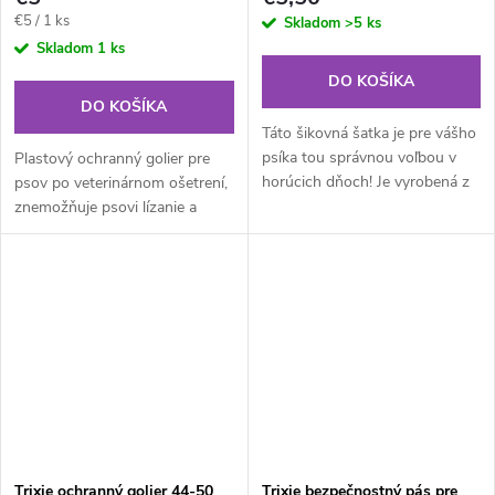
Jednotková
€5 / 1 ks
Skladom
>5 ks
cena:
Skladom
1 ks
DO KOŠÍKA
DO KOŠÍKA
Táto šikovná šatka je pre vášho
psíka tou správnou voľbou v
Plastový ochranný golier pre
horúcich dňoch! Je vyrobená z
psov po veterinárnom ošetrení,
priedušného a vodoodpudivého
znemožňuje psovi lízanie a
polyesteru, takže vášmu
okusovanie rán, vyťahovanie
chlpatému kamarátovi hračka...
stehov pod. Vhodný pre
ochranu celého tela vrátane
končatín či...
Trixie ochranný golier 44-50
Trixie bezpečnostný pás pre