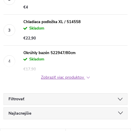
€4
Chladiaca podložka XL / 514558
Skladom
€22,90
Okrúhly bazén 522947/80cm
Skladom
€17,90
Zobraziť viac produktov
Filtrovať
R
Najlacnejšie
a
Najdrahšie