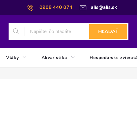
0908 440 074
alis@alis.sk
HĽADAŤ
Vtáky
Akvaristika
Hospodárske zvierat