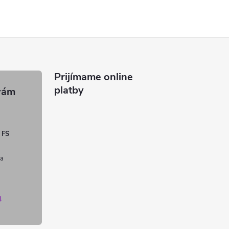
Prijímame online
platby
 FS
4