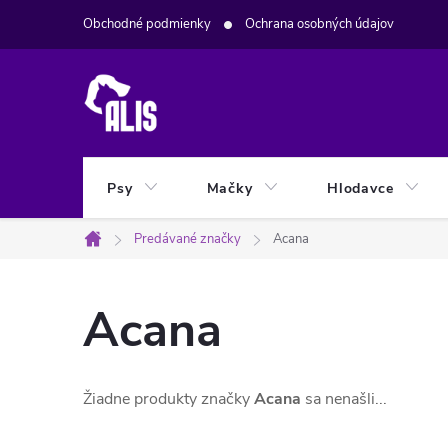
Prejsť
Obchodné podmienky
Ochrana osobných údajov
na
obsah
Psy
Mačky
Hlodavce
Predávané značky
Acana
Domov
Acana
Žiadne produkty značky
Acana
sa nenašli...