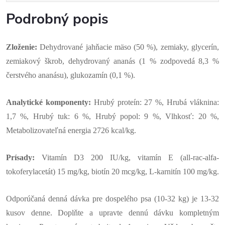
Podrobný popis
Zloženie:
Dehydrované jahňacie mäso (50 %), zemiaky, glycerín,
zemiakový škrob, dehydrovaný ananás (1 % zodpovedá 8,3 %
čerstvého ananásu), glukozamín (0,1 %).
Analytické komponenty:
Hrubý proteín: 27 %, Hrubá vláknina:
1,7 %, Hrubý tuk: 6 %, Hrubý popol: 9 %, Vlhkosť: 20 %,
Metabolizovateľná energia 2726 kcal/kg.
Prísady:
Vitamín D3 200 IU/kg, vitamín E (all-rac-alfa-
tokoferylacetát) 15 mg/kg, biotín 20 mcg/kg, L-karnitín 100 mg/kg.
Odporúčaná denná dávka pre dospelého psa (10-32 kg) je 13-32
kusov denne. Doplňte a upravte dennú dávku kompletným