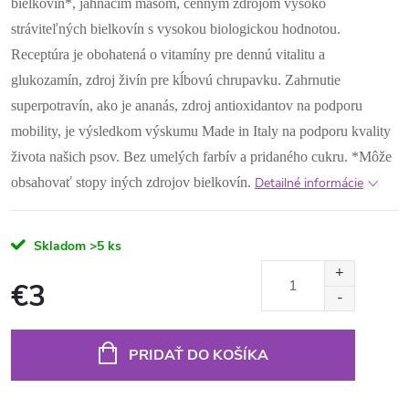
bielkovín*, jahňacím mäsom, cenným zdrojom vysoko
stráviteľných bielkovín s vysokou biologickou hodnotou.
Receptúra ​​je obohatená o vitamíny pre dennú vitalitu a
glukozamín, zdroj živín pre kĺbovú chrupavku. Zahrnutie
superpotravín, ako je ananás, zdroj antioxidantov na podporu
mobility, je výsledkom výskumu Made in Italy na podporu kvality
života našich psov. Bez umelých farbív a pridaného cukru.
*Môže
obsahovať stopy iných zdrojov bielkovín.
Detailné informácie
Skladom
>5 ks
€3
Jednotková
cena:
PRIDAŤ DO KOŠÍKA