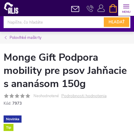
Prejsť
NÁKUPN
KOŠÍK
na
obsah
HĽADAŤ
Polovlhké maškrty
Monge Gift Podpora
mobility pre psov Jahňacie
s ananásom 150g
Podrobnosti hodnotenia
Neohodnotené
Kód:
7973
Novinka
Tip