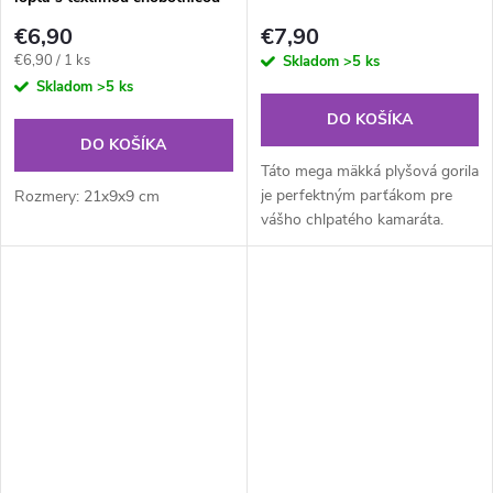
1ks
€6,90
€7,90
Jednotková
€6,90 / 1 ks
Skladom
>5 ks
cena:
Skladom
>5 ks
DO KOŠÍKA
DO KOŠÍKA
Táto mega mäkká plyšová gorila
je perfektným parťákom pre
Rozmery: 21x9x9 cm
vášho chlpatého kamaráta.
Maznanie, hranie sa a
objavovanie sveta s pišťalkou,
čo viac si môžete priať?