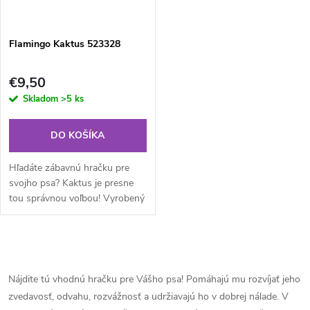
Flamingo Kaktus 523328
€9,50
Skladom
>5 ks
DO KOŠÍKA
Hľadáte zábavnú hračku pre
svojho psa? Kaktus je presne
tou správnou voľbou! Vyrobený
z mäkkej látky a s pišťalkou a
šušťavým zvukom pre ešte
väčšiu radosť z hry. Váš pes si
O
ju...
v
Nájdite tú vhodnú hračku pre Vášho psa! Pomáhajú mu rozvíjať jeho
zvedavosť, odvahu, rozvážnosť a udržiavajú ho v dobrej nálade. V