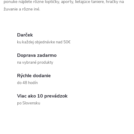
l
ponuke nájdete rôzne loptičky, aporty, lietajúce taniere, hračky na
á
žuvanie a rôzne iné.
d
a
Darček
ku každej objednávke nad 50€
c
Doprava zadarmo
i
na vybrané produkty
e
Rýchle dodanie
p
do 48 hodín
r
Viac ako 10 prevádzok
po Slovensku
v
k
y