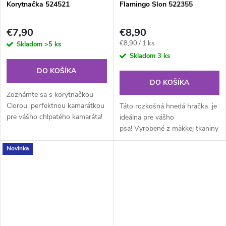
Korytnačka 524521
Flamingo Slon 522355
€7,90
€8,90
Jednotková
€8,90 / 1 ks
Skladom
>5 ks
cena:
Skladom
3 ks
DO KOŠÍKA
DO KOŠÍKA
Zoznámte sa s korytnačkou
Clorou, perfektnou kamarátkou
Táto rozkošná hnedá hračka je
pre vášho chlpatého kamaráta!
ideálna pre vášho
Táto rozkošná modrá plyšová
psa! Vyrobené z mäkkej tkaniny
hračka je vyrobená z mäkkej
a so škrípaním pre extra zábavu
Novinka
látky a plyšu a pre ešte väčšiu...
pri hraní. Nech sa hra môže
začať!