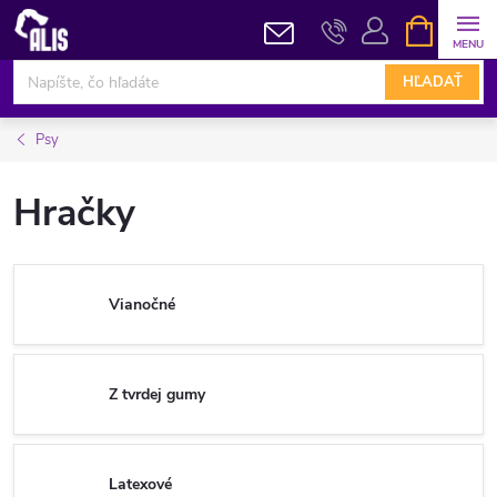
Prejsť
NÁKUPN
KOŠÍK
na
obsah
HĽADAŤ
Psy
Hračky
Vianočné
Z tvrdej gumy
Latexové