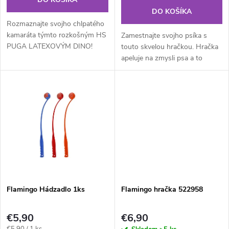
o
o
DO KOŠÍKA
d
Rozmaznajte svojho chlpatého
d
kamaráta týmto rozkošným HS
Zamestnajte svojho psíka s
PUGA LATEXOVÝM DINO!
u
touto skvelou hračkou. Hračka
Vyrobené z mäkkého latexu a s
apeluje na zmysli psa a to
u
pískadlom pre väčšiu zábavu.
svojou jedinečnou textúrou,
k
Jedinečný dizajn od Flamingo,
vôňou hovädzieho mäsa,
k
ktorý...
zvukmi, ktoré vydáva. Skvelá
t
hračka pre...
t
o
o
v
v
Flamingo Hádzadlo 1ks
Flamingo hračka 522958
€5,90
€6,90
Jednotková
€5,90 / 1 ks