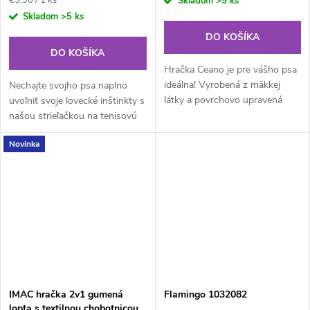
Skladom
>5 ks
cena:
Skladom
>5 ks
DO KOŠÍKA
DO KOŠÍKA
Hračka Ceano je pre vášho psa
ideálna! Vyrobená z mäkkej
Nechajte svojho psa naplno
látky a povrchovo upravená
uvoľniť svoje lovecké inštinkty s
manšestrom. Má pískací a
našou strieľačkou na tenisovú
krčivý zvuk pre extra zábavu pri
loptičku! Tento praktický nástroj
Novinka
hre. Doprajte svojmu
poskytuje nekonečnú zábavu
miláčikovi...
pri aportovaní a bez...
IMAC hračka 2v1 gumená
Flamingo 1032082
lopta s textilnou chobotnicou