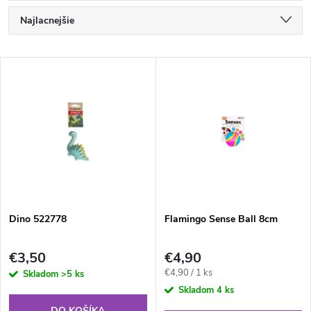
R
Najlacnejšie
a
Najdrahšie
V
Najpredávanejšie
d
ý
Abecedne
e
p
n
i
i
s
e
Dino 522778
Flamingo Sense Ball 8cm
p
p
€3,50
€4,90
r
Jednotková
€4,90 / 1 ks
Skladom
>5 ks
r
cena:
Skladom
4 ks
DO KOŠÍKA