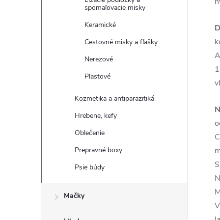
h
spomaľovacie misky
Keramické
D
k
Cestovné misky a fľašky
A
Nerezové
1
Plastové
v
Kozmetika a antiparazitiká
N
Hrebene, kefy
o
Oblečenie
C
Prepravné boxy
m
S
Psie búdy
N
M
Mačky
V
l