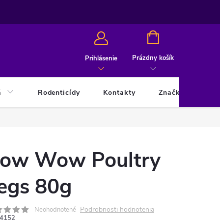
NÁKUPNÝ
KOŠÍK
Prázdny košík
Prihlásenie
á
Rodenticídy
Kontakty
Značky
ow Wow Poultry
egs 80g
Podrobnosti hodnotenia
Neohodnotené
4152