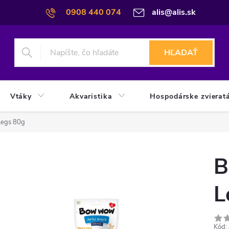
0908 440 074
alis@alis.sk
HĽADAŤ
Vtáky
Akvaristika
Hospodárske zvierat
Legs 80g
B
L
Kód: