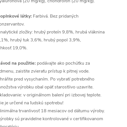
yalurónová (20 mg/kg), chondroitín (20 mg/kg).
oplnkové látky:
Farbivá. Bez pridaných
onzervantov.
nalytické zložky: hrubý proteín 9,8%, hrubá vláknina
,1%, hrubý tuk 3,6%, hrubý popol 3,9%,
lhkosť 19,0%.
ávod na použitie:
podávajte ako pochúťku za
dmenu, zaistite zvieraťu prístup k pitnej vode.
hráňte pred vysychaním. Po vybratí potrebného
nožstva výrobku obal opäť starostlivo uzavrite.
kladovanie: v originálnom balení pri izbovej teplote.
ie je určené na ľudskú spotrebu!
inimálna trvanlivosť 18 mesiacov od dátumu výroby.
ýrobky sú pravidelne kontrolované v certifikovanom
aboratóriu.