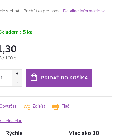
cie stehná - Pochúťka pre psov
Detailné informácie
Skladom
>5 ks
1,30
otková
3 / 100 g
:
PRIDAŤ DO KOŠÍKA
Opýtať sa
Zdieľať
Tlač
ka:
Mira Mar
Rýchle
Viac ako 10