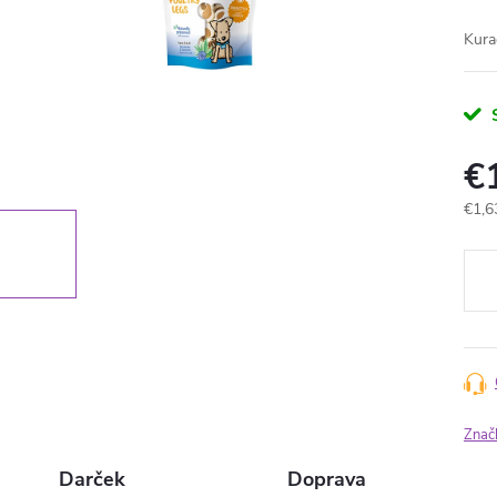
Kura
€
Jedn
€1,6
cena
Znač
Darček
Doprava