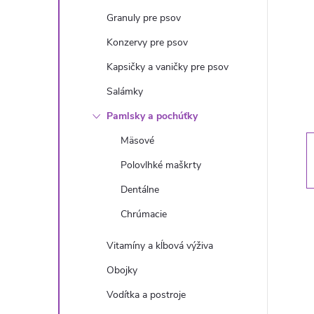
n
Granuly pre psov
ý
Konzervy pre psov
Kapsičky a vaničky pre psov
p
Salámky
a
Pamlsky a pochúťky
Mäsové
n
Polovlhké maškrty
e
Dentálne
Chrúmacie
l
Vitamíny a kĺbová výživa
Obojky
Vodítka a postroje