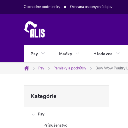
Prejsť
Obchodné podmienky
Ochrana osobných údajov
na
obsah
Psy
Mačky
Hlodavce
Psy
Pamlsky a pochúťky
Bow Wow Poultry 
Domov
B
Preskočiť
Kategórie
kategórie
o
Psy
č
Príslušenstvo