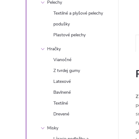
Pelechy
Textilné a plyšové pelechy
podušky
Plastové pelechy
Hračky
Vianočné
Z tvrdej gumy
Latexové
Bavlnené
Z
Textilné
p
s
Drevené
r
Misky
g
Lízacie podložky a