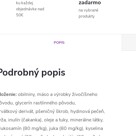
zadarmo
ku každej
objednávke nad
na vybrané
50€
produkty
POPIS
Podrobný popis
loženie:
obilniny, mäso a výrobky živočíšneho
ôvodu, glycerín rastlinného pôvodu,
rvátkový derivát, pšeničný škrob, hydinová pečeň,
yža, inulín (čakanka), oleje a tuky, minerálne látky,
lukosamín (80 mg/kg), juka (80 mg/kg), kyselina