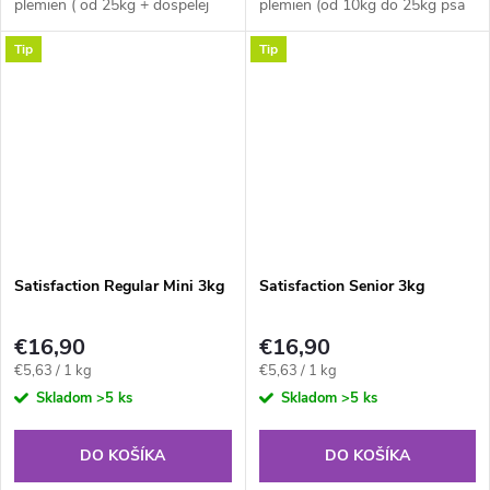
plemien ( od 25kg + dospelej
plemien (od 10kg do 25kg psa
váhy) s vysokým podielom
v dospelosti) s vysokým
Tip
Tip
čerstvého kuracieho mäsa a
podielom čerstvého kuracieho
ryže. Vhodné od 2 do 7 rokov.
mäsa a ryže. Vhodné od 1 - 7
Predstavuje ideálnu...
rokov. Predstavuje...
Satisfaction Regular Mini 3kg
Satisfaction Senior 3kg
€16,90
€16,90
Jednotková
Jednotková
€5,63 / 1 kg
€5,63 / 1 kg
cena:
cena:
Skladom
>5 ks
Skladom
>5 ks
DO KOŠÍKA
DO KOŠÍKA