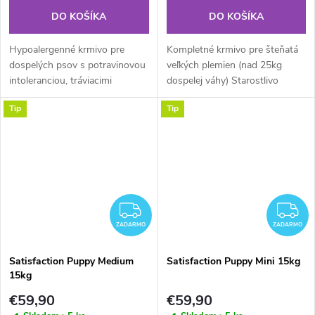
DO KOŠÍKA
DO KOŠÍKA
Hypoalergenné krmivo pre
Kompletné krmivo pre šteňatá
dospelých psov s potravinovou
veľkých plemien (nad 25kg
intoleranciou, tráviacimi
dospelej váhy) Starostlivo
ťažkosťami alebo prejavmi
vyberané kvalitné suroviny,
Tip
Tip
kožných chorôb. Stredne veľké
veľký podiel mäsa a ryže robia z
tvary granúl sú vhodné pre
tohto krmiva ideálnu
všetky...
každodennú...
ZADARMO
Z
ZADARMO
ZADARMO
Satisfaction Puppy Medium
Satisfaction Puppy Mini 15kg
15kg
€59,90
€59,90