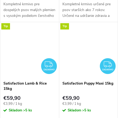
Kompletné krmivo pre
Kompletné krmivo určené pre
dospelých psov malých plemien
psov starších ako 7 rokov.
s vysokým podielom čerstvého
Určené na udržanie zdravia a
kuracieho mäsa a ryže. Vhodné
ideálnej kondície starších psov.
Tip
Tip
od 6 mesiacov do 7 rokov.
Predstavuje ideálnu
každodennú stravu vo...
ZADARMO
Z
ZADARMO
ZADARMO
Satisfaction Lamb & Rice
Satisfaction Puppy Maxi 15kg
15kg
€59,90
€59,90
Jednotková
Jednotková
€3,99 / 1 kg
€3,99 / 1 kg
cena:
cena:
Skladom
>5 ks
Skladom
>5 ks