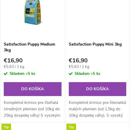
t
o
o
v
v
Satisfaction Puppy Medium
Satisfaction Puppy Mini 3kg
3kg
€16,90
€16,90
Jednotková
Jednotková
€5,63 / 1 kg
€5,63 / 1 kg
cena:
cena:
Skladom
>5 ks
Skladom
>5 ks
DO KOŠÍKA
DO KOŠÍKA
Kompletné krmivo pre šteňatá
Kompletné krmivo pre šteniatká
stredných plemien (od 10kg do
malých plemien (od 1,5kg do
25kg dospelej váhy) S vysokým
10kg dospelej váhy). S vysoký
podielom ľahko stráviteľného
podielom ľahko stráviteľného
Tip
Tip
kuracieho mäsa a ryže.
čerstvého kuracieho mäsa a