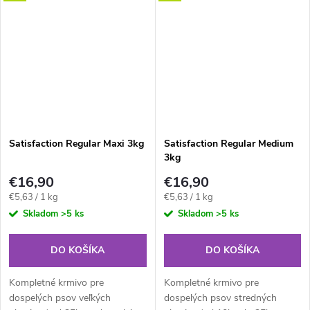
ryže, ktorá je bohatým
zdrojom...
Satisfaction Regular Maxi 3kg
Satisfaction Regular Medium
3kg
€16,90
€16,90
Jednotková
Jednotková
€5,63 / 1 kg
€5,63 / 1 kg
cena:
cena:
Skladom
>5 ks
Skladom
>5 ks
DO KOŠÍKA
DO KOŠÍKA
Kompletné krmivo pre
Kompletné krmivo pre
dospelých psov veľkých
dospelých psov stredných