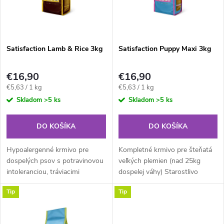
n
i
i
s
e
Satisfaction Lamb & Rice 3kg
Satisfaction Puppy Maxi 3kg
p
p
€16,90
€16,90
r
Jednotková
Jednotková
€5,63 / 1 kg
€5,63 / 1 kg
r
cena:
cena:
Skladom
>5 ks
Skladom
>5 ks
o
o
DO KOŠÍKA
DO KOŠÍKA
d
d
Hypoalergenné krmivo pre
Kompletné krmivo pre šteňatá
u
dospelých psov s potravinovou
veľkých plemien (nad 25kg
intoleranciou, tráviacimi
dospelej váhy) Starostlivo
u
ťažkosťami alebo prejavmi
vyberané kvalitné suroviny,
k
Tip
Tip
kožných chorôb. Stredne veľké
veľký podiel mäsa a ryže robia z
k
tvary granúl sú vhodné pre
tohto krmiva ideálnu
t
všetky...
každodennú...