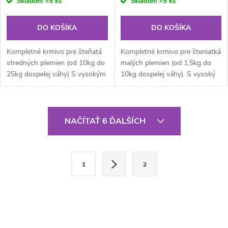
Skladom
>5 ks
Skladom
>5 ks
DO KOŠÍKA
DO KOŠÍKA
Kompletné krmivo pre šteňatá
Kompletné krmivo pre šteniatká
stredných plemien (od 10kg do
malých plemien (od 1,5kg do
25kg dospelej váhy) S vysokým
10kg dospelej váhy). S vysoký
podielom ľahko stráviteľného
podielom ľahko stráviteľného
kuracieho mäsa a ryže.
čerstvého kuracieho mäsa a
ryže, ktorá je bohatým
O
zdrojom...
NAČÍTAŤ 6 ĎALŠÍCH
v
l
S
1
2
t
á
r
d
á
a
n