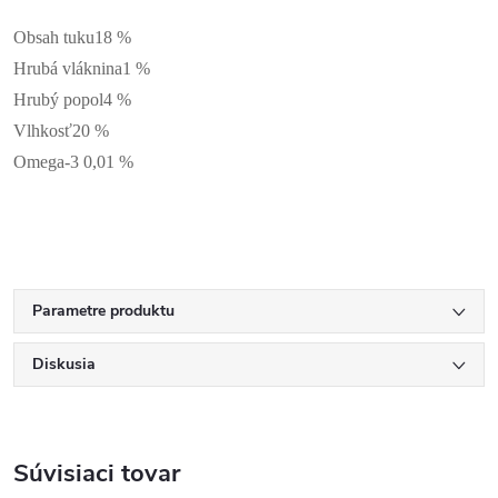
Obsah tuku
18 %
Hrubá vláknina
1 %
Hrubý popol
4 %
Vlhkosť
20 %
Omega-3
0,01 %
Parametre produktu
Diskusia
Súvisiaci tovar