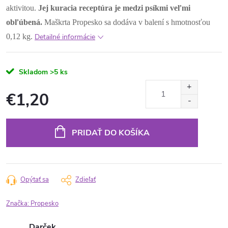
aktivitou.
Jej
kuracia
receptúra je medzi psíkmi veľmi
obľúbená.
Maškrta Propesko sa dodáva v balení s hmotnosťou
0,12 kg.
Detailné informácie
Skladom
>5 ks
€1,20
Jednotková
cena:
PRIDAŤ DO KOŠÍKA
Opýtať sa
Zdieľať
Značka:
Propesko
Darček