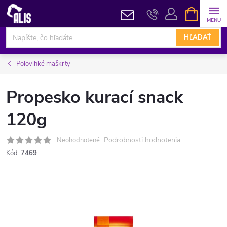
Prejsť
NÁKUPN
KOŠÍK
na
obsah
HĽADAŤ
Polovlhké maškrty
Propesko kurací snack
120g
Podrobnosti hodnotenia
Neohodnotené
Kód:
7469