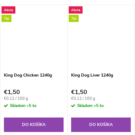
Akcia
Akcia
Tip
Tip
King Dog Chicken 1240g
King Dog Liver 1240g
€1,50
€1,50
Jednotková
Jednotková
€0,12 / 100 g
€0,12 / 100 g
cena:
cena:
Skladom
>5 ks
Skladom
>5 ks
DO KOŠÍKA
DO KOŠÍKA