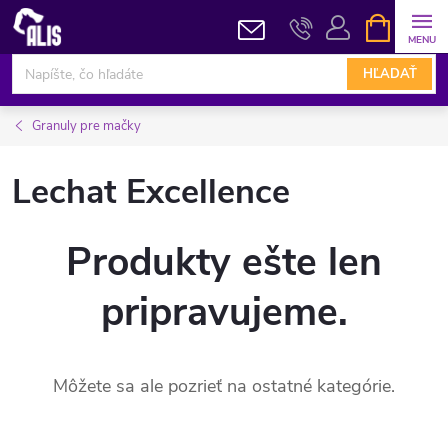
Prejsť
NÁKUPN
KOŠÍK
na
obsah
HĽADAŤ
Granuly pre mačky
Lechat Excellence
Produkty ešte len
pripravujeme.
Môžete sa ale pozrieť na ostatné kategórie.