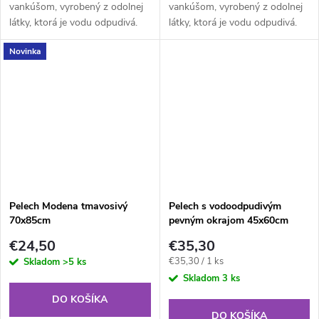
vankúšom, vyrobený z odolnej
vankúšom, vyrobený z odolnej
látky, ktorá je vodu odpudivá.
látky, ktorá je vodu odpudivá.
Vizuálne ho zdobí vzor s
Vizuálne ho zdobí vzor s
Novinka
labkami, ktorý prináša hravosť a
labkami, ktorý prináša hravosť a
štýl do každého priestoru.
štýl do každého priestoru.
Pelech Modena tmavosivý
Pelech s vodoodpudivým
70x85cm
pevným okrajom 45x60cm
€24,50
€35,30
Jednotková
€35,30 / 1 ks
Skladom
>5 ks
cena:
Skladom
3 ks
DO KOŠÍKA
DO KOŠÍKA