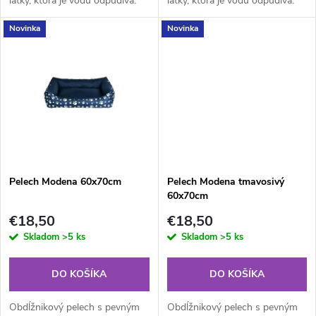
látky, ktorá je vodu odpudivá.
látky, ktorá je vodu odpudivá.
u
Vizuálne ho zdobí vzor s
Vizuálne ho zdobí vzor s
u
Novinka
Novinka
labkami, ktorý prináša hravosť a
labkami, ktorý prináša hravosť a
k
štýl do každého priestoru.
štýl do každého priestoru.
k
t
t
o
o
v
v
Pelech Modena 60x70cm
Pelech Modena tmavosivý
60x70cm
€18,50
€18,50
Skladom
>5 ks
Skladom
>5 ks
DO KOŠÍKA
DO KOŠÍKA
Obdĺžnikový pelech s pevným
Obdĺžnikový pelech s pevným