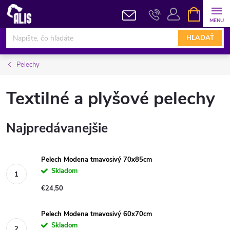
Prejsť
NÁKUPN
KOŠÍK
na
obsah
HĽADAŤ
Pelechy
Textilné a plyšové pelechy
Najpredávanejšie
Pelech Modena tmavosivý 70x85cm
Skladom
€24,50
Pelech Modena tmavosivý 60x70cm
Skladom