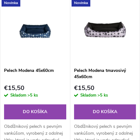
V
Novinka
Novinka
Najpredávanejšie
d
ý
Abecedne
e
p
n
i
i
s
e
Pelech Modena 45x60cm
Pelech Modena tmavosivý
45x60cm
p
p
€15,50
€15,50
r
Skladom
>5 ks
Skladom
>5 ks
r
o
DO KOŠÍKA
DO KOŠÍKA
o
d
Obdĺžnikový pelech s pevným
Obdĺžnikový pelech s pevným
d
vankúšom, vyrobený z odolnej
vankúšom, vyrobený z odolnej