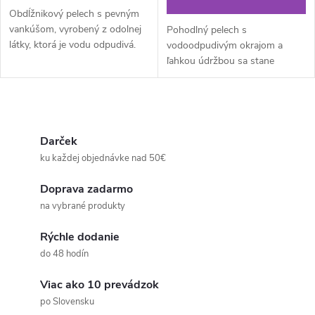
Obdĺžnikový pelech s pevným
vankúšom, vyrobený z odolnej
Pohodlný pelech s
látky, ktorá je vodu odpudivá.
vodoodpudivým okrajom a
Vizuálne ho zdobí vzor s
ľahkou údržbou sa stane
labkami, ktorý prináša hravosť a
obľúbeným pelechom vášho
štýl do každého priestoru.
miláčika. Moderná kombinácia
farieb + gumený spodok.
O
v
Darček
ku každej objednávke nad 50€
l
Doprava zadarmo
á
na vybrané produkty
d
Rýchle dodanie
a
do 48 hodín
c
Viac ako 10 prevádzok
po Slovensku