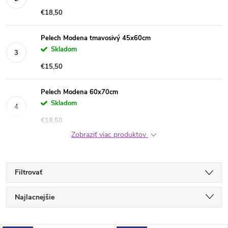
€18,50
Pelech Modena tmavosivý 45x60cm
Skladom
€15,50
Pelech Modena 60x70cm
Skladom
€18,50
Zobraziť viac produktov
Filtrovať
R
Najlacnejšie
a
Najdrahšie