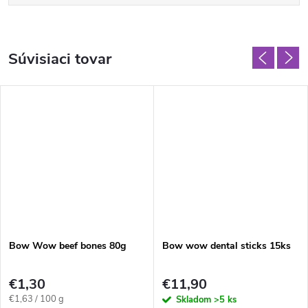
Súvisiaci tovar
Bow Wow beef bones 80g
Bow wow dental sticks 15ks
€1,30
€11,90
Jednotková
€1,63 / 100 g
Skladom
>5 ks