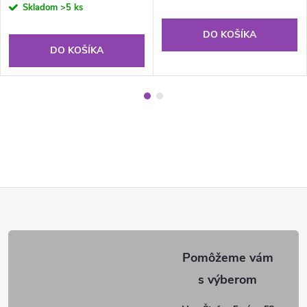
cena:
Skladom
>5 ks
DO KOŠÍKA
DO KOŠÍKA
Z
á
p
ä