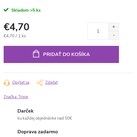
Skladom
>5 ks
€4,70
Jednotková
€4,70 / 1 ks
cena:
PRIDAŤ DO KOŠÍKA
Opýtať sa
Zdieľať
Značka:
Trixie
Darček
ku každej objednávke nad 50€
Doprava zadarmo