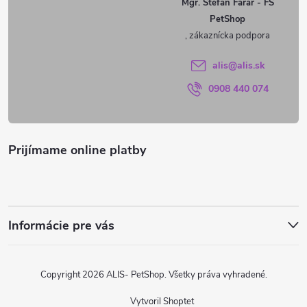
Mgr. Štefan Farár - FS
PetShop
t
i
alis
@
alis.sk
0908 440 074
e
Prijímame online platby
Informácie pre vás
Copyright 2026
ALIS- PetShop
. Všetky práva vyhradené.
Vytvoril Shoptet