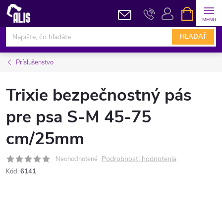
Prejsť
NÁKUPN
KOŠÍK
na
obsah
HĽADAŤ
Príslušenstvo
Trixie bezpečnostný pás
pre psa S-M 45-75
cm/25mm
Podrobnosti hodnotenia
Neohodnotené
Kód:
6141