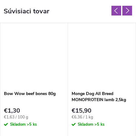
Súvisiaci tovar
Bow Wow beef bones 80g
Monge Dog All Breed
MONOPROTEIN lamb 2,5kg
€1,30
€15,90
Jednotková
Jednotková
€1,63 / 100 g
€6,36 / 1 kg
cena:
cena:
Skladom
>5 ks
Skladom
>5 ks