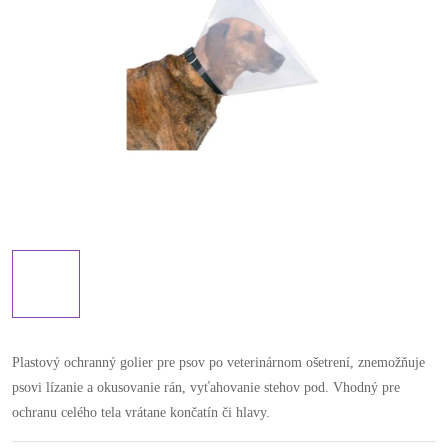
Plastový ochranný golier pre psov po veterinárnom ošetrení, znemožňuje
psovi lízanie a okusovanie rán, vyťahovanie stehov pod. Vhodný pre
ochranu celého tela vrátane končatín či hlavy.