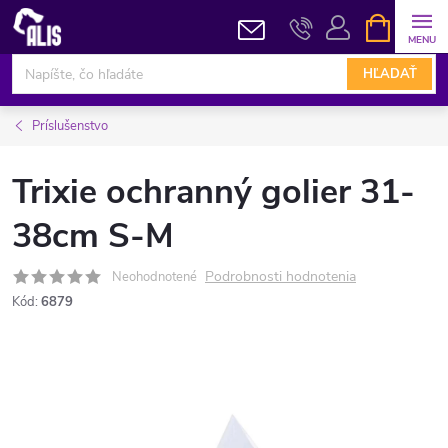
Prejsť
NÁKUPN
KOŠÍK
na
obsah
HĽADAŤ
Príslušenstvo
Trixie ochranný golier 31-
38cm S-M
Podrobnosti hodnotenia
Neohodnotené
Kód:
6879