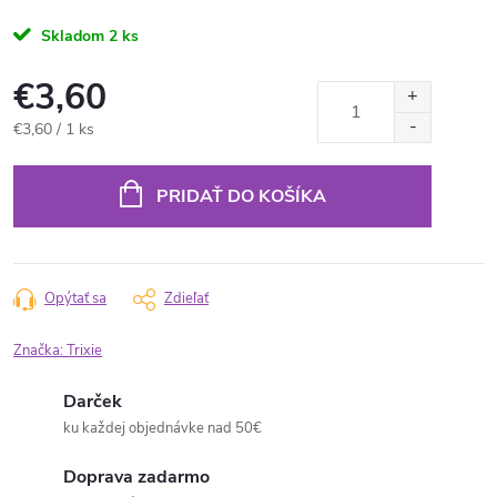
Skladom
2 ks
€3,60
Jednotková
€3,60 / 1 ks
cena:
PRIDAŤ DO KOŠÍKA
Opýtať sa
Zdieľať
Značka:
Trixie
Darček
ku každej objednávke nad 50€
Doprava zadarmo