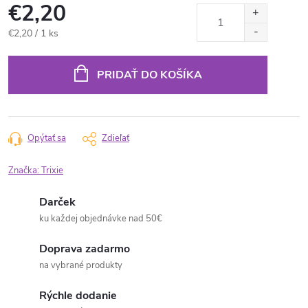
€2,20
Jednotková
€2,20 / 1 ks
cena:
PRIDAŤ DO KOŠÍKA
Opýtať sa
Zdieľať
Značka:
Trixie
Darček
ku každej objednávke nad 50€
Doprava zadarmo
na vybrané produkty
Rýchle dodanie