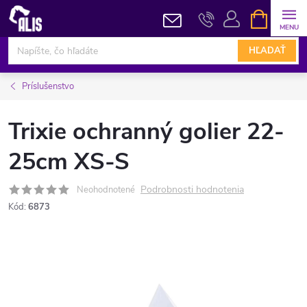
Prejsť
NÁKUPN
KOŠÍK
na
obsah
HĽADAŤ
Príslušenstvo
Trixie ochranný golier 22-
25cm XS-S
Podrobnosti hodnotenia
Neohodnotené
Kód:
6873