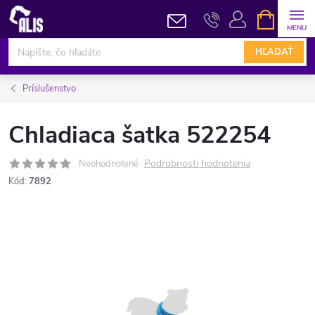
Prejsť
NÁKUPN
KOŠÍK
na
obsah
HĽADAŤ
Príslušenstvo
Chladiaca šatka 522254
Podrobnosti hodnotenia
Neohodnotené
Kód:
7892