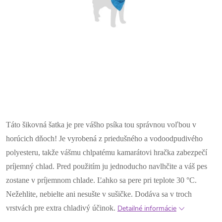
Táto šikovná šatka je pre vášho psíka tou správnou voľbou v
horúcich dňoch! Je vyrobená z priedušného a vodoodpudivého
polyesteru, takže vášmu chlpatému kamarátovi hračka zabezpečí
príjemný chlad. Pred použitím ju jednoducho navlhčite a váš pes
zostane v príjemnom chlade. Ľahko sa pere pri teplote 30 °C.
Nežehlite, nebielte ani nesušte v sušičke. Dodáva sa v troch
vrstvách pre extra chladivý účinok.
Detailné informácie