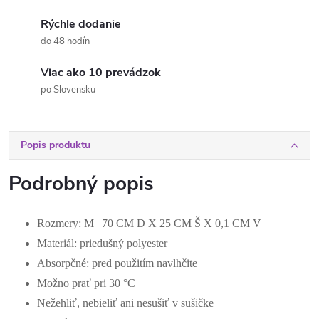
Rýchle dodanie
do 48 hodín
Viac ako 10 prevádzok
po Slovensku
Popis produktu
Podrobný popis
Rozmery: M | 70 CM D X 25 CM Š X 0,1 CM V
Materiál: priedušný polyester
Absorpčné: pred použitím navlhčite
Možno prať pri 30 °C
Nežehliť, nebieliť ani nesušiť v sušičke