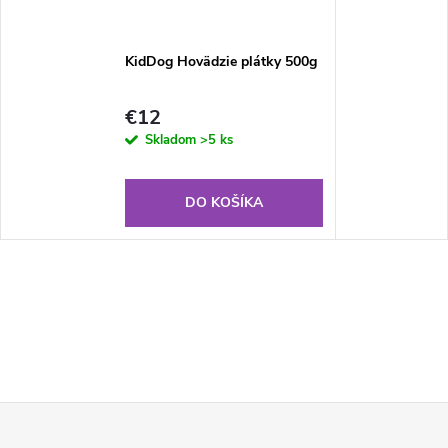
KidDog Hovädzie plátky 500g
€12
Skladom
>5 ks
DO KOŠÍKA
Z