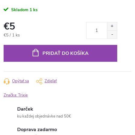
Skladom
1 ks
€5
Jednotková
€5 / 1 ks
cena:
PRIDAŤ DO KOŠÍKA
Opýtať sa
Zdieľať
Značka:
Trixie
Darček
ku každej objednávke nad 50€
Doprava zadarmo