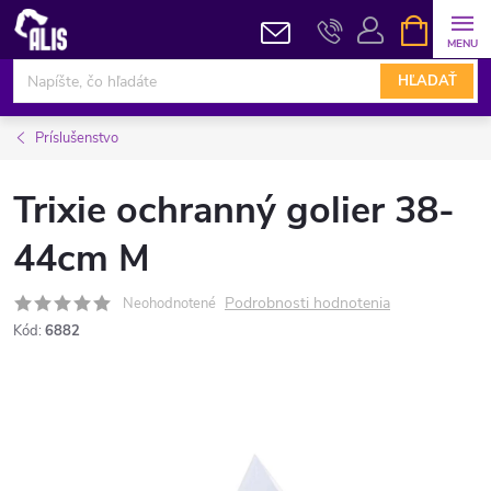
Prejsť
NÁKUPN
KOŠÍK
na
obsah
HĽADAŤ
Príslušenstvo
Trixie ochranný golier 38-
44cm M
Podrobnosti hodnotenia
Neohodnotené
Kód:
6882