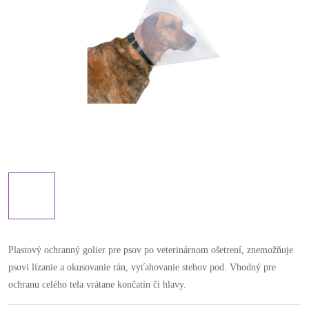
Plastový ochranný golier pre psov po veterinárnom ošetrení, znemožňuje
psovi lízanie a okusovanie rán, vyťahovanie stehov pod. Vhodný pre
ochranu celého tela vrátane končatín či hlavy.