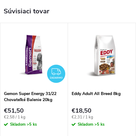
Súvisiaci tovar
ZADARMO
ZADARMO
Gemon Super Energy 31/22
Eddy Adult All Breed 8kg
Chovateľké Balenie 20kg
€51,50
€18,50
Jednotková
Jednotková
€2,58 / 1 kg
€2,31 / 1 kg
cena:
cena:
Skladom
>5 ks
Skladom
>5 ks