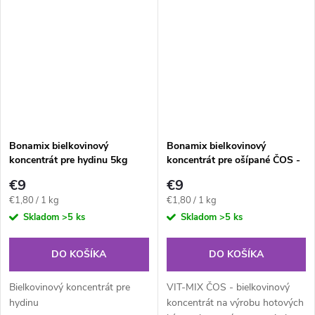
Bonamix bielkovinový
Bonamix bielkovinový
koncentrát pre hydinu 5kg
koncentrát pre ošípané ČOS -
5kg
€9
€9
Jednotková
Jednotková
€1,80 / 1 kg
€1,80 / 1 kg
cena:
cena:
Skladom
>5 ks
Skladom
>5 ks
DO KOŠÍKA
DO KOŠÍKA
Bielkovinový koncentrát pre
VIT-MIX ČOS - bielkovinový
hydinu
koncentrát na výrobu hotových