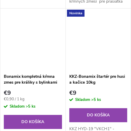
kŕmnych zmesí pre prasiatka
pred a tesne po odstave ČOS1
Novinka
a ČOS2
Bonamix kompletná kŕmna
KKZ-Bonamix štartér pre husi
zmes pre králiky s bylinkami
a kačice 10kg
10kg
€9
€9
Jednotková
€0,90 / 1 kg
Skladom
>5 ks
cena:
Skladom
>5 ks
DO KOŠÍKA
DO KOŠÍKA
KKZ HYD-19 "VKCH1" -