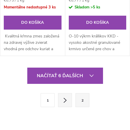
€0,75 / 1 kg
€0,77 / 1 kg
cena:
cena:
Momentálne nedostupné
3 ks
Skladom
>5 ks
DO KOŠÍKA
DO KOŠÍKA
Kvalitná kŕmna zmes založená
O-10 výkrm krállikov KKD -
na zdravej výžive zvierat
vysoko akostné granulované
vhodná pre odchov kuriat a
krmivo určené pre chov a
ostatnej hydiny od 7. týždňa do
výkrm králikov, ktoré
17 týždňov veku. Obsahuje
zabezpečuje kompletnú výživu
vyvážený pomer živín
králikov. Pri odchove, chove i
O
zaisťujúci...
výkrme sa...
NAČÍTAŤ 6 ĎALŠÍCH
v
l
S
1
2
t
á
r
d
á
n