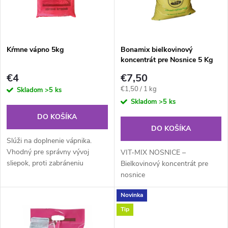
n
i
i
s
e
Kŕmne vápno 5kg
Bonamix bielkovinový
koncentrát pre Nosnice 5 Kg
p
p
€4
€7,50
r
Jednotková
€1,50 / 1 kg
Skladom
>5 ks
r
cena:
Skladom
>5 ks
o
DO KOŠÍKA
o
DO KOŠÍKA
d
Slúži na doplnenie vápnika.
d
Vhodný pre správny vývoj
VIT-MIX NOSNICE –
sliepok, proti zabráneniu
u
Bielkovinový koncentrát pre
kanibalizmu a je tiež vhodný pre
nosnice
u
spevnenie škrupiny vajíčok.
k
Novinka
k
Tip
t