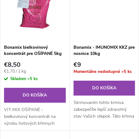
t
o
o
v
v
Bonamix bielkovinový
Bonamix - IMUNOMIX KKZ pre
koncentrát pre OŠÍPANÉ 5kg
nosnice 10kg
€8,50
€9
Jednotková
€1,70 / 1 kg
Momentálne nedostupné
>5 ks
cena:
Skladom
>5 ks
DO KOŠÍKA
DO KOŠÍKA
Skrmovaním tohto krmiva
zabezpečíte lepší zdravotný
VIT-MIX OŠÍPANÉ -
stav Vašich sliepok. Táto kŕmna
bielkovinový koncentrát na
zmes IMUNOMIX pre nosnice,
výrobu hotových kŕmnych
okrem plnohodnotnej výživy je
zmesí A1, A2, A3-VUL, PKK.
obohatená o zmes bylín,ktoré...