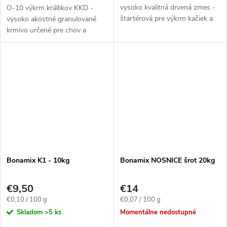
vysoko kvalitná drvená zmes -
O-10 výkrm krállikov KKD -
štartérová pre výkrm kačiek a
vysoko akostné granulované
husí do 2 týždňov veku.
krmivo určené pre chov a
Zabezpečuje výborný zdravotný
výkrm králikov, ktoré
stav Vašej vodnej hydiny.
zabezpečuje kompletnú výživu
králikov. Pri odchove, chove i
výkrme sa...
Bonamix K1 - 10kg
Bonamix NOSNICE šrot 20kg
€9,50
€14
Jednotková
Jednotková
€0,10 / 100 g
€0,07 / 100 g
cena:
cena:
Skladom
>5 ks
Momentálne nedostupné