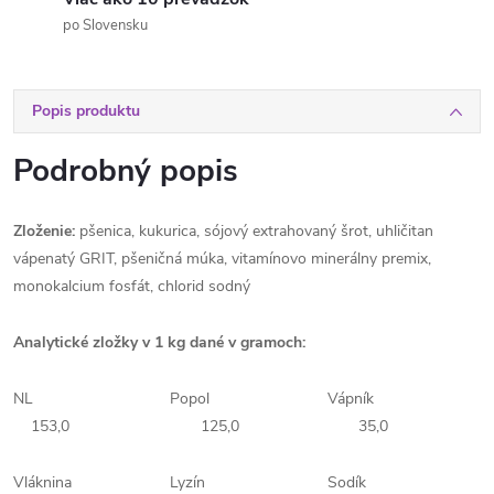
po Slovensku
Popis produktu
Podrobný popis
Zloženie:
pšenica, kukurica, sójový extrahovaný šrot, uhličitan
vápenatý GRIT, pšeničná múka, vitamínovo minerálny premix,
monokalcium fosfát, chlorid sodný
Analytické zložky v 1 kg dané v gramoch:
NL
Popol
Vápník
153,0
125,0
35,0
Vláknina
Lyzín
Sodík