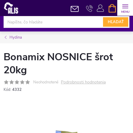
Prejsť
NÁKUPN
KOŠÍK
na
obsah
HĽADAŤ
Hydina
Bonamix NOSNICE šrot
20kg
Podrobnosti hodnotenia
Neohodnotené
Kód:
4332