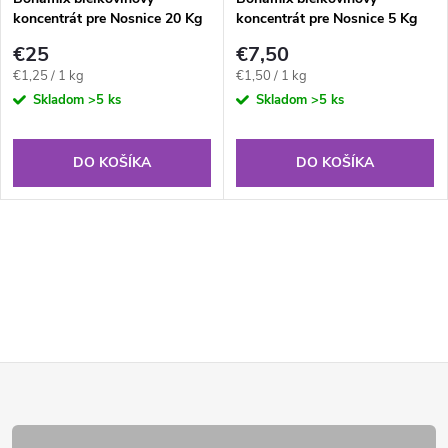
koncentrát pre Nosnice 20 Kg
koncentrát pre Nosnice 5 Kg
€25
€7,50
Jednotková
Jednotková
€1,25 / 1 kg
€1,50 / 1 kg
cena:
cena:
Skladom
>5 ks
Skladom
>5 ks
DO KOŠÍKA
DO KOŠÍKA
Z
á