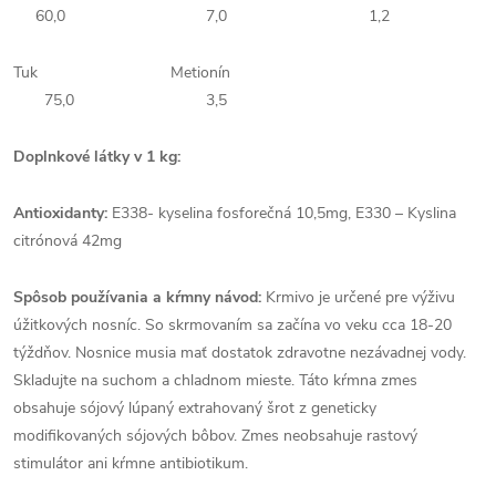
60,0
7,0
1,2
Tuk
Metionín
75,0
3,5
Doplnkové látky v 1 kg:
Antioxidanty:
E338- kyselina fosforečná 10,5mg, E330 – Kyslina
citrónová 42mg
Spôsob používania a kŕmny návod:
Krmivo je určené pre výživu
úžitkových nosníc. So skrmovaním sa začína vo veku cca 18-20
týždňov. Nosnice musia mať dostatok zdravotne nezávadnej vody.
Skladujte na suchom a chladnom mieste. Táto kŕmna zmes
obsahuje sójový lúpaný extrahovaný šrot z geneticky
modifikovaných sójových bôbov. Zmes neobsahuje rastový
stimulátor ani kŕmne antibiotikum.