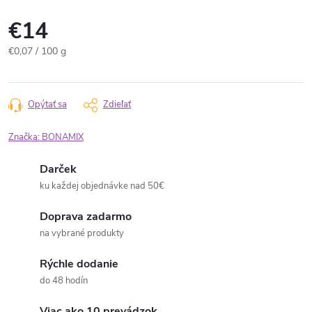
€14
Jednotková
€0,07 / 100 g
cena:
Opýtať sa
Zdieľať
Značka:
BONAMIX
Darček
ku každej objednávke nad 50€
Doprava zadarmo
na vybrané produkty
Rýchle dodanie
do 48 hodín
Viac ako 10 prevádzok