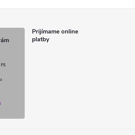
Prijímame online
platby
 FS
4