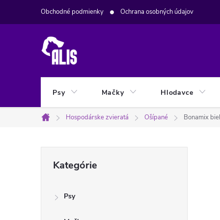
Prejsť
Obchodné podmienky
Ochrana osobných údajov
na
obsah
Psy
Mačky
Hlodavce
Hospodárske zvieratá
Ošípané
Bonamix bie
Domov
B
Preskočiť
Kategórie
kategórie
o
Psy
č