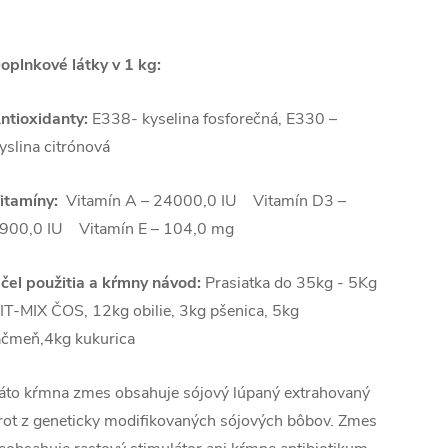
oplnkové látky v 1 kg:
ntioxidanty:
E338- kyselina fosforečná, E330 –
yslina citrónová
itamíny:
Vitamín A – 24000,0 IU Vitamín D3 –
900,0 IU Vitamín E – 104,0 mg
čel použitia a kŕmny návod:
Prasiatka do 35kg - 5Kg
IT-MIX ČOS, 12kg obilie, 3kg pšenica, 5kg
ačmeň,4kg kukurica
áto kŕmna zmes obsahuje sójový lúpaný extrahovaný
rot z geneticky modifikovaných sójových bôbov. Zmes