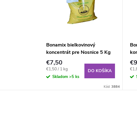
Bonamix bielkovinový
Bo
koncentrát pre Nosnice 5 Kg
kon
€7,50
€
Jednotková
Jed
€1,50 / 1 kg
€1,
DO KOŠÍKA
cena:
cena
Skladom
>5 ks
Kód:
3884