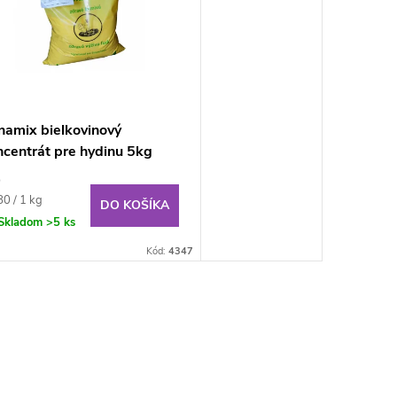
namix bielkovinový
centrát pre hydinu 5kg
9
notková
80 / 1 kg
DO KOŠÍKA
:
Skladom
>5 ks
Kód:
4347