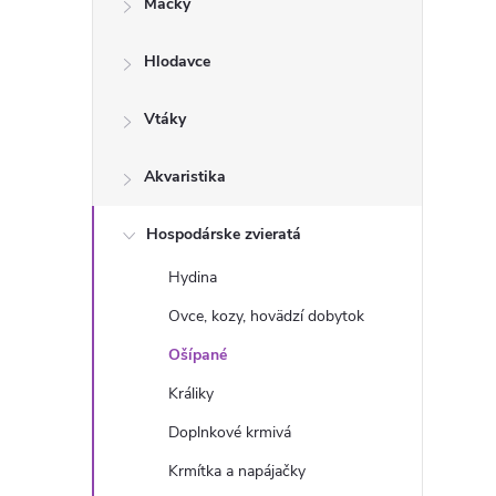
Mačky
n
Hlodavce
ý
p
Vtáky
a
Akvaristika
n
Hospodárske zvieratá
Hydina
e
Ovce, kozy, hovädzí dobytok
l
Ošípané
Králiky
Doplnkové krmivá
Krmítka a napájačky