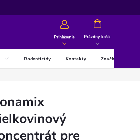
NÁKUPNÝ
KOŠÍK
Prázdny košík
Prihlásenie
á
Rodenticídy
Kontakty
Značky
onamix
ielkovinový
oncentrát pre