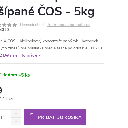
šípané ČOS - 5kg
Podrobnosti hodnotenia
Neohodnotené
4350
MIX ČOS - bielkovinový koncentrát na výrobu hotových
ych zmesí pre prasiatka pred a tesne po odstave ČOS1 a
2
Detailné informácie
Skladom
>5 ks
9
otková
0 / 1 kg
:
PRIDAŤ DO KOŠÍKA