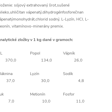
loženie: sójový extrahovaný šrot,sušené
lieko,uhličitan vápenatý,dihydrogénfosforečnan
ápenatýmonohydrát,chlorid sodný, L-Lyzín, HCI, L-
reonín, vitamínovo-minerány premix.
nalytické zložky v 1 kg dané v gramoch:
NL
Popol
Vápník
370,0
134,0
26,0
Vláknina
Lyzín
Sodík
37,0
30,0
4,8
Tuk
Metionín
Fosfor
7,0
10,0
11,0