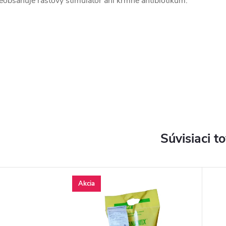
eobsahuje rastový stimulátor ani kŕmne antibiotikum.
Súvisiaci t
Akcia