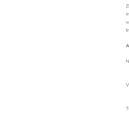
Z
m
v
t
A