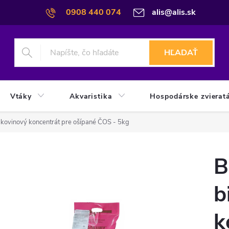
0908 440 074
alis@alis.sk
HĽADAŤ
Vtáky
Akvaristika
Hospodárske zvierat
lkovinový koncentrát pre ošípané ČOS - 5kg
B
b
k