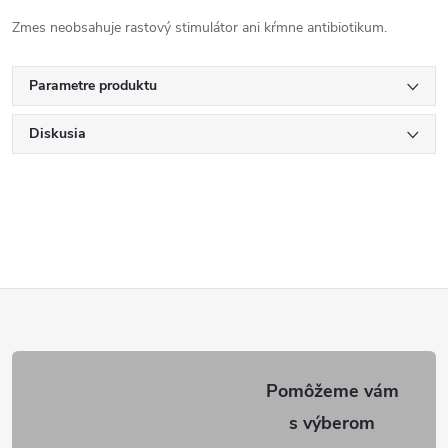
Zmes neobsahuje rastový stimulátor ani kŕmne antibiotikum.
Parametre produktu
Diskusia
Z
á
p