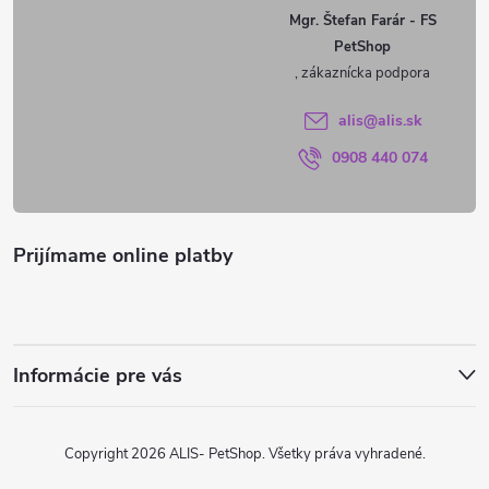
ä
Mgr. Štefan Farár - FS
PetShop
t
i
alis
@
alis.sk
0908 440 074
e
Prijímame online platby
Informácie pre vás
Copyright 2026
ALIS- PetShop
. Všetky práva vyhradené.