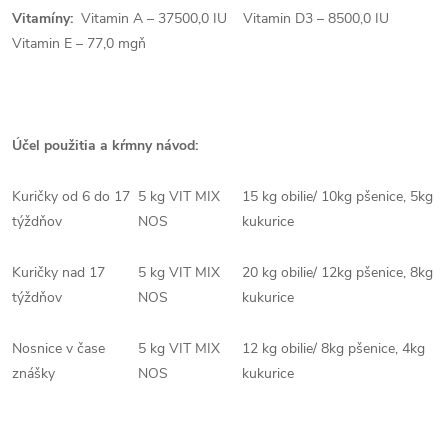
Vitamíny:
Vitamin A – 37500,0 IU Vitamin D3 – 8500,0 IU
Vitamin E – 77,0 mgň
Účel použitia a kŕmny návod:
Kuričky od 6 do 17
5 kg VIT MIX
15 kg obilie/ 10kg pšenice, 5kg
týždňov
NOS
kukurice
Kuričky nad 17
5 kg VIT MIX
20 kg obilie/ 12kg pšenice, 8kg
týždňov
NOS
kukurice
Nosnice v čase
5 kg VIT MIX
12 kg obilie/ 8kg pšenice, 4kg
znášky
NOS
kukurice