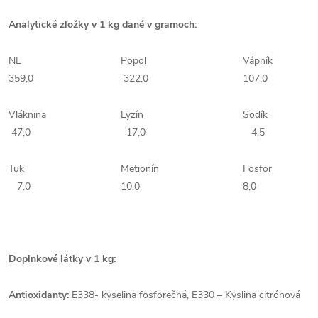
Analytické zložky v 1 kg dané v gramoch:
NL
Popol
Váp
359,0
322,0
107,0
Vláknina
Lyzín
Sod
47,0
17,0
4,5
Tuk
Metionín
Fos
7,0
10,0
8,0
Doplnkové látky v 1 kg:
Antioxidanty:
E338- kyselina fosforečná, E330 – Kyslina citrónová