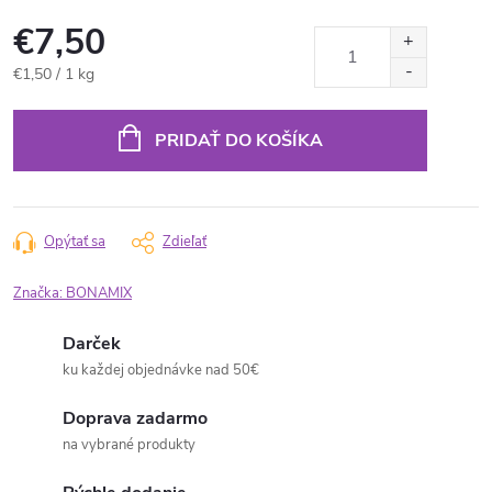
€7,50
Jednotková
€1,50 / 1 kg
cena:
PRIDAŤ DO KOŠÍKA
Opýtať sa
Zdieľať
Značka:
BONAMIX
Darček
ku každej objednávke nad 50€
Doprava zadarmo
na vybrané produkty