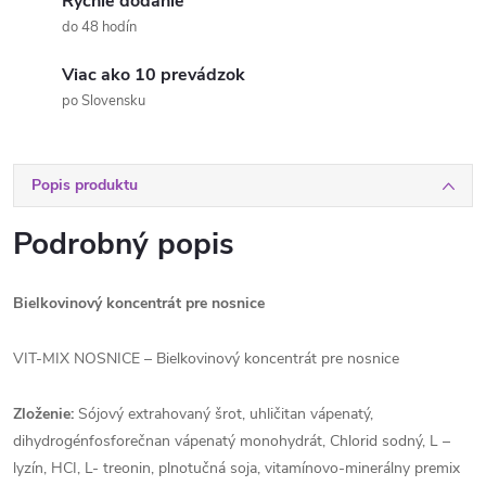
Rýchle dodanie
do 48 hodín
Viac ako 10 prevádzok
po Slovensku
Popis produktu
Podrobný popis
Bielkovinový koncentrát pre nosnice
VIT-MIX NOSNICE – Bielkovinový koncentrát pre nosnice
Zloženie:
Sójový extrahovaný šrot, uhličitan vápenatý,
dihydrogénfosforečnan vápenatý monohydrát, Chlorid sodný, L –
lyzín, HCI, L- treonin, plnotučná soja, vitamínovo-minerálny premix