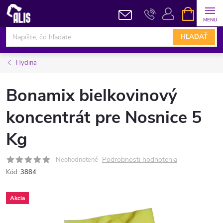
Prejsť
NÁKUPN
KOŠÍK
na
obsah
HĽADAŤ
Hydina
Bonamix bielkovinový
koncentrát pre Nosnice 5
Kg
Podrobnosti hodnotenia
Neohodnotené
Kód:
3884
Akcia