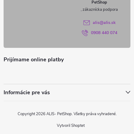
s
PetShop
t
u
i
alis
@
alis.sk
0908 440 074
e
Prijímame online platby
Informácie pre vás
Copyright 2026
ALIS- PetShop
. Všetky práva vyhradené.
Vytvoril Shoptet