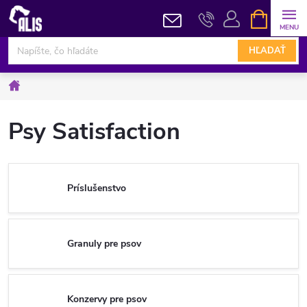
Prejsť
NÁKUPN
KOŠÍK
na
obsah
HĽADAŤ
Domov
Psy Satisfaction
Príslušenstvo
Granuly pre psov
Konzervy pre psov