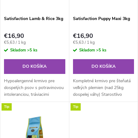
i
i
s
e
Satisfaction Lamb & Rice 3kg
Satisfaction Puppy Maxi 3kg
p
p
€16,90
€16,90
r
Jednotková
Jednotková
€5,63 / 1 kg
€5,63 / 1 kg
r
cena:
cena:
Skladom
>5 ks
Skladom
>5 ks
o
o
DO KOŠÍKA
DO KOŠÍKA
d
d
Hypoalergenné krmivo pre
Kompletné krmivo pre šteňatá
u
dospelých psov s potravinovou
veľkých plemien (nad 25kg
intoleranciou, tráviacimi
dospelej váhy) Starostlivo
u
ťažkosťami alebo prejavmi
vyberané kvalitné suroviny,
k
Tip
Tip
kožných chorôb. Stredne veľké
veľký podiel mäsa a ryže robia z
k
tvary granúl sú vhodné pre
tohto krmiva ideálnu
t
všetky...
každodennú...
t