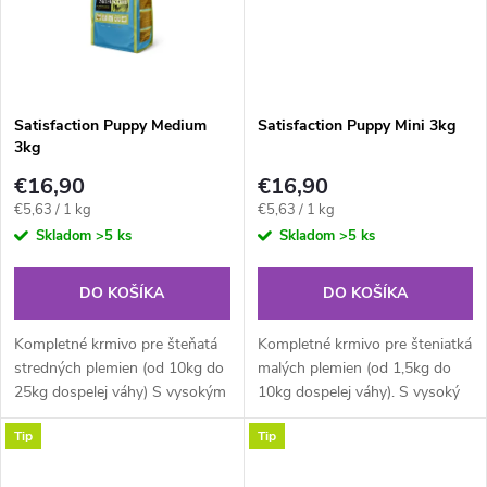
o
o
v
v
Satisfaction Puppy Medium
Satisfaction Puppy Mini 3kg
3kg
€16,90
€16,90
Jednotková
Jednotková
€5,63 / 1 kg
€5,63 / 1 kg
cena:
cena:
Skladom
>5 ks
Skladom
>5 ks
DO KOŠÍKA
DO KOŠÍKA
Kompletné krmivo pre šteňatá
Kompletné krmivo pre šteniatká
stredných plemien (od 10kg do
malých plemien (od 1,5kg do
25kg dospelej váhy) S vysokým
10kg dospelej váhy). S vysoký
podielom ľahko stráviteľného
podielom ľahko stráviteľného
Tip
Tip
kuracieho mäsa a ryže.
čerstvého kuracieho mäsa a
ryže, ktorá je bohatým