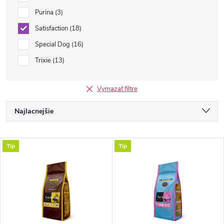
Purina
3
Satisfaction
18
Special Dog
16
Trixie
13
Vymazať filtre
R
Najlacnejšie
a
Najdrahšie
V
Tip
Tip
Najpredávanejšie
d
ý
Abecedne
e
p
n