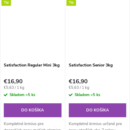
Tip
Tip
čerstvého kuracieho mäsa a
podielom čerstvého kuracieho
ryže. Vhodné od 2 do 7 rokov.
mäsa a ryže. Vhodné od 1 - 7
Predstavuje ideálnu...
rokov. Predstavuje...
Satisfaction Regular Mini 3kg
Satisfaction Senior 3kg
€16,90
€16,90
Jednotková
Jednotková
€5,63 / 1 kg
€5,63 / 1 kg
cena:
cena:
Skladom
>5 ks
Skladom
>5 ks
DO KOŠÍKA
DO KOŠÍKA
Kompletné krmivo pre
Kompletné krmivo určené pre