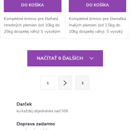
DO KOŠÍKA
DO KOŠÍKA
Kompletné krmivo pre šteňatá
Kompletné krmivo pre šteniatká
stredných plemien (od 10kg do
malých plemien (od 1,5kg do
25kg dospelej váhy) S vysokým
10kg dospelej váhy). S vysoký
podielom ľahko stráviteľného
podielom ľahko stráviteľného
kuracieho mäsa a ryže.
čerstvého kuracieho mäsa a
ryže, ktorá je bohatým
O
zdrojom...
NAČÍTAŤ 6 ĎALŠÍCH
v
l
S
1
2
t
á
r
d
á
Darček
a
n
ku každej objednávke nad 50€
k
c
Doprava zadarmo
o