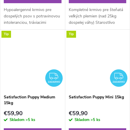
Hypoalergenné krmivo pre
Kompletné krmivo pre šteňatá
dospelých psov s potravinovou
veľkých plemien (nad 25kg
intoleranciou, tráviacimi
dospelej váhy) Starostlivo
ťažkosťami alebo prejavmi
vyberané kvalitné suroviny,
Tip
Tip
kožných chorôb. Stredne veľké
veľký podiel mäsa a ryže robia z
tvary granúl sú vhodné pre
tohto krmiva ideálnu
všetky...
každodennú...
ZADARMO
Z
ZADARMO
ZADARMO
Satisfaction Puppy Medium
Satisfaction Puppy Mini 15kg
15kg
€59,90
€59,90
Skladom
>5 ks
Skladom
>5 ks