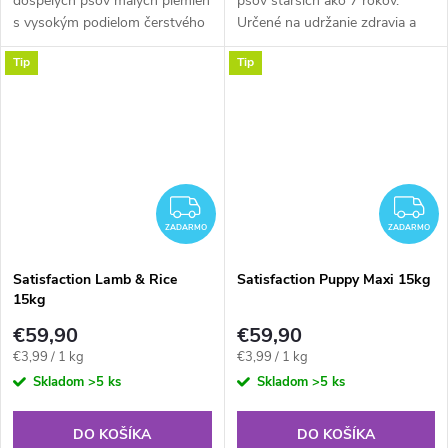
dospelých psov malých plemien
psov starších ako 7 rokov.
s vysokým podielom čerstvého
Určené na udržanie zdravia a
kuracieho mäsa a ryže. Vhodné
ideálnej kondície starších psov.
Tip
Tip
od 6 mesiacov do 7 rokov.
Predstavuje ideálnu
každodennú stravu vo...
ZADARMO
Z
ZADARMO
ZADARMO
Satisfaction Lamb & Rice
Satisfaction Puppy Maxi 15kg
15kg
€59,90
€59,90
Jednotková
Jednotková
€3,99 / 1 kg
€3,99 / 1 kg
cena:
cena:
Skladom
>5 ks
Skladom
>5 ks
DO KOŠÍKA
DO KOŠÍKA