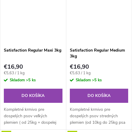
zdrojom...
Satisfaction Regular Maxi 3kg
Satisfaction Regular Medium
3kg
€16,90
€16,90
Jednotková
Jednotková
€5,63 / 1 kg
€5,63 / 1 kg
cena:
cena:
Skladom
>5 ks
Skladom
>5 ks
DO KOŠÍKA
DO KOŠÍKA
Kompletné krmivo pre
Kompletné krmivo pre
dospelých psov veľkých
dospelých psov stredných
plemien ( od 25kg + dospelej
plemien (od 10kg do 25kg psa
váhy) s vysokým podielom
v dospelosti) s vysokým