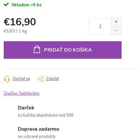
Skladom
>5 ks
€16,90
Jednotková
€5,63 / 1 kg
cena:
PRIDAŤ DO KOŠÍKA
Opýtať sa
Zdieľať
Značka:
Satisfaction
Darček
ku každej objednávke nad 50€
Doprava zadarmo
na vybrané produkty