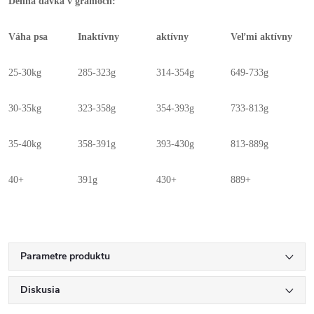
Denná dávka v gramoch:
Váha psa
Inaktívny
aktívny
Veľmi aktívny
25-30kg
285-323g
314-354g
649-733g
30-35kg
323-358g
354-393g
733-813g
35-40kg
358-391g
393-430g
813-889g
40+
391g
430+
889+
Parametre produktu
Diskusia