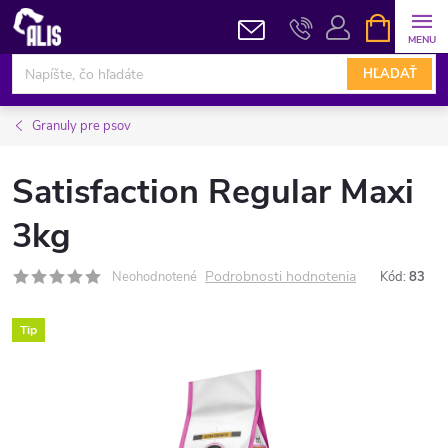
Prejsť
NÁKUPN
KOŠÍK
na
obsah
HĽADAŤ
Granuly pre psov
Satisfaction Regular Maxi
3kg
Podrobnosti hodnotenia
Neohodnotené
Kód:
83
Tip