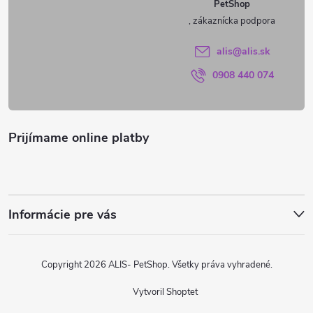
PetShop
t
i
alis
@
alis.sk
0908 440 074
e
Prijímame online platby
Informácie pre vás
Copyright 2026
ALIS- PetShop
. Všetky práva vyhradené.
Vytvoril Shoptet