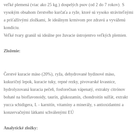
veľké plemená (viac ako 25 kg.) dospelých psov (od 2 do 7 rokov). S
vysokým obsahom čerstvého kurčaťa a ryže, ktoré sú vysoko stráviteľnými
a príťažlivými zložkami, Je ideálnym krmivom pre zdravú a vyváženú
kondíciu.
Veľké tvary granúl sú ideálne pre žuvacie ústrojentvo veľkých plemien.
Zloženie:
Čerstvé kuracie mäso (20%), ryža, dehydrované hydinové mäso,
kukuričný lepok, kuracie tuky, repné rezky, pivovarské kvasnice,
hydrolyzovaná kuracia pečeň, fosforečnan vápenatý, extrakty citrónov
bohaté na bioflavonoidy, taurín, glukozamín, chondroitín sulfát, extrakt
yucca schidigera, L - karnitín, vitamíny a minerály, s antioxidantmi a
konzervačnými látkami schválenými EÚ
Analytické zložky: