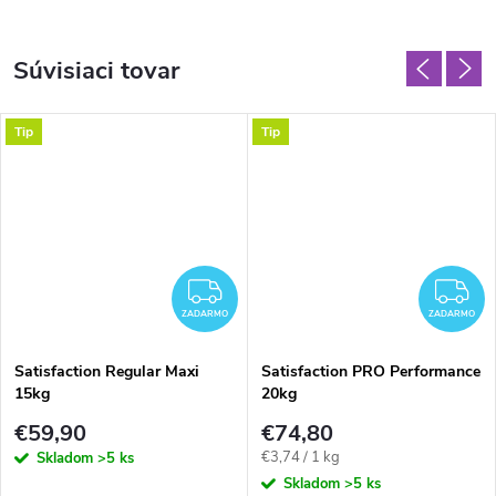
Súvisiaci tovar
Tip
Tip
ADARMO
ZADARMO
Z
ZADARMO
ZADARMO
Satisfaction Regular Maxi
Satisfaction PRO Performance
15kg
20kg
€59,90
€74,80
Jednotková
€3,74 / 1 kg
Skladom
>5 ks
cena:
Skladom
>5 ks