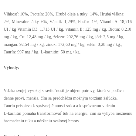
Vlhkosť: 10%, Proteín: 26%, Hrubé oleje a tuky: 14%, Hrubá vlákna:
2%, Minerálne látky: 6%, Vápnik: 1,29%, Fosfor: 1%, Vitamín A: 18,716
UI / kg Vitamín D3: 1,713 UI / kg, vitamín E: 125 mg / kg, Biotin: 0,210
mg / kg, Cu: 12,48 mg / kg, železo: 202,76 mg / kg, jód: 2,5 mg / kg,
mangán: 92,54 mg / kg, zinok: 172,60 mg / kg, selén: 0,28 mg / kg.,
Taurín: 997 mg / kg. L-karnitín: 50 mg / kg.
Výhody:
Vďaka svojej vysokej stráviteľnosti je objem potravy, ktorá sa podáva
denne psovi, menšia, čím sa predchádza možným torziam žalúdka.
Taurín prispieva k správnej činnosti srdca a k správnemu videniu.
L-karnitín pomáha transformovať tuk na energiu, čím sa vyhýba možnému
hromadeniu tuku a udržaniu svalovej hmoty.