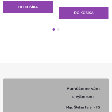
DO KOŠÍKA
DO KOŠÍKA
Z
á
p
ä
Mgr. Štefan Farár - FS