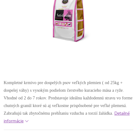
Kompletné krmivo pre dospelých psov veľkých plemien ( od 25kg +
dospelej váhy) s vysokým podielom čerstvého kuracieho mäsa a ryže.
Vhodné od 2 do 7 rokov. Predstavuje ideálnu každodennú stravu vo forme
chutných granúl ktoré sú aj veľkostne prispôsobené pre veľké plemená.
Detailné
Zabraňujú tak zbytočnému prehĺtaniu vzduchu a torzií žalúdka.
informácie