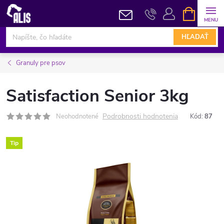
Prejsť
NÁKUPN
KOŠÍK
na
obsah
HĽADAŤ
Granuly pre psov
Satisfaction Senior 3kg
Podrobnosti hodnotenia
Neohodnotené
Kód:
87
Tip