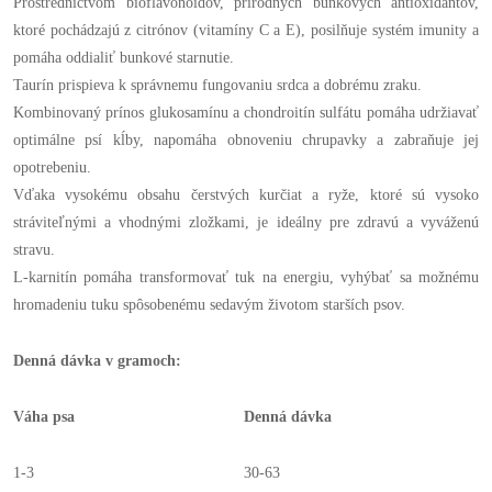
Prostredníctvom bioflavonoidov, prírodných bunkových antioxidantov,
ktoré pochádzajú z citrónov (vitamíny C a E), posilňuje systém imunity a
pomáha oddialiť bunkové starnutie.
Taurín prispieva k správnemu fungovaniu srdca a dobrému zraku.
Kombinovaný prínos glukosamínu a chondroitín sulfátu pomáha udržiavať
optimálne psí kĺby, napomáha obnoveniu chrupavky a zabraňuje jej
opotrebeniu.
Vďaka vysokému obsahu čerstvých kurčiat a ryže, ktoré sú vysoko
stráviteľnými a vhodnými zložkami, je ideálny pre zdravú a vyváženú
stravu.
L-karnitín pomáha transformovať tuk na energiu, vyhýbať sa možnému
hromadeniu tuku spôsobenému sedavým životom starších psov.
Denná dávka v gramoch:
Váha psa
Denná dávka
1-3
30-63