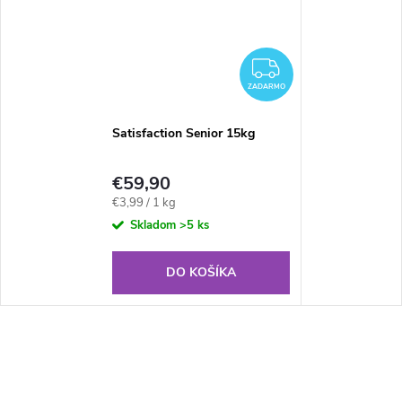
ZADARMO
ZADARMO
Satisfaction Senior 15kg
€59,90
Jednotková
€3,99 / 1 kg
cena:
Skladom
>5 ks
DO KOŠÍKA