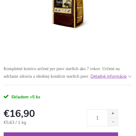
Kompletné krmivo určené pre psov starších ako 7 rokov. Určené na
Detailné informácie
udržanie zdravia a ideálnej kondície starších psov.
Skladom
>5 ks
€16,90
Jednotková
€5,63 / 1 kg
cena: