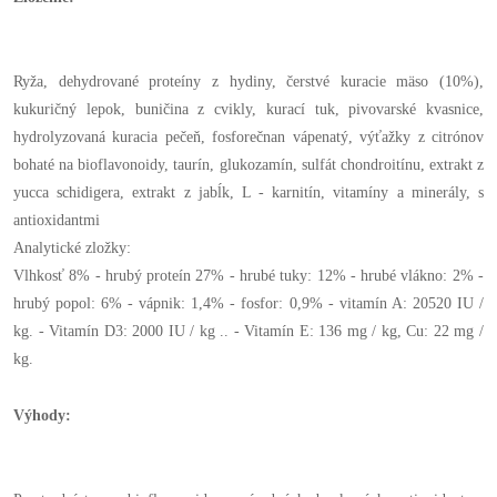
Ryža, dehydrované proteíny z hydiny, čerstvé kuracie mäso (10%),
kukuričný lepok, buničina z cvikly, kurací tuk, pivovarské kvasnice,
hydrolyzovaná kuracia pečeň, fosforečnan vápenatý, výťažky z citrónov
bohaté na bioflavonoidy, taurín, glukozamín, sulfát chondroitínu, extrakt z
yucca schidigera, extrakt z jabĺk, L - karnitín, vitamíny a minerály, s
antioxidantmi
Analytické zložky:
Vlhkosť 8% - hrubý proteín 27% - hrubé tuky: 12% - hrubé vlákno: 2% -
hrubý popol: 6% - vápnik: 1,4% - fosfor: 0,9% - vitamín A: 20520 IU /
kg. - Vitamín D3: 2000 IU / kg .. - Vitamín E: 136 mg / kg, Cu: 22 mg /
kg.
Výhody: