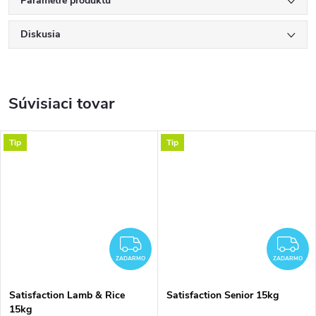
Parametre produktu
Diskusia
Súvisiaci tovar
Tip
Tip
ZADARMO
Z
ZADARMO
ZADARMO
Satisfaction Lamb & Rice
Satisfaction Senior 15kg
15kg