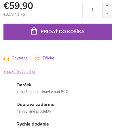
€59,90
Jednotková
€3,99 / 1 kg
cena:
PRIDAŤ DO KOŠÍKA
Opýtať sa
Zdieľať
Značka:
Satisfaction
Darček
ku každej objednávke nad 50€
Doprava zadarmo
na vybrané produkty
Rýchle dodanie