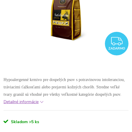
Z
ZADARMO
Hypoalergenné krmivo pre dospelých psov s potravinovou intoleranciou,
tráviacimi ťažkosťami alebo prejavmi kožných chorôb. Stredne veľké
tvary granúl sú vhodné pre všetky veľkostné kategórie dospelých psov.
Detailné informácie
Skladom
>5 ks