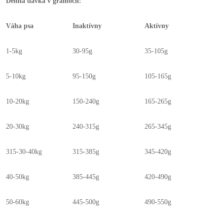
Denná dávka v gramoch:
Váha psa
Inaktívny
Aktívny
1-5kg
30-95g
35-105g
5-10kg
95-150g
105-165g
10-20kg
150-240g
165-265g
20-30kg
240-315g
265-345g
315-30-40kg
315-385g
345-420g
40-50kg
385-445g
420-490g
50-60kg
445-500g
490-550g