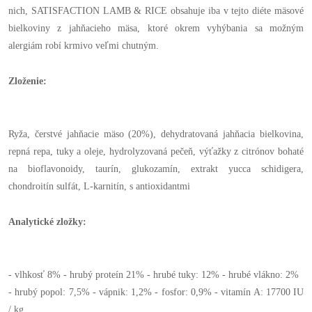
nich, SATISFACTION LAMB & RICE obsahuje iba v tejto diéte mäsové
bielkoviny z jahňacieho mäsa, ktoré okrem vyhýbania sa možným
alergiám robí krmivo veľmi chutným.
Zloženie:
Ryža, čerstvé jahňacie mäso (20%), dehydratovaná jahňacia bielkovina,
repná repa, tuky a oleje, hydrolyzovaná pečeň, výťažky z citrónov bohaté
na bioflavonoidy, taurín, glukozamín, extrakt yucca schidigera,
chondroitín sulfát, L-karnitín, s antioxidantmi
Analytické zložky:
- vlhkosť 8% - hrubý proteín 21% - hrubé tuky: 12% - hrubé vlákno: 2%
- hrubý popol: 7,5% - vápnik: 1,2% - fosfor: 0,9% - vitamín A: 17700 IU
/ kg.