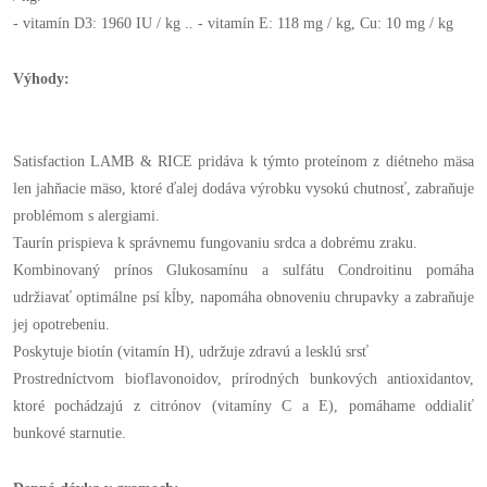
- vitamín D3: 1960 IU / kg .. - vitamín E: 118 mg / kg, Cu: 10 mg / kg
Výhody:
Satisfaction LAMB & RICE pridáva k týmto proteínom z diétneho mäsa
len jahňacie mäso, ktoré ďalej dodáva výrobku vysokú chutnosť, zabraňuje
problémom s alergiami.
Taurín prispieva k správnemu fungovaniu srdca a dobrému zraku.
Kombinovaný prínos Glukosamínu a sulfátu Condroitinu pomáha
udržiavať optimálne psí kĺby, napomáha obnoveniu chrupavky a zabraňuje
jej opotrebeniu.
Poskytuje biotín (vitamín H), udržuje zdravú a lesklú srsť
Prostredníctvom bioflavonoidov, prírodných bunkových antioxidantov,
ktoré pochádzajú z citrónov (vitamíny C a E), pomáhame oddialiť
bunkové starnutie.