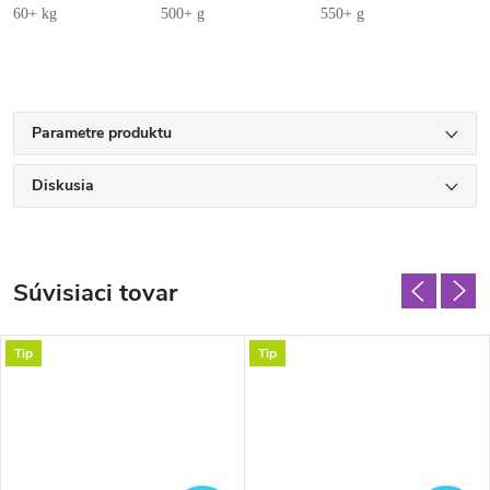
60+ kg
500+ g
550+ g
Parametre produktu
Diskusia
Súvisiaci tovar
Tip
Tip