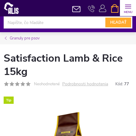
Prejsť
NÁKUPN
KOŠÍK
na
obsah
HĽADAŤ
Granuly pre psov
Satisfaction Lamb & Rice
15kg
Podrobnosti hodnotenia
Neohodnotené
Kód:
77
Tip