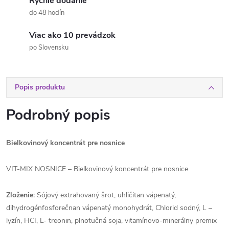
Rýchle dodanie
do 48 hodín
Viac ako 10 prevádzok
po Slovensku
Popis produktu
Podrobný popis
Bielkovinový koncentrát pre nosnice
VIT-MIX NOSNICE – Bielkovinový koncentrát pre nosnice
Zloženie:
Sójový extrahovaný šrot, uhličitan vápenatý,
dihydrogénfosforečnan vápenatý monohydrát, Chlorid sodný, L –
lyzín, HCI, L- treonin, plnotučná soja, vitamínovo-minerálny premix