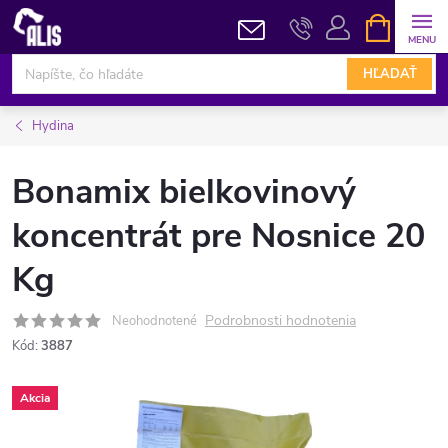
Prejsť
NÁKUPN
KOŠÍK
na
obsah
HĽADAŤ
Hydina
Bonamix bielkovinový
koncentrát pre Nosnice 20
Kg
Podrobnosti hodnotenia
Neohodnotené
Kód:
3887
Akcia