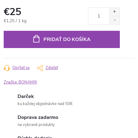
€25
Jednotková
€1,25 / 1 kg
cena:
PRIDAŤ DO KOŠÍKA
Opýtať sa
Zdieľať
Značka:
BONAMIX
Darček
ku každej objednávke nad 50€
Doprava zadarmo
na vybrané produkty