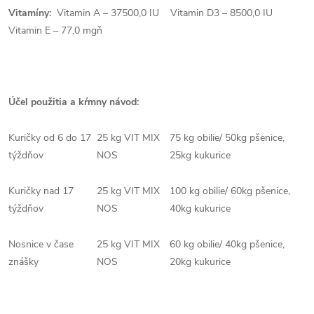
Vitamíny:
Vitamin A – 37500,0 IU Vitamin D3 – 8500,0 IU
Vitamin E – 77,0 mgň
Účel použitia a kŕmny návod:
Kuričky od 6 do 17
25 kg VIT MIX
75 kg obilie/ 50kg pšenice,
týždňov
NOS
25kg kukurice
Kuričky nad 17
25 kg VIT MIX
100 kg obilie/ 60kg pšenice,
týždňov
NOS
40kg kukurice
Nosnice v čase
25 kg VIT MIX
60 kg obilie/ 40kg pšenice,
znášky
NOS
20kg kukurice