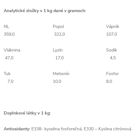
Analytické zložky v 1 kg dané v gramoch:
NL
Popol
Váp
359,0
322,0
107,0
Vláknina
Lyzín
Sod
47,0
17,0
4,5
Tuk
Metionín
Fos
7,0
10,0
8,0
Doplnkové látky v 1 kg:
Antioxidanty:
E338- kyselina fosforečná, E330 – Kyslina citrónová