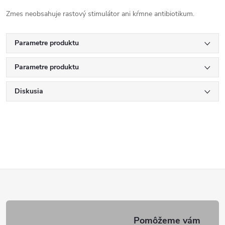
Zmes neobsahuje rastový stimulátor ani kŕmne antibiotikum.
Parametre produktu
Parametre produktu
Diskusia
Z
á