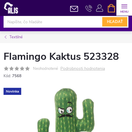
Prejsť
NÁKUPN
KOŠÍK
na
obsah
HĽADAŤ
Textilné
Flamingo Kaktus 523328
Podrobnosti hodnotenia
Neohodnotené
Kód:
7568
Novinka