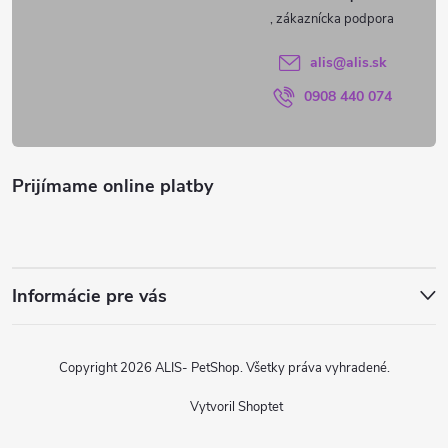
t
i
alis
@
alis.sk
0908 440 074
e
Prijímame online platby
Informácie pre vás
Copyright 2026
ALIS- PetShop
. Všetky práva vyhradené.
Vytvoril Shoptet