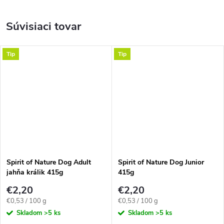
Súvisiaci tovar
Tip
Tip
Spirit of Nature Dog Adult
Spirit of Nature Dog Junior
jahňa králik 415g
415g
€2,20
€2,20
Jednotková
Jednotková
€0,53 / 100 g
€0,53 / 100 g
cena:
cena:
Skladom
>5 ks
Skladom
>5 ks