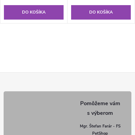
DO KOŠÍKA
DO KOŠÍKA
Z
á
p
ä
Mgr. Štefan Farár - FS
PetShop