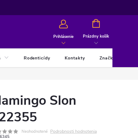
NÁKUPNÝ
KOŠÍK
Prázdny košík
Prihlásenie
á
Rodenticídy
Kontakty
Značky
lamingo Slon
22355
Podrobnosti hodnotenia
Neohodnotené
6345