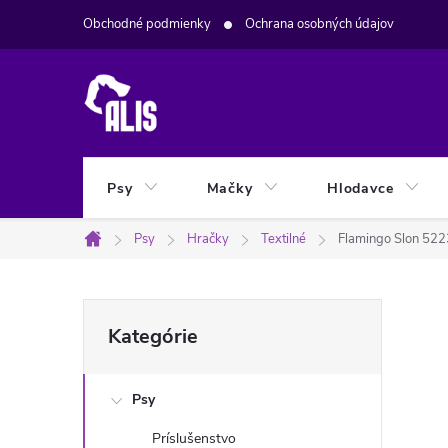
Prejsť
Obchodné podmienky
Ochrana osobných údajov
na
obsah
Psy
Mačky
Hlodavce
Psy
Hračky
Textilné
Flamingo Slon 52
Domov
B
Preskočiť
Kategórie
kategórie
o
Psy
č
Príslušenstvo