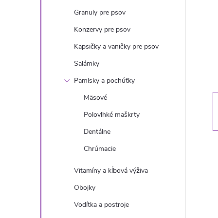
n
Granuly pre psov
ý
Konzervy pre psov
Kapsičky a vaničky pre psov
p
Salámky
a
Pamlsky a pochúťky
Mäsové
n
Polovlhké maškrty
e
Dentálne
Chrúmacie
l
Vitamíny a kĺbová výživa
Obojky
Vodítka a postroje