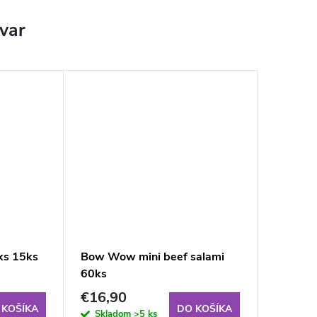
ovar
ks 15ks
Bow Wow mini beef salami
60ks
€16,90
 KOŠÍKA
DO KOŠÍKA
Skladom
>5 ks