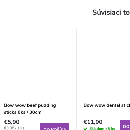
Súvisiaci t
Bow wow beef pudding
Bow wow dental stic
sticks 6ks / 30cm
€5,90
€11,90
DO
Jednotková
€0,98 / 1 ks
Skladom
>5 ks
DO KOŠÍKA