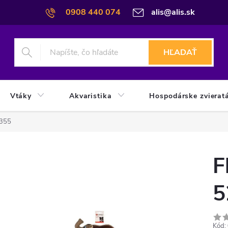
0908 440 074
alis@alis.sk
HĽADAŤ
Vtáky
Akvaristika
Hospodárske zvierat
2355
F
5
Kód: