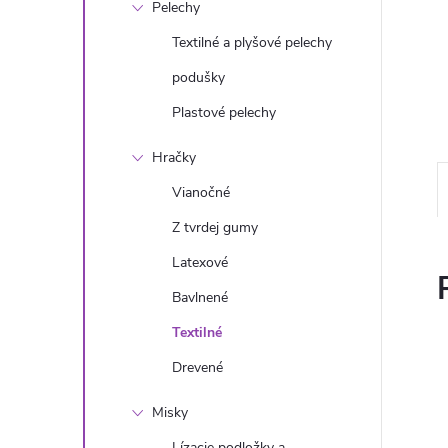
Pelechy
Textilné a plyšové pelechy
podušky
Plastové pelechy
Hračky
Vianočné
Z tvrdej gumy
Latexové
Bavlnené
Textilné
Drevené
Misky
Lízacie podložky a