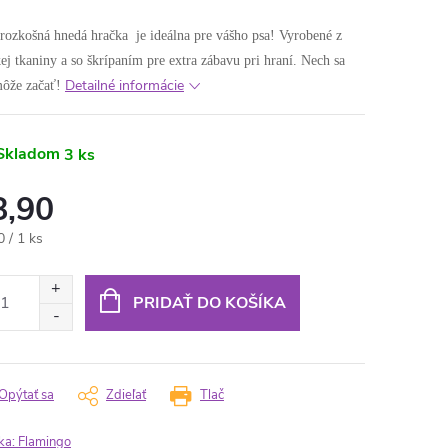
rozkošná hnedá hračka je ideálna pre vášho psa! Vyrobené z
j tkaniny a so škrípaním pre extra zábavu pri hraní. Nech sa
Detailné informácie
môže začať!
Skladom
3 ks
8,90
otková
0 / 1 ks
:
PRIDAŤ DO KOŠÍKA
Opýtať sa
Zdieľať
Tlač
ka:
Flamingo