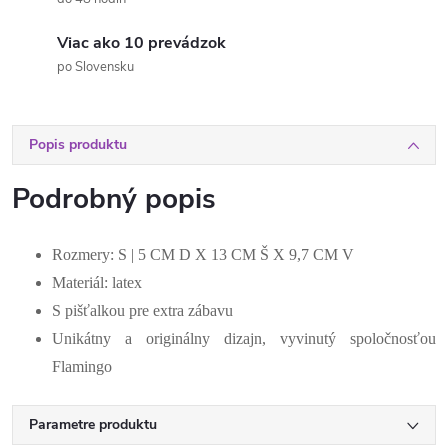
Viac ako 10 prevádzok
po Slovensku
Popis produktu
Podrobný popis
Rozmery: S | 5 CM D X 13 CM Š X 9,7 CM V
Materiál: latex
S pišťalkou pre extra zábavu
Unikátny a originálny dizajn, vyvinutý spoločnosťou
Flamingo
Parametre produktu