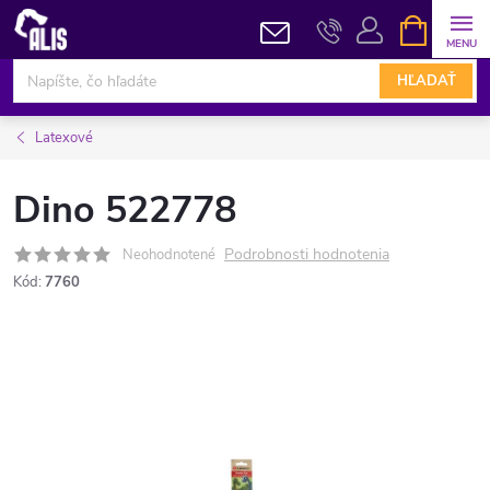
Prejsť
NÁKUPN
KOŠÍK
na
obsah
HĽADAŤ
Latexové
Dino 522778
Podrobnosti hodnotenia
Neohodnotené
Kód:
7760