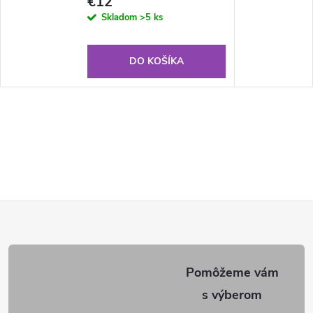
€12
Skladom
>5 ks
DO KOŠÍKA
Z
á
p