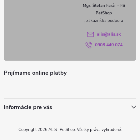
ä
Mgr. Štefan Farár - FS
PetShop
t
i
alis
@
alis.sk
0908 440 074
e
Prijímame online platby
Informácie pre vás
Copyright 2026
ALIS- PetShop
. Všetky práva vyhradené.