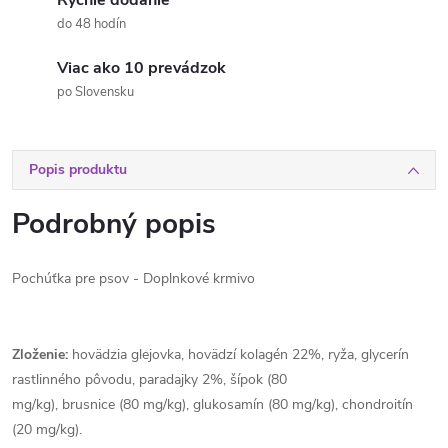
Rýchle dodanie
do 48 hodín
Viac ako 10 prevádzok
po Slovensku
Popis produktu
Podrobný popis
Pochúťka pre psov - Doplnkové krmivo
Zloženie:
hovädzia glejovka, hovädzí kolagén 22%, ryža, glycerín
rastlinného pôvodu, paradajky 2%, šípok (80
mg/kg), brusnice (80 mg/kg), glukosamín (80 mg/kg), chondroitín
(20 mg/kg).