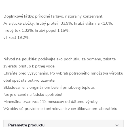
Doplnkové látky:
prírodné farbivo, naturálny konzervant.
Analytické zložky: hrubý proteín 33,9%, hrubá vláknina <1,0%,
hrubý tuk 1,32%, hrubý popol 1,15%,
vlhkosť 19,2%.
Návod na použitie:
podávajte ako pochúťku za odmenu, zaistite
zvieraťu prístup k pitnej vode.
Chráňte pred vysychaním. Po vybratí potrebného množstva výrobku
obal opäť starostlivo uzavrite.
Skladovanie: v originálnom balení pri izbovej teplote.
Nie je určené na ľudskú spotrebu!
Minimálna trvanlivosť 12 mesiacov od dátumu výroby.
Výrobky sú pravidelne kontrolované v certifikovanom laboratóriu.
Parametre produktu