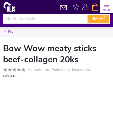
Prejsť
NÁKUPN
KOŠÍK
na
obsah
HĽADAŤ
Psy
Bow Wow meaty sticks
beef-collagen 20ks
Podrobnosti hodnotenia
Neohodnotené
Kód:
4185