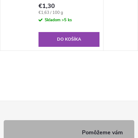
€1,30
Jednotková
€1,63 / 100 g
cena:
Skladom
>5 ks
DO KOŠÍKA
Z
á