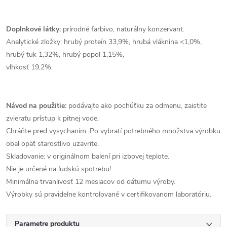
Doplnkové látky:
prírodné farbivo, naturálny konzervant.
Analytické zložky: hrubý proteín 33,9%, hrubá vláknina <1,0%,
hrubý tuk 1,32%, hrubý popol 1,15%,
vlhkosť 19,2%.
Návod na použitie:
podávajte ako pochúťku za odmenu, zaistite
zvieraťu prístup k pitnej vode.
Chráňte pred vysychaním. Po vybratí potrebného množstva výrobku
obal opäť starostlivo uzavrite.
Skladovanie: v originálnom balení pri izbovej teplote.
Nie je určené na ľudskú spotrebu!
Minimálna trvanlivosť 12 mesiacov od dátumu výroby.
Výrobky sú pravidelne kontrolované v certifikovanom laboratóriu.
Parametre produktu