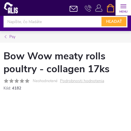
Prejsť
NÁKUPN
KOŠÍK
na
obsah
HĽADAŤ
Psy
Bow Wow meaty rolls
poultry - collagen 17ks
Podrobnosti hodnotenia
Neohodnotené
Kód:
4182