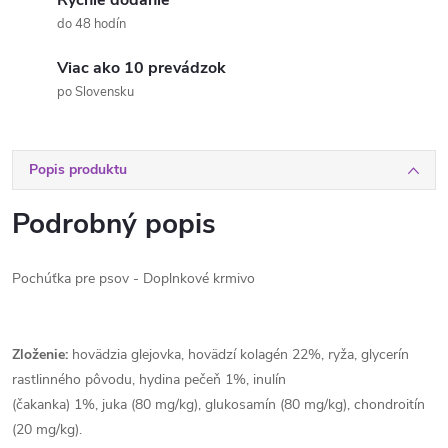
Rýchle dodanie
do 48 hodín
Viac ako 10 prevádzok
po Slovensku
Popis produktu
Podrobný popis
Pochúťka pre psov - Doplnkové krmivo
Zloženie:
hovädzia glejovka, hovädzí kolagén 22%, ryža, glycerín
rastlinného pôvodu, hydina pečeň 1%, inulín
(čakanka) 1%, juka (80 mg/kg), glukosamín (80 mg/kg), chondroitín
(20 mg/kg).