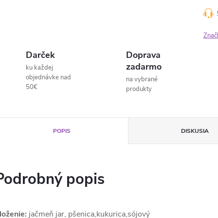
Znač
Darček
Doprava
zadarmo
ku každej
objednávke nad
na vybrané
50€
produkty
POPIS
DISKUSIA
Podrobný popis
loženie:
jačmeň jar, pšenica,kukurica,sójový