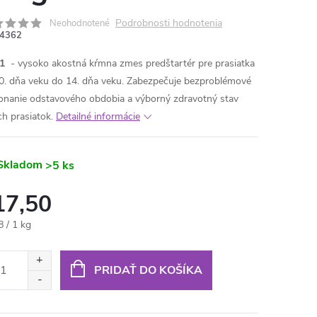
Podrobnosti hodnotenia
Neohodnotené
4362
1
- vysoko akostná kŕmna zmes predštartér pre prasiatka
0. dňa veku do 14. dňa veku. Zabezpečuje bezproblémové
onanie odstavového obdobia a výborný zdravotný stav
ch prasiatok.
Detailné informácie
Skladom
>5 ks
17,50
otková
8 / 1 kg
:
PRIDAŤ DO KOŠÍKA