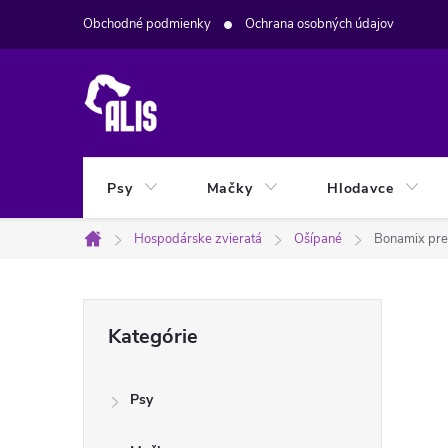
Prejsť
Obchodné podmienky
Ochrana osobných údajov
na
obsah
Psy
Mačky
Hlodavce
Hospodárske zvieratá
Ošípané
Bonamix pre
Domov
B
Preskočiť
Kategórie
kategórie
o
Psy
č