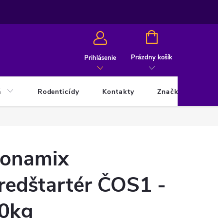
NÁKUPNÝ
KOŠÍK
Prázdny košík
Prihlásenie
á
Rodenticídy
Kontakty
Značky
onamix
redštartér ČOS1 -
0kg