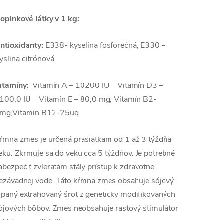
oplnkové látky v 1 kg:
ntioxidanty:
E338- kyselina fosforečná, E330 –
yslina citrónová
itamíny:
Vitamín A – 10200 IU Vitamín D3 –
100,0 IU Vitamín E – 80,0 mg, Vitamín B2-
mg,Vitamín B12-25uq
ŕmna zmes je určená prasiatkam od 1 až 3 týždňa
eku. Zkrmuje sa do veku cca 5 týždňov. J
e potrebné
abezpečiť zvieratám stály prístup k zdravotne
ezávadnej vode. Táto kŕmna zmes obsahuje sójový
úpaný extrahovaný šrot z geneticky modifikovaných
ójových bôbov. Zmes neobsahuje rastový stimulátor