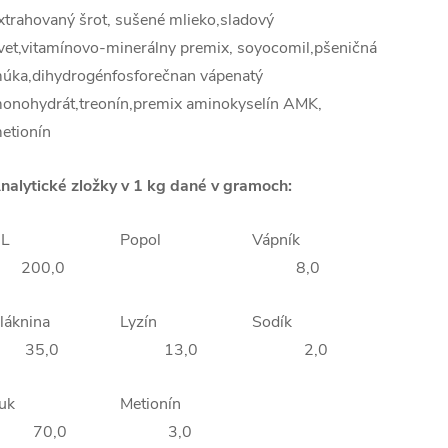
xtrahovaný šrot, sušené mlieko,sladový
vet,vitamínovo-minerálny premix, soyocomil,pšeničná
úka,dihydrogénfosforečnan vápenatý
onohydrát,treonín,premix aminokyselín AMK,
etionín
nalytické zložky v 1 kg dané v gramoch:
NL
Popol
Vápník
200,0
8,0
Vláknina
Lyzín
Sodík
35,0
13,0
2,0
Tuk
Metionín
70,0
3,0