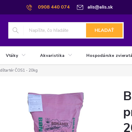
0908 440 074
alis@alis.sk
HĽADAŤ
Vtáky
Akvaristika
Hospodárske zvierat
dštartér ČOS1 - 20kg
B
p
2