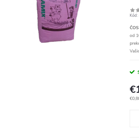
Kód:
ČOS
od 1
prek
Vaši
€
Jedn
€0,8
cena