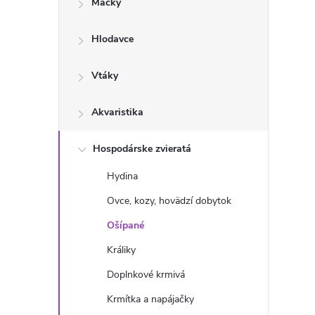
Mačky
n
Hlodavce
ý
p
Vtáky
a
Akvaristika
n
Hospodárske zvieratá
Hydina
e
Ovce, kozy, hovädzí dobytok
l
Ošípané
Králiky
Doplnkové krmivá
Krmítka a napájačky