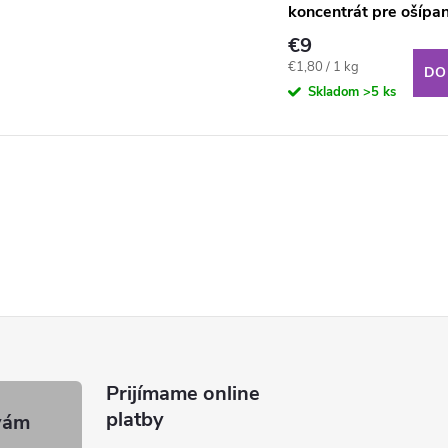
koncentrát pre ošípa
5kg
€9
Jednotková
€1,80 / 1 kg
DO
cena:
Skladom
>5 ks
Prijímame online
platby