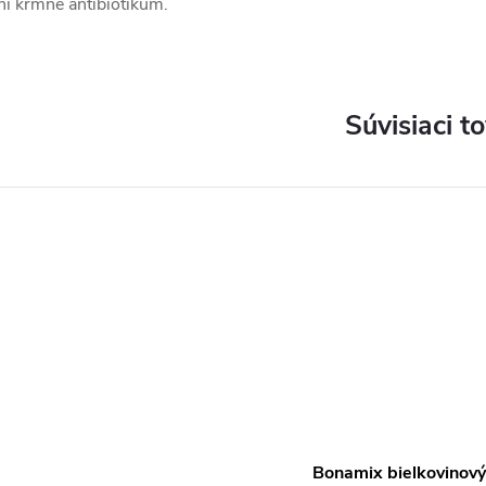
ni kŕmne antibiotikum.
Súvisiaci t
Bonamix bielkovinový