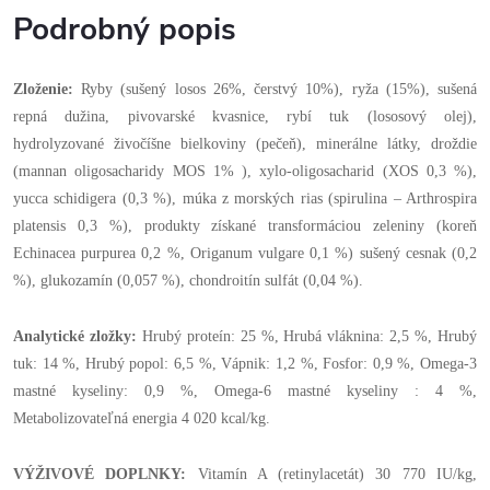
Podrobný popis
Zloženie:
Ryby (sušený losos 26%, čerstvý 10%), ryža (15%), sušená
repná dužina, pivovarské kvasnice, rybí tuk (lososový olej),
hydrolyzované živočíšne bielkoviny (pečeň), minerálne látky, droždie
(mannan oligosacharidy MOS 1% ), xylo-oligosacharid (XOS 0,3 %),
yucca schidigera (0,3 %), múka z morských rias (spirulina – Arthrospira
platensis 0,3 %), produkty získané transformáciou zeleniny (koreň
Echinacea purpurea 0,2 %, Origanum vulgare 0,1 %) sušený cesnak (0,2
%), glukozamín (0,057 %), chondroitín sulfát (0,04 %).
Analytické zložky:
Hrubý proteín: 25 %, Hrubá vláknina: 2,5 %, Hrubý
tuk: 14 %, Hrubý popol: 6,5 %, Vápnik: 1,2 %, Fosfor: 0,9 %, Omega-3
mastné kyseliny: 0,9 %, Omega-6 mastné kyseliny : 4 %,
Metabolizovateľná energia 4 020 kcal/kg.
VÝŽIVOVÉ DOPLNKY:
Vitamín A (retinylacetát) 30 770 IU/kg,