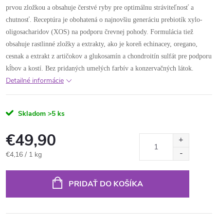
prvou zložkou a obsahuje čerstvé ryby pre optimálnu stráviteľnosť a
chutnosť. Receptúra ​​je obohatená o najnovšiu generáciu prebiotík xylo-
oligosacharidov (XOS) na podporu črevnej pohody. Formulácia tiež
obsahuje rastlinné zložky a extrakty, ako je koreň echinacey, oregano,
cesnak a extrakt z artičokov a glukosamín a chondroitín sulfát pre podporu
kĺbov a kostí. Bez pridaných umelých farbív a konzervačných látok.
Detailné informácie
Skladom
>5 ks
€49,90
Jednotková
€4,16 / 1 kg
cena:
PRIDAŤ DO KOŠÍKA