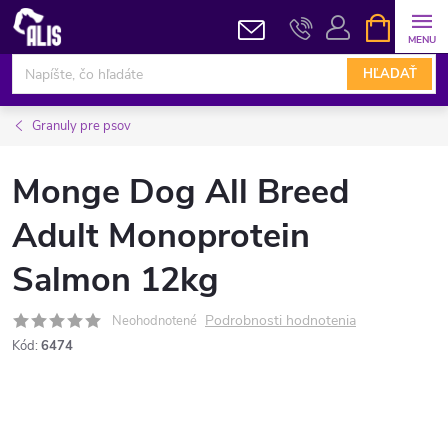
Prejsť
NÁKUPN
KOŠÍK
na
obsah
HĽADAŤ
Granuly pre psov
Monge Dog All Breed
Adult Monoprotein
Salmon 12kg
Podrobnosti hodnotenia
Neohodnotené
Kód:
6474