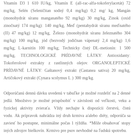
Vitamín D3 1 610 IU/kg, Vitamín E (all-rac-alfa-tokoferylacetát) 72
mg/kg, Selén (Seleničitan sodný 0,4 mg/kg) 0,2 mg/ kg, Mangán
(monohydrát síranu manganatého 92 mg/kg) 30 mg/kg, Zinok (oxid
zinočnatý 174 mg/kg): 140 mg/kg, Meď (pentahydrát síranu meďnatého
(II) 47 mg/kg) 12 mg/kg, Železo (monohydrát síranu železnatého 304
mg/kg) 100 mg/kg, jód (bezvodý jodičnan vápenatý 2,4 mg/kg) 1,6
mg/kg; L-karnitín 100 mg/kg; Technicky čistý DL-metionín: 1 500
mg/kg, TECHNOLOGICKÉ PRÍDAVNÉ LÁTKY: Antioxidanty:
Tokoferolové extrakty z rastlinných olejov. ORGANOLEPTICKÉ
PRÍDAVNÉ LÁTKY: Gaštanový extrakt (Castanea sativa) 20 mg/kg,
Artičokový extrakt (Cynara scolymus L.) 300 mg/kg.
Odporúčanú dennú dávku uvedenú v tabuľke je možné rozdeliť na 2 denné
jedlá. Množstvo je možné prispôsobiť v závislosti od veľkosti, veku a
fyzickej aktivity zvieraťa. Vždy nechajte k dispozícii čerstvú, čistú
vodu. Ak prípravok nahrádza iný druh krmiva a/alebo diéty, odporúča sa
zaviesť ho postupne, minimálne počas 1 týždňa. *Môže obsahovať stopy
iných zdrojov bielkovín. Krmivo pre psov nevhodné na ľudskú spotrebu.