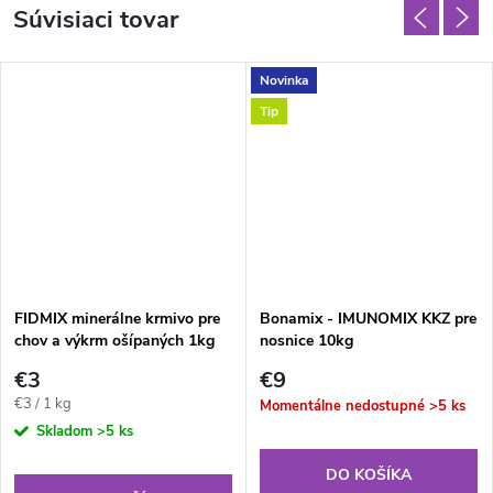
Súvisiaci tovar
Novinka
Tip
FIDMIX minerálne krmivo pre
Bonamix - IMUNOMIX KKZ pre
chov a výkrm ošípaných 1kg
nosnice 10kg
€3
€9
Jednotková
€3 / 1 kg
Momentálne nedostupné
>5 ks
cena:
Skladom
>5 ks
DO KOŠÍKA