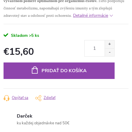
vyváženom pomere optimálnom pre organizmus exotov.
Tieto podporujú
činnosť metabolizmu, napomáhajú zvýšeniu imunity a tým zlepšujú
Detailné informácie
zdravotný stav a odolnosť proti ochoreniu.
Skladom
>5 ks
€15,60
Jednotková
cena:
PRIDAŤ DO KOŠÍKA
Opýtať sa
Zdieľať
Darček
ku každej objednávke nad 50€