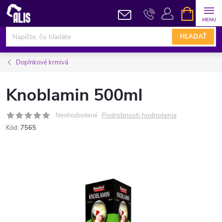
Prejsť
NÁKUPN
KOŠÍK
na
obsah
HĽADAŤ
Doplnkové krmivá
Knoblamin 500ml
Podrobnosti hodnotenia
Neohodnotené
Kód:
7565