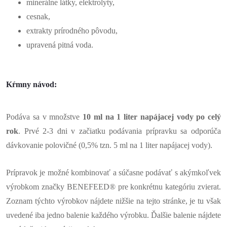
minerálne látky, elektrolyty,
cesnak,
extrakty prírodného pôvodu,
upravená pitná voda.
Kŕmny návod:
Podáva sa v množstve
10 ml na 1 liter napájacej vody po celý
rok
. Prvé 2-3 dni v začiatku podávania prípravku sa odporúča
dávkovanie polovičné (0,5% tzn. 5 ml na 1 liter napájacej vody).
Prípravok je možné kombinovať a súčasne podávať s akýmkoľvek
výrobkom značky BENEFEED® pre konkrétnu kategóriu zvierat.
Zoznam týchto výrobkov nájdete nižšie na tejto stránke, je tu však
uvedené iba jedno balenie každého výrobku. Ďalšie balenie nájdete