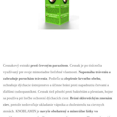
Cesnakový extrakt
proti črevným parazitom
.
Cesnak je po tisícročia
využívaný pre svoje mimoriadne liečebné vlastnosti.
Napomáha tráveniu a
zabraňuje poruchám trávenia
. Podieľa sa
zlepšenie krvného obehu
,
ochraňuje dýchacie ústrojenstvo a účinne bráni proti napadnutiu červami a
ďalšími cudzopasníkmi. Cesnak tiež pôsobí proti baktériám a plesniam, hojne
sa používa pri liečbe ochorení dýchacích ciest.
Bráni sklerotickým zmenám
ciev
, pretože nedovoľuje ukladanie vápnika a cholesterolu na cievnych
stenách.
KNOBLAMIN je
navyše obohatený o minerálne látky vo