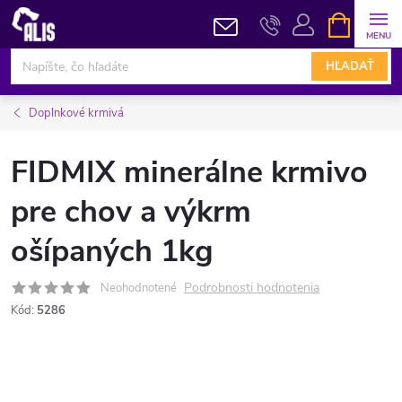
Prejsť
NÁKUPN
KOŠÍK
na
obsah
HĽADAŤ
Doplnkové krmivá
FIDMIX minerálne krmivo
pre chov a výkrm
ošípaných 1kg
Podrobnosti hodnotenia
Neohodnotené
Kód:
5286