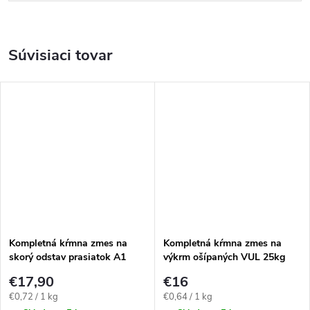
Súvisiaci tovar
Kompletná kŕmna zmes na
Kompletná kŕmna zmes na
skorý odstav prasiatok A1
výkrm ošípaných VUL 25kg
25kg
€17,90
€16
Jednotková
Jednotková
€0,72 / 1 kg
€0,64 / 1 kg