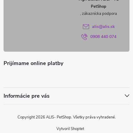
PetShop
t
i
alis
@
alis.sk
0908 440 074
e
Prijímame online platby
Informácie pre vás
Copyright 2026
ALIS- PetShop
. Všetky práva vyhradené.
Vytvoril Shoptet