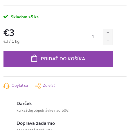
Skladom
>5 ks
€3
Jednotková
€3 / 1 kg
cena:
PRIDAŤ DO KOŠÍKA
Opýtať sa
Zdieľať
Darček
ku každej objednávke nad 50€
Doprava zadarmo