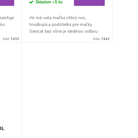
Skladom
>5 ks
zaisťuje
Ak má vaša mačka citlivý nos,
oko
hrudkujúca podstielka pre mačky
Sanicat bez vône je ideálnou voľbou.
dstielka
Spoľahlivo viaže nepríjemné pachy bez
Kód:
7433
Kód:
7442
toho, aby mala vlastnú vôňu. Hrubá...
0L