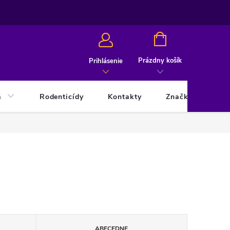
NÁKUPNÝ
KOŠÍK
Prázdny košík
Prihlásenie
á
Rodenticídy
Kontakty
Značky
ABECEDNE