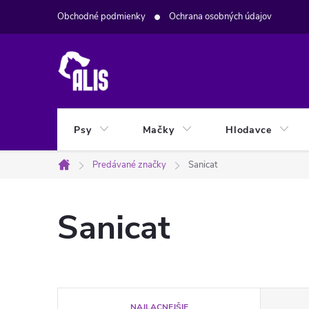
Prejsť
Obchodné podmienky
Ochrana osobných údajov
na
obsah
Psy
Mačky
Hlodavce
Predávané značky
Sanicat
Domov
Sanicat
R
NAJLACNEJŠIE