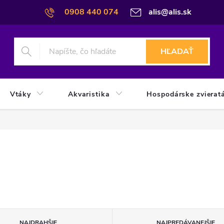
0908 440 074
alis@alis.sk
HĽADAŤ
Vtáky
Akvaristika
Hospodárske zvierat
NAJDRAHŠIE
NAJPREDÁVANEJŠIE