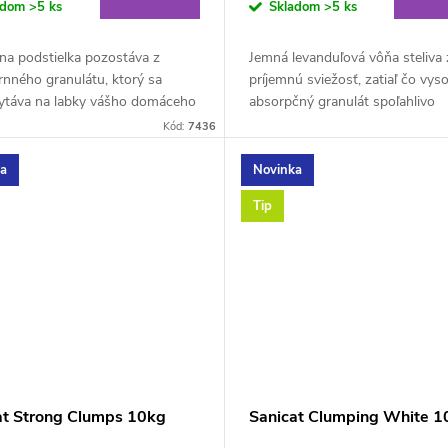
adom
>5 ks
Skladom
>5 ks
na podstielka pozostáva z
Jemná levanduľová vôňa steliva 
nného granulátu, ktorý sa
príjemnú sviežosť, zatiaľ čo vys
ytáva na labky vášho domáceho
absorpčný granulát spoľahlivo
a preto je po byte menej
absorbuje tekutiny.Minerálna po
Kód:
7436
ený. Keďže je...
pozostáva z...
ka
Novinka
Tip
at Strong Clumps 10kg
Sanicat Clumping White 1