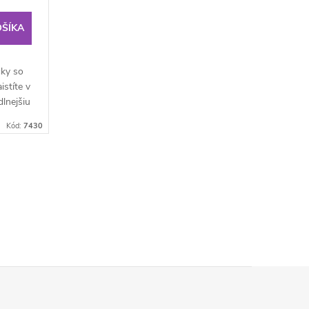
OŠÍKA
čky so
stíte v
lnejšiu
ydáva
Kód:
7430