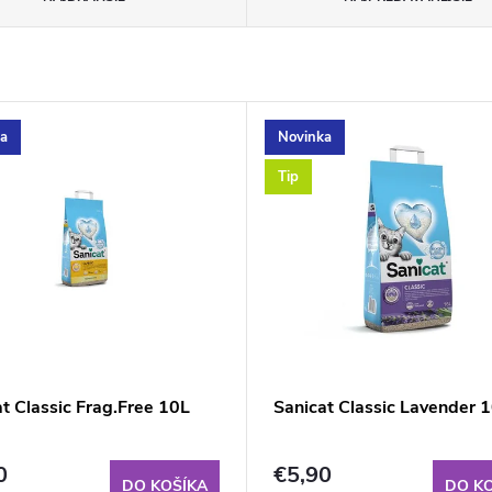
ka
Novinka
Tip
t Classic Frag.Free 10L
Sanicat Classic Lavender 
0
€5,90
DO KOŠÍKA
DO K