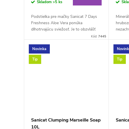
o
Skladom
>5 ks
Skl
d
d
Podstielka pre mačky Sanicat 7 Days
Minerál
u
Freshness Aloe Vera ponúka
hrubozr
u
dlhotrvajúcu sviežosť. Je to obzvlášť
nezach
savá podstielka, ktorá
tigra, 
k
Kód:
7445
pomáha spoľahlivo zadržiavať
rozptýl
k
tekutiny bez...
Novinka
Novin
t
t
Tip
Tip
o
o
v
v
Sanicat Clumping Marseille Soap
Sanic
10L