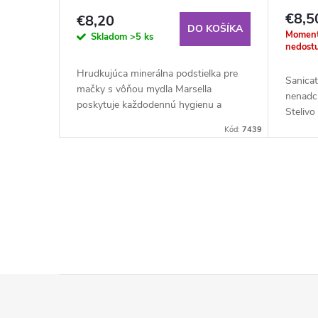
€8,5
€8,20
DO KOŠÍKA
Moment
Skladom
>5 ks
nedost
Hrudkujúca minerálna podstielka pre
Sanicat
mačky s vôňou mydla Marsella
nenadch
poskytuje každodennú hygienu a
Stelivo
pohodlie. Hrudkujúca podstielka pre
sodnéh
Kód:
7439
mačky. Ľahko sa naberá a čistí...
je ultra
O
v
l
á
Z
d