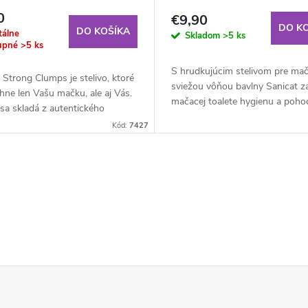
0
€9,90
DO K
DO KOŠÍKA
álne
Skladom
>5 ks
upné
>5 ks
S hrudkujúcim stelivom pre ma
 Strong Clumps je stelivo, ktoré
sviežou vôňou bavlny Sanicat zai
ne len Vašu mačku, ale aj Vás.
mačacej toalete hygienu a pohod
 sa skladá z autentického
atmosféru.Hrudkujúce stelivo v
o betonitu wyomingského typu,
Kód:
7427
príjemnú vôňu a...
 hrudkujúce a veľmi...