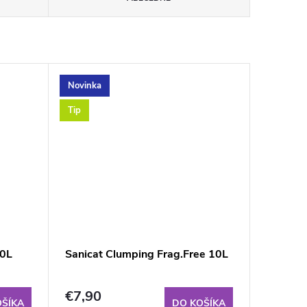
Novinka
Tip
10L
Sanicat Clumping Frag.Free 10L
€7,90
OŠÍKA
DO KOŠÍKA