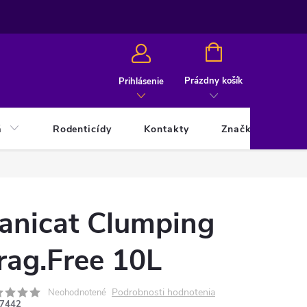
NÁKUPNÝ
KOŠÍK
Prázdny košík
Prihlásenie
á
Rodenticídy
Kontakty
Značky
anicat Clumping
rag.Free 10L
Podrobnosti hodnotenia
Neohodnotené
7442