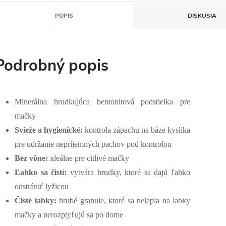
POPIS
DISKUSIA
Podrobný popis
Minerálna hrudkujúca bentonitová podstielka pre
mačky
Svieže a hygienické:
kontrola zápachu na báze kyslíka
pre udržanie nepríjemných pachov pod kontrolou
Bez vône:
ideálne pre citlivé mačky
Ľahko sa čistí:
vytvára hrudky, ktoré sa dajú ľahko
odstrániť lyžicou
Čisté labky:
hrubé granule, ktoré sa nelepia na labky
mačky a nerozptyľujú sa po dome