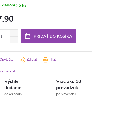
Skladom
>5 ks
7,90
otková
:
PRIDAŤ DO KOŠÍKA
Opýtať sa
Zdieľať
Tlač
ka:
Sanicat
Rýchle
Viac ako 10
dodanie
prevádzok
do 48 hodín
po Slovensku