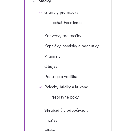
Mačky
n
Granuly pre mačky
ý
Lechat Excellence
p
Konzervy pre mačky
a
Kapsičky, pamlsky a pochútky
Vitamíny
n
Obojky
e
Postroje a vodítka
Pelechy búdky a kukane
l
Prepravné boxy
Škrabadlá a odpočívadla
Hračky
Misky