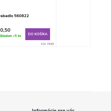
rabadlo 560822
0,50
DO KOŠÍKA
Skladom
>5 ks
Kód:
7415
Informácie pre vás