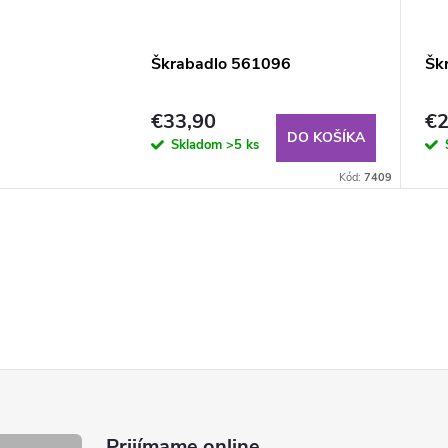
Škrabadlo 561096
Šk
€33,90
€2
DO KOŠÍKA
Skladom
>5 ks
Kód:
7409
Prijímame online