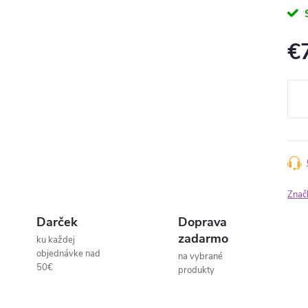
€
Jedn
cena
Znač
Darček
Doprava
zadarmo
ku každej
objednávke nad
na vybrané
50€
produkty