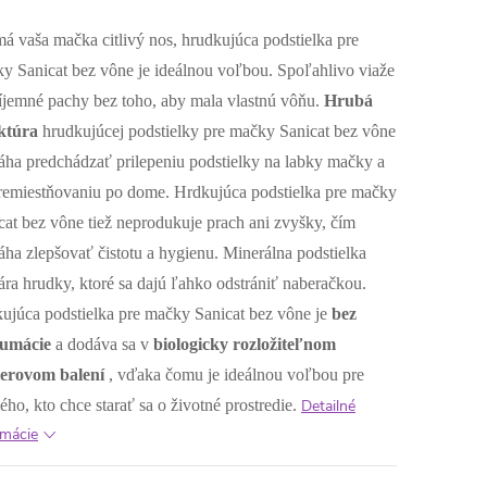
á vaša mačka citlivý nos, hrudkujúca podstielka pre
y Sanicat bez vône je ideálnou voľbou. Spoľahlivo viaže
íjemné pachy bez toho, aby mala vlastnú vôňu.
Hrubá
uktúra
hrudkujúcej podstielky pre mačky Sanicat bez vône
ha predchádzať prilepeniu podstielky na labky mačky a
premiestňovaniu po dome. Hrdkujúca podstielka pre mačky
cat bez vône tiež neprodukuje prach ani zvyšky, čím
ha zlepšovať čistotu a hygienu. Minerálna podstielka
ára hrudky, ktoré sa dajú ľahko odstrániť naberačkou.
ujúca podstielka pre mačky Sanicat bez vône je
bez
fumácie
a dodáva sa v
biologicky rozložiteľnom
erovom balení
, vďaka čomu je ideálnou voľbou pre
ého, kto chce starať sa o životné prostredie.
Detailné
rmácie