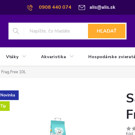
0908 440 074
alis@alis.sk
HĽADAŤ
Vtáky
Akvaristika
Hospodárske zvierat
 Frag.Free 10L
S
Novinka
Tip
F
Kód: