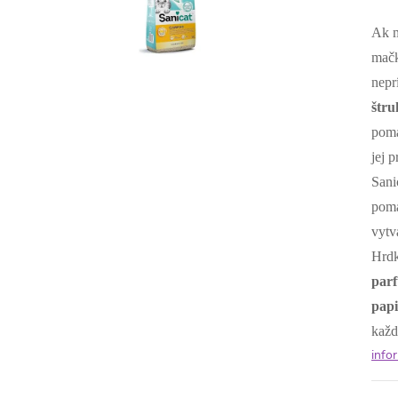
Ak m
mačk
nepr
štr
pomá
jej 
Sani
pomá
vytv
Hrdk
par
papi
každ
info