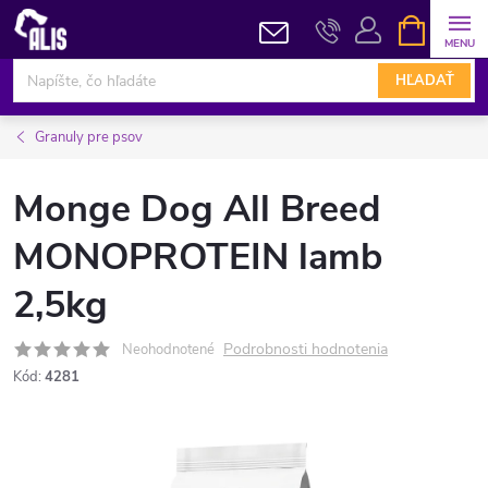
Prejsť
NÁKUPN
KOŠÍK
na
obsah
HĽADAŤ
Granuly pre psov
Monge Dog All Breed
MONOPROTEIN lamb
2,5kg
Podrobnosti hodnotenia
Neohodnotené
Kód:
4281