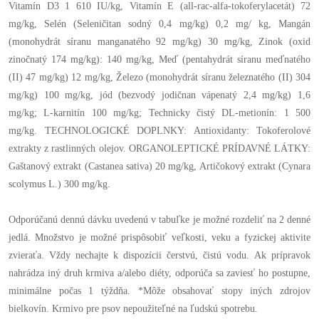
Vitamín D3 1 610 IU/kg, Vitamín E (all-rac-alfa-tokoferylacetát) 72
mg/kg, Selén (Seleničitan sodný 0,4 mg/kg) 0,2 mg/ kg, Mangán
(monohydrát síranu manganatého 92 mg/kg) 30 mg/kg, Zinok (oxid
zinočnatý 174 mg/kg): 140 mg/kg, Meď (pentahydrát síranu meďnatého
(II) 47 mg/kg) 12 mg/kg, Železo (monohydrát síranu železnatého (II) 304
mg/kg) 100 mg/kg, jód (bezvodý jodičnan vápenatý 2,4 mg/kg) 1,6
mg/kg; L-karnitín 100 mg/kg; Technicky čistý DL-metionín: 1 500
mg/kg. TECHNOLOGICKÉ DOPLNKY: Antioxidanty: Tokoferolové
extrakty z rastlinných olejov. ORGANOLEPTICKÉ PRÍDAVNÉ LÁTKY:
Gaštanový extrakt (Castanea sativa) 20 mg/kg, Artičokový extrakt (Cynara
scolymus L.) 300 mg/kg.
Odporúčanú dennú dávku uvedenú v tabuľke je možné rozdeliť na 2 denné
jedlá. Množstvo je možné prispôsobiť veľkosti, veku a fyzickej aktivite
zvieraťa. Vždy nechajte k dispozícii čerstvú, čistú vodu. Ak prípravok
nahrádza iný druh krmiva a/alebo diéty, odporúča sa zaviesť ho postupne,
minimálne počas 1 týždňa. *Môže obsahovať stopy iných zdrojov
bielkovín. Krmivo pre psov nepoužiteľné na ľudskú spotrebu.