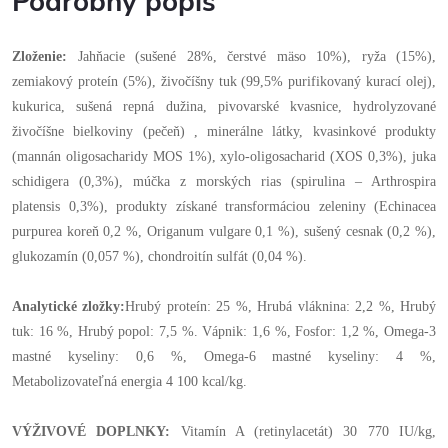
Podrobný popis
Zloženie:
Jahňacie (sušené 28%, čerstvé mäso 10%), ryža (15%),
zemiakový proteín (5%), živočíšny tuk (99,5% purifikovaný kurací olej),
kukurica, sušená repná dužina, pivovarské kvasnice, hydrolyzované
živočíšne bielkoviny (pečeň) , minerálne látky, kvasinkové produkty
(mannán oligosacharidy MOS 1%), xylo-oligosacharid (XOS 0,3%), juka
schidigera (0,3%), múčka z morských rias (spirulina – Arthrospira
platensis 0,3%), produkty získané transformáciou zeleniny (Echinacea
purpurea koreň 0,2 %, Origanum vulgare 0,1 %), sušený cesnak (0,2 %),
glukozamín (0,057 %), chondroitín sulfát (0,04 %).
Analytické zložky:
Hrubý proteín: 25 %, Hrubá vláknina: 2,2 %, Hrubý
tuk: 16 %, Hrubý popol: 7,5 %. Vápnik: 1,6 %, Fosfor: 1,2 %, Omega-3
mastné kyseliny: 0,6 %, Omega-6 mastné kyseliny: 4 %,
Metabolizovateľná energia 4 100 kcal/kg.
VÝŽIVOVÉ DOPLNKY:
Vitamín A (retinylacetát) 30 770 IU/kg,