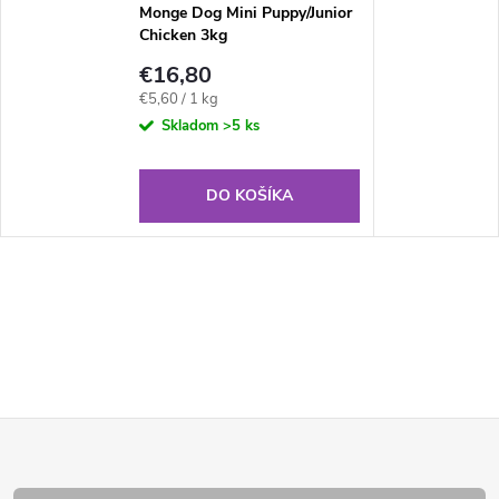
Monge Dog Mini Puppy/Junior
Chicken 3kg
€16,80
Jednotková
€5,60 / 1 kg
cena:
Skladom
>5 ks
DO KOŠÍKA
Z