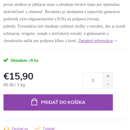
prvou zložkou je jahňacie mäso a obsahuje čerstvé mäso pre optimálnu
stráviteľnosť a chutnosť. Receptúra ​​je obohatená o najnovšiu generáciu
prebiotík xylo-oligosacharidov (XOS) na podporu črevnej
pohody. Formulácia tiež obsahuje rastlinné zložky a extrakty, ako je koreň
echinacey, oregano, cesnak a artičokový extrakt, a glukosamín a
Detailné informácie
chondroitín sulfát pre podporu kĺbov a kostí.
Skladom
>5 ks
€15,90
Jednotková
€6,36 / 1 kg
cena:
PRIDAŤ DO KOŠÍKA
Opýtať sa
Zdieľať