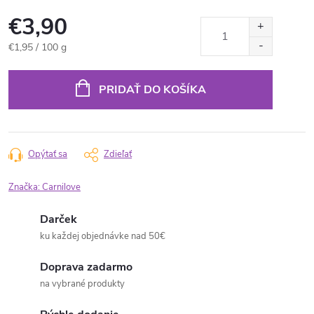
€3,90
Jednotková
€1,95 / 100 g
cena:
PRIDAŤ DO KOŠÍKA
Opýtať sa
Zdieľať
Značka:
Carnilove
Darček
ku každej objednávke nad 50€
Doprava zadarmo
na vybrané produkty