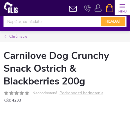
Prejsť
NÁKUPN
KOŠÍK
na
obsah
HĽADAŤ
Chrúmacie
Carnilove Dog Crunchy
Snack Ostrich &
Blackberries 200g
Podrobnosti hodnotenia
Neohodnotené
Kód:
4233