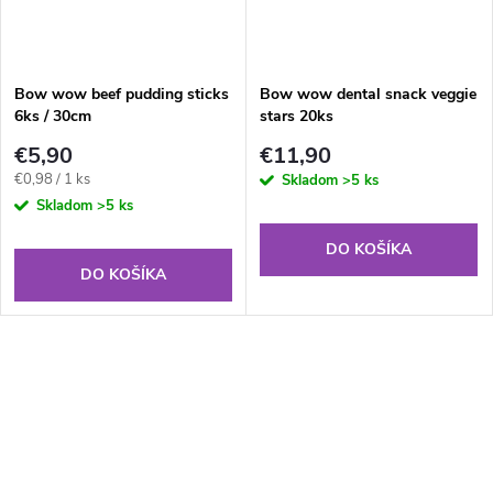
Bow wow beef pudding sticks
Bow wow dental snack veggie
6ks / 30cm
stars 20ks
€5,90
€11,90
Jednotková
€0,98 / 1 ks
Skladom
>5 ks
cena:
Skladom
>5 ks
DO KOŠÍKA
DO KOŠÍKA