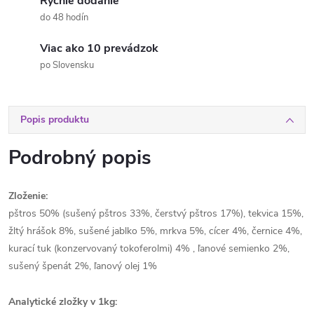
Rýchle dodanie
do 48 hodín
Viac ako 10 prevádzok
po Slovensku
Popis produktu
Podrobný popis
Zloženie:
pštros 50% (sušený pštros 33%, čerstvý pštros 17%), tekvica 15%,
žltý hrášok 8%, sušené jablko 5%, mrkva 5%, cícer 4%, černice 4%,
kurací tuk (konzervovaný tokoferolmi) 4% , ľanové semienko 2%,
sušený špenát 2%, ľanový olej 1%
Analytické zložky v 1kg: