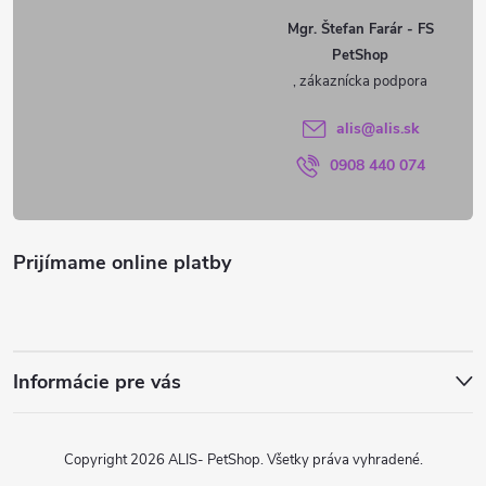
ä
Mgr. Štefan Farár - FS
PetShop
t
i
alis
@
alis.sk
0908 440 074
e
Prijímame online platby
Informácie pre vás
Copyright 2026
ALIS- PetShop
. Všetky práva vyhradené.