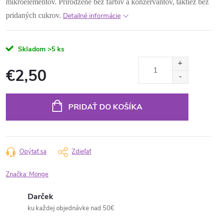
mikroelementov. Prirodzene bez farbív a konzervantov, taktiež bez
pridaných cukrov.
Detailné informácie
Skladom
>5 ks
€2,50
Jednotková
cena:
PRIDAŤ DO KOŠÍKA
Opýtať sa
Zdieľať
Značka:
Monge
Darček
ku každej objednávke nad 50€