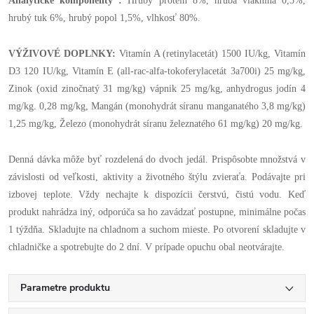
Analytické komponenty :
Hrubý proteín 8%, hrubá vláknina 0,5%,
hrubý tuk 6%, hrubý popol 1,5%, vlhkosť 80%.
VÝŽIVOVÉ DOPLNKY:
Vitamín A (retinylacetát) 1500 IU/kg, Vitamín
D3 120 IU/kg, Vitamín E (all-rac-alfa-tokoferylacetát 3a700i) 25 mg/kg,
Zinok (oxid zinočnatý 31 mg/kg) vápnik 25 mg/kg, anhydrogus jodín 4
mg/kg. 0,28 mg/kg, Mangán (monohydrát síranu manganatého 3,8 mg/kg)
1,25 mg/kg, Železo (monohydrát síranu železnatého 61 mg/kg) 20 mg/kg.
Denná dávka môže byť rozdelená do dvoch jedál. Prispôsobte množstvá v
závislosti od veľkosti, aktivity a životného štýlu zvieraťa. Podávajte pri
izbovej teplote. Vždy nechajte k dispozícii čerstvú, čistú vodu. Keď
produkt nahrádza iný, odporúča sa ho zavádzať postupne, minimálne počas
1 týždňa. Skladujte na chladnom a suchom mieste. Po otvorení skladujte v
chladničke a spotrebujte do 2 dní. V prípade opuchu obal neotvárajte.
Parametre produktu