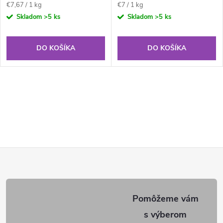
Jednotková
Jednotková
€7,67 / 1 kg
€7 / 1 kg
cena:
cena:
Skladom
>5 ks
Skladom
>5 ks
DO KOŠÍKA
DO KOŠÍKA
Z
á
p