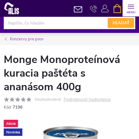
Prejsť
NÁKUPN
KOŠÍK
na
obsah
HĽADAŤ
Konzervy pre psov
Monge Monoproteínová
kuracia paštéta s
ananásom 400g
Podrobnosti hodnotenia
Neohodnotené
Kód:
7196
Akcia
Novinka