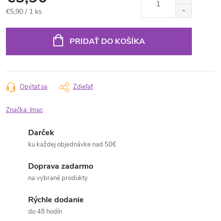
Jednotková
€5,90 / 1 ks
cena:
PRIDAŤ DO KOŠÍKA
Opýtať sa
Zdieľať
Značka:
Imac
Darček
ku každej objednávke nad 50€
Doprava zadarmo
na vybrané produkty
Rýchle dodanie
do 48 hodín