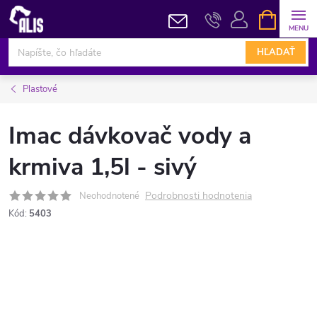
Prejsť
NÁKUPN
KOŠÍK
na
obsah
HĽADAŤ
Plastové
Imac dávkovač vody a
krmiva 1,5l - sivý
Podrobnosti hodnotenia
Neohodnotené
Kód:
5403