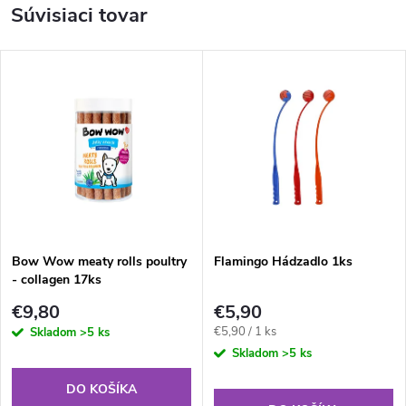
Súvisiaci tovar
Bow Wow meaty rolls poultry
Flamingo Hádzadlo 1ks
- collagen 17ks
€9,80
€5,90
Jednotková
€5,90 / 1 ks
Skladom
>5 ks
cena:
Skladom
>5 ks
DO KOŠÍKA