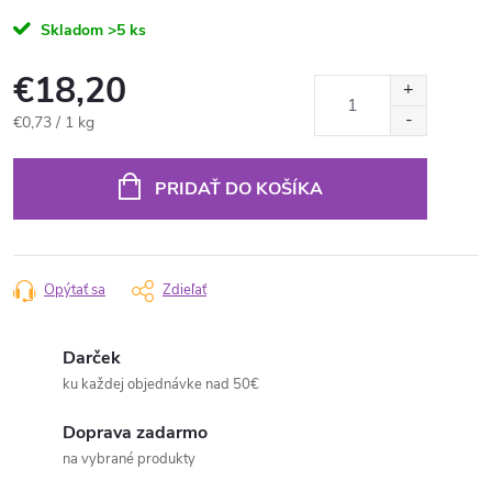
Skladom
>5 ks
€18,20
Jednotková
€0,73 / 1 kg
cena:
PRIDAŤ DO KOŠÍKA
Opýtať sa
Zdieľať
Darček
ku každej objednávke nad 50€
Doprava zadarmo
na vybrané produkty