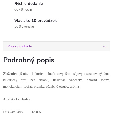
Rýchle dodanie
do 48 hodín
Viac ako 10 prevádzok
po Slovensku
Popis produktu
Podrobný popis
Zloženie:
pšenica, kukurica, slnečnicový šrot, sójový extrahovaný šrot,
kukuričný šrot bez škrobu, uhličitan vápenatý, chlorid sodný,
monokalcium-fosfát, premix, pšeničné otruby, aróma
Analytické zložky:
Dusíkaté látky 18,0%