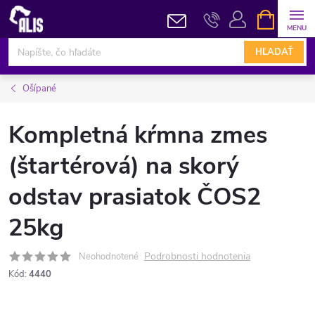
Prejsť
NÁKUPN
KOŠÍK
na
obsah
HĽADAŤ
Ošípané
Kompletná kŕmna zmes
(štartérová) na skorý
odstav prasiatok ČOS2
25kg
Podrobnosti hodnotenia
Neohodnotené
Kód:
4440