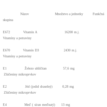
Názov Množstvo a jednotky Funkčná
skupina
E672 Vitamín A 16200 m.j.
Vitamíny a potraviny
E670 Vitamín D3 2430 m.j.
Vitamíny a potraviny
E1 Železo uhličitan 57,6 mg
Zlúčeniny mikroprvkov
E2 Jód (jodid draselný) 0,28 mg
Zlúčeniny mikroprvkov
E4 Meď ( síran meďnatý) 13 mg