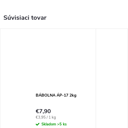
Súvisiaci tovar
BÁBOLNA ÁP-17 2kg
€7,90
Jednotková
€3,95 / 1 kg
cena:
Skladom
>5 ks