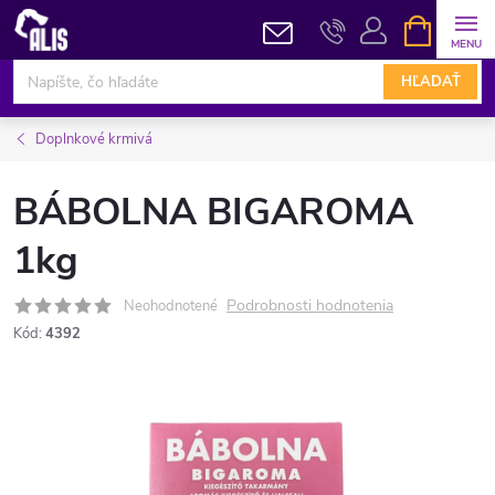
Prejsť
NÁKUPN
KOŠÍK
na
obsah
HĽADAŤ
Doplnkové krmivá
BÁBOLNA BIGAROMA
1kg
Podrobnosti hodnotenia
Neohodnotené
Kód:
4392