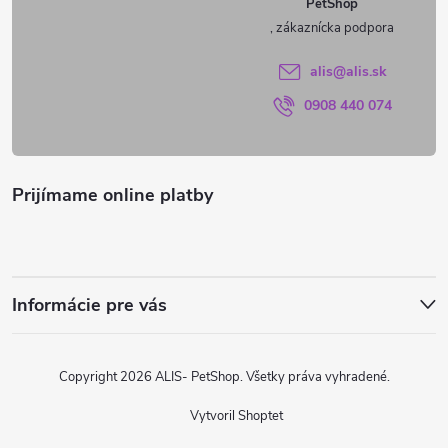
PetShop
t
i
alis
@
alis.sk
0908 440 074
e
Prijímame online platby
Informácie pre vás
Copyright 2026
ALIS- PetShop
. Všetky práva vyhradené.
Vytvoril Shoptet