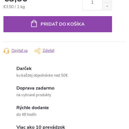
Jednotková
€3,50 / 1 kg
cena:
PRIDAŤ DO KOŠÍKA
Opýtať sa
Zdieľať
Darček
ku každej objednávke nad 50€
Doprava zadarmo
na vybrané produkty
Rýchle dodanie
do 48 hodín
Viac ako 10 prevádzok