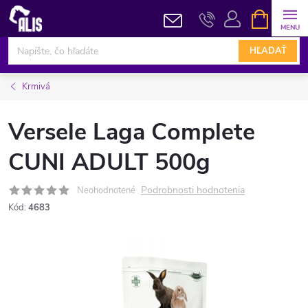
Prejsť
NÁKUPN
KOŠÍK
na
obsah
HĽADAŤ
Krmivá
Versele Laga Complete
CUNI ADULT 500g
Podrobnosti hodnotenia
Neohodnotené
Kód:
4683