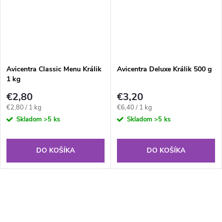
Avicentra Classic Menu Králik
Avicentra Deluxe Králik 500 g
1 kg
€2,80
€3,20
Jednotková
Jednotková
€2,80 / 1 kg
€6,40 / 1 kg
cena:
cena:
Skladom
>5 ks
Skladom
>5 ks
DO KOŠÍKA
DO KOŠÍKA